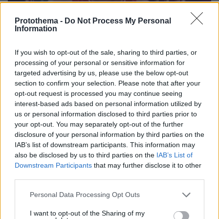
Protothema -
Do Not Process My Personal
Information
If you wish to opt-out of the sale, sharing to third parties, or
processing of your personal or sensitive information for
targeted advertising by us, please use the below opt-out
section to confirm your selection. Please note that after your
opt-out request is processed you may continue seeing
interest-based ads based on personal information utilized by
us or personal information disclosed to third parties prior to
1
26.04.2026, 13:46
your opt-out. You may separately opt-out of the further
Ο Σάσα Βεζένκοβ MVP της Euroleague, κατακτά για
disclosure of your personal information by third parties on the
δεύτερη χρονιά το βραβείο του κορυφαίου
IAB’s list of downstream participants. This information may
also be disclosed by us to third parties on the
IAB’s List of
Ο φόργουορντ των «ερυθρόλευκων»
Downstream Participants
that may further disclose it to other
πραγματοποίησε μία εντυπωσιακή σεζόν σε όλους
third parties.
τους τομείς, όντας πρώτος σκόρερ της διοργάνωσης
με 19,4 πόντους ανά αγώνα
Please note that this website/app uses one or more Google
Personal Data Processing Opt Outs
services and may gather and store information including but
not limited to your visit or usage behaviour. You may click to
I want to opt-out of the Sharing of my