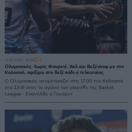
1
13.05.2026, 16:38
Ολυμπιακός: Χωρίς Φουρνιέ, Χολ και Βεζένκοφ με τον
Κολοσσό, σφίξιμο στο δεξί πόδι ο τελευταίος
Ο Ολυμπιακός αντιμετωπίζει στις 17:00 τον Κολοσσό
στο ΣΕΦ στον 1ο αγώνα των playoffs της Basket
League - Επανήλθε ο Γουόρντ