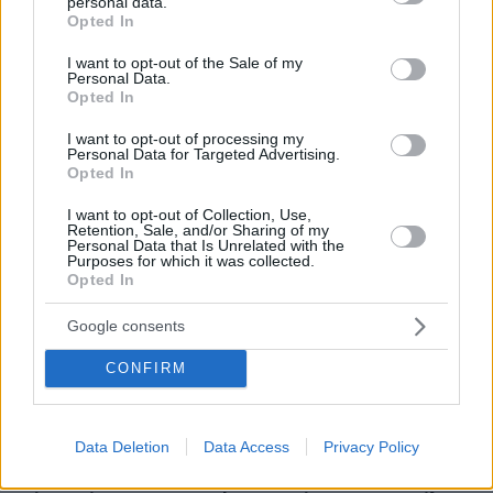
personal data.
grant or deny consent to Google and its third-party tags to
Opted In
use your data for below specified purposes in below Google
consent section.
I want to opt-out of the Sale of my
Personal Data.
Opted In
I want to opt-out of processing my
Personal Data for Targeted Advertising.
Opted In
I want to opt-out of Collection, Use,
Retention, Sale, and/or Sharing of my
Personal Data that Is Unrelated with the
Purposes for which it was collected.
Opted In
Google consents
CONFIRM
Data Deletion
Data Access
Privacy Policy
2
22.04.2026, 21:09