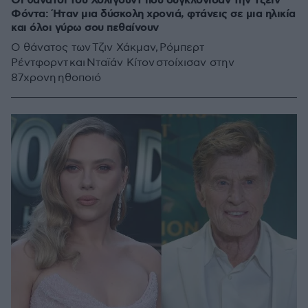
Οι θάνατοι του Χόλιγουντ που συγκλόνισαν την Τζέιν
Φόντα: Ήταν μια δύσκολη χρονιά, φτάνεις σε μια ηλικία
και όλοι γύρω σου πεθαίνουν
Ο θάνατος των Τζιν Χάκμαν, Ρόμπερτ
Ρέντφορντ και Νταϊάν Κίτον στοίχισαν στην
87χρονη ηθοποιό