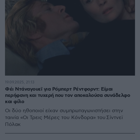
19.09.2025, 21:13
Φέι Ντάναγουεϊ για Ρόμπερτ Ρέντφορντ: Είμαι
περήφανη και τυχερή που τον αποκαλούσα συνάδελφο
και φίλο
Οι δύο ηθοποιοί είχαν συμπρωταγωνιστήσει στην
ταινία «Οι Τρεις Μέρες του Κόνδορα» του Σίντνεϊ
Πόλακ