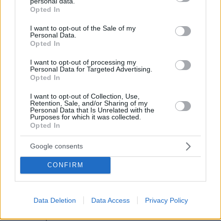
personal data.
grant or deny consent to Google and its third-party tags to
Opted In
use your data for below specified purposes in below Google
consent section.
I want to opt-out of the Sale of my
Personal Data.
Opted In
I want to opt-out of processing my
Personal Data for Targeted Advertising.
Opted In
I want to opt-out of Collection, Use,
Retention, Sale, and/or Sharing of my
Personal Data that Is Unrelated with the
Purposes for which it was collected.
Opted In
Google consents
17.09.2025, 17:46
CONFIRM
Σάμιουελ Τζάκσον για Ρόμπερτ Ρέντφορντ: Το να
δουλέψω μαζί του ήταν ένα όνειρο που έγινε
πραγματικότητα
Data Deletion
Data Access
Privacy Policy
Οι δύο ηθοποιοί είχαν συνεργαστεί το 2014 στην
ταινία «Captain America: The Winter Soldier»