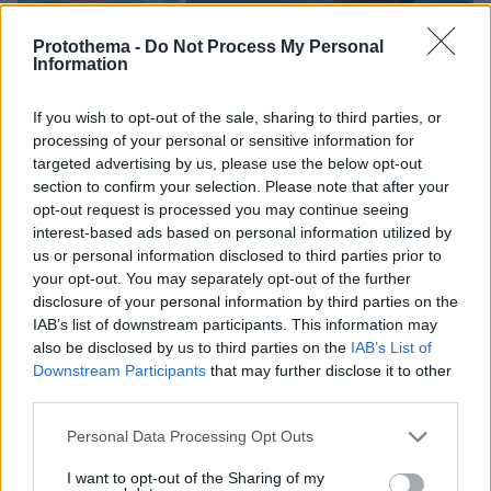
Protothema -
Do Not Process My Personal
Information
If you wish to opt-out of the sale, sharing to third parties, or
processing of your personal or sensitive information for
targeted advertising by us, please use the below opt-out
2
17.09.2025, 19:52
section to confirm your selection. Please note that after your
Σκάρλετ Γιόχανσον για Ρόμπερτ Ρέντφορντ: Μου δίδαξε
opt-out request is processed you may continue seeing
τι είναι η υποκριτική, ήταν υπομονετικός, ζεστός και
ευγενικός
interest-based ads based on personal information utilized by
us or personal information disclosed to third parties prior to
Η 40χρονη ηθοποιός έκανε το ντεμπούτο της στη
your opt-out. You may separately opt-out of the further
μεγάλη οθόνη στην ταινία του Ρέντφορντ «Ο
disclosure of your personal information by third parties on the
γητευτής των αλόγων», όπου συμπρωταγωνίστησαν
IAB’s list of downstream participants. This information may
also be disclosed by us to third parties on the
IAB’s List of
Downstream Participants
that may further disclose it to other
third parties.
Please note that this website/app uses one or more Google
Personal Data Processing Opt Outs
services and may gather and store information including but
not limited to your visit or usage behaviour. You may click to
I want to opt-out of the Sharing of my