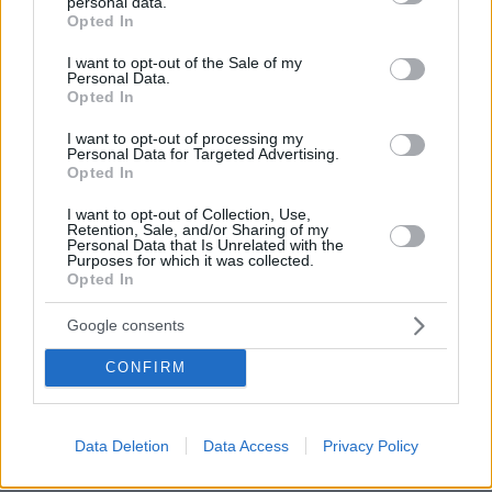
personal data.
grant or deny consent to Google and its third-party tags to
Opted In
use your data for below specified purposes in below Google
consent section.
I want to opt-out of the Sale of my
Personal Data.
Opted In
I want to opt-out of processing my
Personal Data for Targeted Advertising.
Opted In
I want to opt-out of Collection, Use,
Retention, Sale, and/or Sharing of my
Personal Data that Is Unrelated with the
Purposes for which it was collected.
Opted In
Google consents
1
01.01.2026, 11:41
Ριφιφί για 500 ευρώ σε κατάστημα παιχνιδιών στον
CONFIRM
Κολωνό
Οι δράστες ανέβηκαν στον 1ο όροφο του κτιρίου που
βρίσκεται το κατάστημα παιχνιδιών, άνοιξαν τρύπα
Data Deletion
Data Access
Privacy Policy
στον τοίχο και άρπαξαν 500 ευρώ που βρήκαν στο
ταμείο