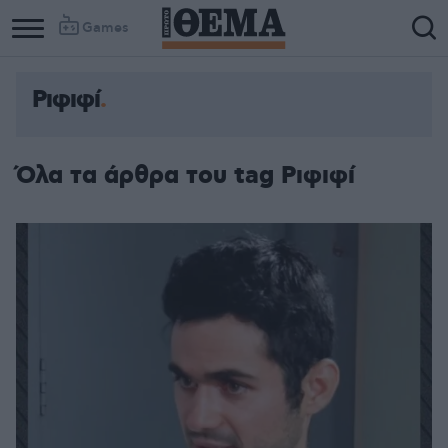
Games
Ριφιφί
Column
Column
1
2
Όλα τα άρθρα του tag Ριφιφί