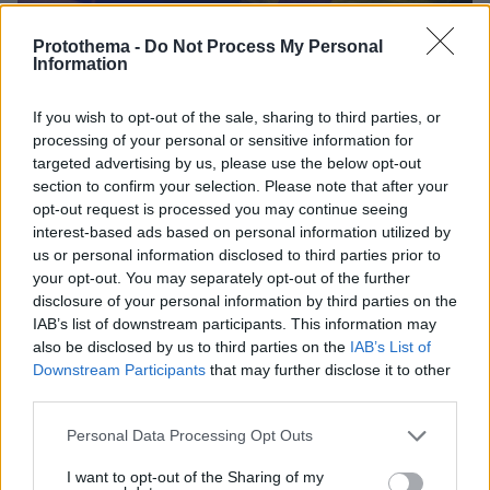
Protothema -
Do Not Process My Personal
Information
If you wish to opt-out of the sale, sharing to third parties, or
processing of your personal or sensitive information for
3
20.01.2026, 10:24
targeted advertising by us, please use the below opt-out
Ριφιφί σε κατάστημα ενδυμάτων στη Βάρη: Ο δράστης
section to confirm your selection. Please note that after your
άρπαξε 10 μπουφάν και έγινε καπνός
opt-out request is processed you may continue seeing
interest-based ads based on personal information utilized by
Ο δράστης μπήκε στα γραφεία εταιρείας, άνοιξε
us or personal information disclosed to third parties prior to
τρύπα στη γυψοσανίδα και πέρασε στο κατάστημα
your opt-out. You may separately opt-out of the further
ενδυμάτων
disclosure of your personal information by third parties on the
IAB’s list of downstream participants. This information may
also be disclosed by us to third parties on the
IAB’s List of
Downstream Participants
that may further disclose it to other
third parties.
Please note that this website/app uses one or more Google
Personal Data Processing Opt Outs
services and may gather and store information including but
not limited to your visit or usage behaviour. You may click to
I want to opt-out of the Sharing of my