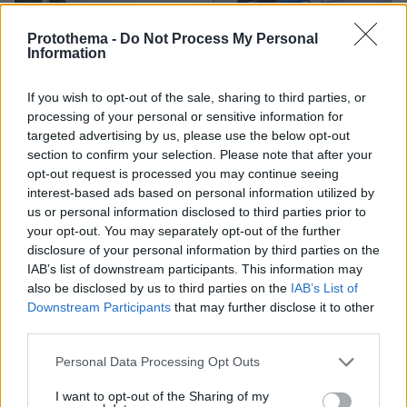
Protothema -
Do Not Process My Personal
Information
If you wish to opt-out of the sale, sharing to third parties, or
processing of your personal or sensitive information for
targeted advertising by us, please use the below opt-out
section to confirm your selection. Please note that after your
opt-out request is processed you may continue seeing
29.01.2026, 13:07
interest-based ads based on personal information utilized by
Αναλήψεις μετρητών με κάρτες «κλώνους» επιχείρησε
us or personal information disclosed to third parties prior to
42χρονος στη Θεσσαλονίκη
your opt-out. You may separately opt-out of the further
Συνελήφθη για πλαστογραφία και απόπειρα κλοπής
disclosure of your personal information by third parties on the
IAB’s list of downstream participants. This information may
also be disclosed by us to third parties on the
IAB’s List of
Downstream Participants
that may further disclose it to other
third parties.
Please note that this website/app uses one or more Google
Personal Data Processing Opt Outs
services and may gather and store information including but
not limited to your visit or usage behaviour. You may click to
I want to opt-out of the Sharing of my