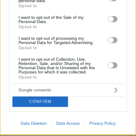
personal data.
grant or deny consent to Google and its third-party tags to
Opted In
use your data for below specified purposes in below Google
consent section.
I want to opt-out of the Sale of my
Personal Data.
Opted In
I want to opt-out of processing my
Personal Data for Targeted Advertising.
Opted In
I want to opt-out of Collection, Use,
Retention, Sale, and/or Sharing of my
Personal Data that Is Unrelated with the
Purposes for which it was collected.
Opted In
Google consents
02.12.2025, 18:54
Εντοπίστηκε εργαστήριο κατάρτισης πλαστών
CONFIRM
ταξιδιωτικών εγγράφων στην Κυψέλη - Μία σύλληψη
Έκανε συμφωνίες για την παράνομη προώθηση
μεταναστών με κόστος που κυμαινόταν κατά
Data Deletion
Data Access
Privacy Policy
περίπτωση από 2.000 έως και 3.500 ευρώ το άτομο