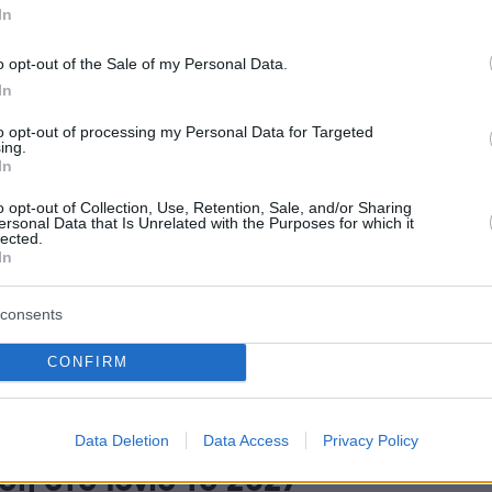
In
18
o opt-out of the Sale of my Personal Data.
λεύσιμα τα 7 τρισ. κυβικά
In
στον Γλαύκο και τον Πήγασο
to opt-out of processing my Personal Data for Targeted
ing.
ύπρο – Πώς προχωρά η
In
ραξία ExxonMobil-QatarEnergy
o opt-out of Collection, Use, Retention, Sale, and/or Sharing
ersonal Data that Is Unrelated with the Purposes for which it
lected.
πόμενου έτους η κοινοπραξία θα πρέπει να
In
στην κατάθεση σχεδίου ανάπτυξης, ώστε τα επόμενα
κολουθήσει η τελική επενδυτική απόφαση
consents
CONFIRM
7
3
ηση Παπασταύρου με
obil: Σε τροχιά υλοποίησης η
Data Deletion
Data Access
Privacy Policy
ση στο Ιόνιο το 2027