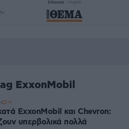
Ελληνικά
English
δα
tag ExxonMobil
19
29
κατά ExxonMobil και Chevron:
ζουν υπερβολικά πολλά