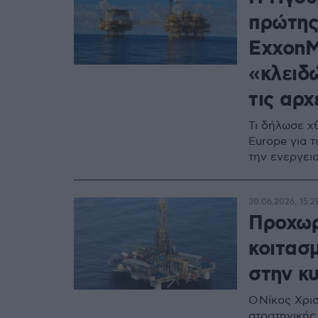
πρώτης
ExxonM
«κλειδ
τις αρχ
Τι δήλωσε χ
Europe για τ
την ενεργει
30.06.2026, 15:2
Προχωρ
κοιτασ
στην κ
Ο Νίκος Χρι
στρατηγικής 