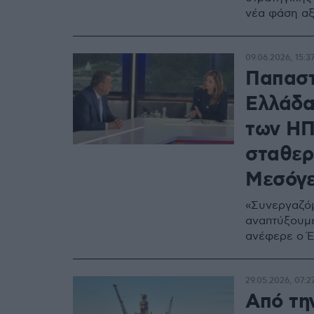
νέα φάση αξ
09.06.2026, 15:3
Παπαστ
Ελλάδα
των ΗΠ
σταθερ
Μεσόγε
«Συνεργαζόμ
αναπτύξουμ
ανέφερε ο Έ
29.05.2026, 07:2
Από την