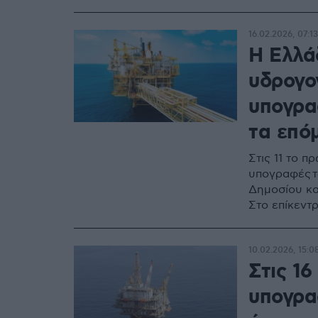
16.02.2026, 07:13
Η Ελλά
υδρογο
υπογρα
τα επό
Στις 11 το π
υπογραφές 
Δημοσίου κα
Στο επίκεντρ
10.02.2026, 15:0
Στις 1
υπογραφ