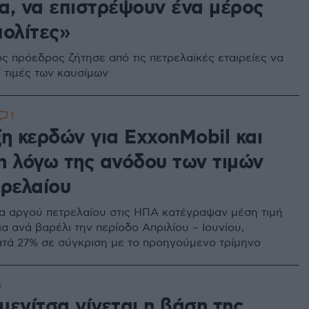
α, να επιστρέψουν ένα μέρος
πολίτες»
ς πρόεδρος ζήτησε από τις πετρελαϊκές εταιρείες να
ς τιμές των καυσίμων
1
ξη κερδών για ExxonMobil και
n λόγω της ανόδου των τιμών
τρελαίου
α αργού πετρελαίου στις ΗΠΑ κατέγραψαν μέση τιμή
α ανά βαρέλι την περίοδο Απριλίου – Ιουνίου,
τά 27% σε σύγκριση με το προηγούμενο τρίμηνο
5
μενίτσα γίνεται η βάση της