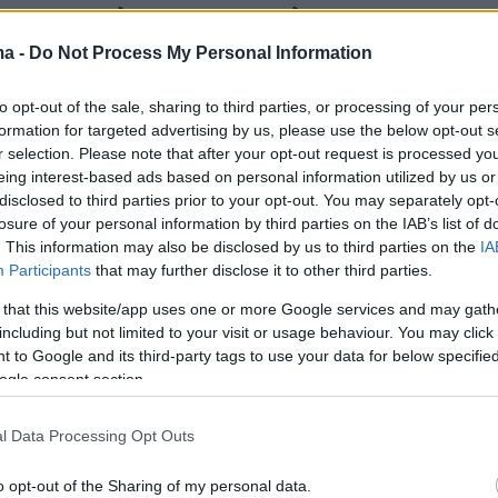
υν πορεία τα γεωτρύπανα της
ανικής πετρελαϊκής βιομηχανίας
ma -
Do Not Process My Personal Information
ης Chevron στο Block 10, η αποχώρηση της
to opt-out of the sale, sharing to third parties, or processing of your per
από τα δυτικά της Κρήτης και η επικείμενη γεώτρηση
formation for targeted advertising by us, please use the below opt-out s
 αποκαλύπτουν τον νέο ενεργειακό χάρτη της χώρας
r selection. Please note that after your opt-out request is processed y
eing interest-based ads based on personal information utilized by us or
disclosed to third parties prior to your opt-out. You may separately opt-
2
7
losure of your personal information by third parties on the IAB’s list of
ε ΠΑΣΟΚ για ExxonMobil: Η
. This information may also be disclosed by us to third parties on the
IA
Participants
that may further disclose it to other third parties.
υπεράκτια γεώτρηση μετά από
 that this website/app uses one or more Google services and may gath
νια είναι ψήφος εμπιστοσύνης
including but not limited to your visit or usage behaviour. You may click 
 to Google and its third-party tags to use your data for below specifi
λλάδα
ogle consent section.
ία προχωρά κανονικά στον σχεδιασμό της πρώτης
l Data Processing Opt Outs
 υπεράκτιας γεώτρησης στη χώρα μετά από σχεδόν
ίες, η οποία έχει προγραμματιστεί για τον
o opt-out of the Sharing of my personal data.
του 2027 στο Βορειοδυτικό Ιόνιο