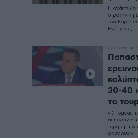
Η ανάπτυξη 
στρατηγική 
του Κυριάκο
Ενέργειας
18.02.2026, 10:0
Παπαστ
ερευνο
καλύπτο
30-40 
το του
«Ο τομέας τ
απαιτούν επ
τήρηση των κ
φασαρίες»