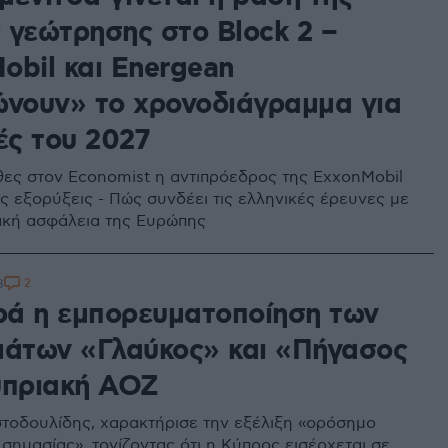
 γεώτρησης στο Block 2 –
obil και Energean
ώνουν» το χρονοδιάγραμμα για
ές του 2027
θες στον Economist η αντιπρόεδρος της ExxonMobil
ις εξορύξεις - Πώς συνδέει τις ελληνικές έρευνες με
ακή ασφάλεια της Ευρώπης
2
8
ά η εμπορευματοποίηση των
μάτων «Γλαύκος» και «Πήγασος
υπριακή ΑΟΖ
στοδουλίδης, χαρακτήρισε την εξέλιξη «ορόσημο
σημασίας», τονίζοντας ότι η Κύπρος εισέρχεται σε