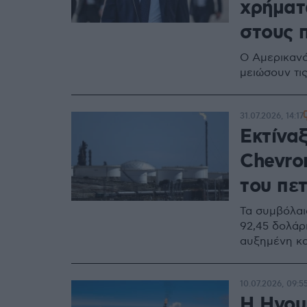
χρήματ
στους 
Ο Αμερικανό
μειώσουν τι
31.07.2026, 14:17
Εκτίνα
Chevro
του πε
Τα συμβόλαι
92,45 δολάρι
αυξημένη κα
10.07.2026, 09:5
H Ηγου