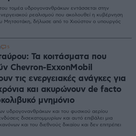
του τομέα υδρογονανθράκων εντάσσεται στην
ενεργειακού ρεαλισμού που ακολουθεί η κυβέρνηση
υ Μητσοτάκη, δήλωσε από το Χιούστον ο υπουργός
5
8
αύρου: Τα κοιτάσματα που
ύν Chevron-ExxonMobil
υν τις ενεργειακές ανάγκες για
χρόνια και ακυρώνουν de facto
ρκολιβυκό μνημόνιο
ων υδρογονανθράκων και του φυσικού αερίου
ενδύσεις δισεκατομμυρίων και αυτό επιβάλει μια
ανόνων και του διεθνούς δικαίου και δεν επιτρέπει