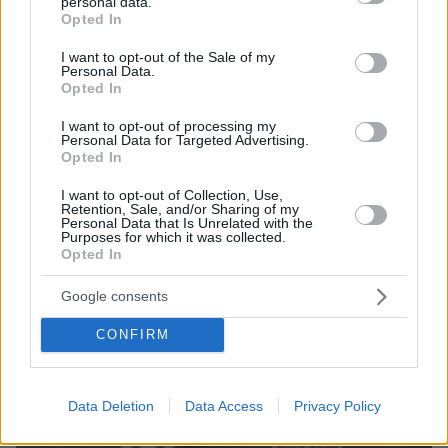
personal data.
grant or deny consent to Google and its third-party tags to
Opted In
use your data for below specified purposes in below Google
consent section.
I want to opt-out of the Sale of my
Personal Data.
Opted In
I want to opt-out of processing my
Personal Data for Targeted Advertising.
Opted In
I want to opt-out of Collection, Use,
Retention, Sale, and/or Sharing of my
Personal Data that Is Unrelated with the
Purposes for which it was collected.
6
13.10.2025, 08:34
Opted In
Η Τζένη Θεωνά δημοσίευσε φωτογραφία με τον Δήμο
Αναστασιάδη και τον νεογέννητο γιο τους
Google consents
Η ηθοποιός απέκτησε πριν από λίγες ημέρες το
δεύτερο παιδί της με τον τραγουδιστή
CONFIRM
Data Deletion
Data Access
Privacy Policy