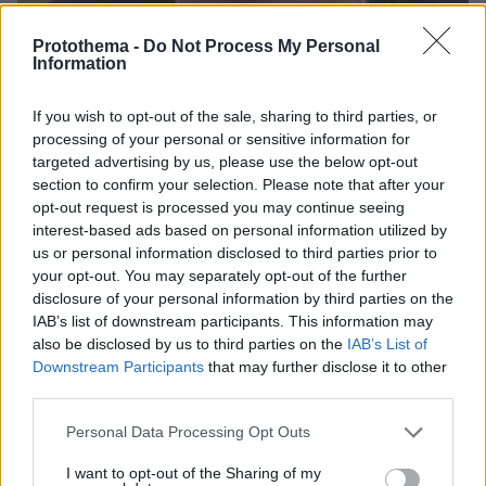
Protothema -
Do Not Process My Personal
Information
1
12.11.2025, 17:59
Δήμος Αναστασιάδης για τη γέννηση του δεύτερου γιου
If you wish to opt-out of the sale, sharing to third parties, or
του: Είναι ένα θαύμα, είναι σαν να το ζεις για πρώτη
processing of your personal or sensitive information for
φορά
targeted advertising by us, please use the below opt-out
section to confirm your selection. Please note that after your
Είναι το ίδιο συγκινητικό, το ίδιο υπέροχο, το ίδιο
opt-out request is processed you may continue seeing
μαγικό, μοιράστηκε ο τραγουδιστής
interest-based ads based on personal information utilized by
us or personal information disclosed to third parties prior to
your opt-out. You may separately opt-out of the further
disclosure of your personal information by third parties on the
IAB’s list of downstream participants. This information may
also be disclosed by us to third parties on the
IAB’s List of
Downstream Participants
that may further disclose it to other
third parties.
Please note that this website/app uses one or more Google
Personal Data Processing Opt Outs
services and may gather and store information including but
not limited to your visit or usage behaviour. You may click to
I want to opt-out of the Sharing of my