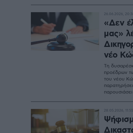
26.06.2026, 20:3
«Δεν έ
μας» λέ
Δικηγο
νέο Κώ
Τη δυσαρέσκ
προέδρων τω
του νέου Κώ
παρατηρήσει
παρουσιάσει
28.05.2026, 11:5
Ψήφισμ
Δικαστ