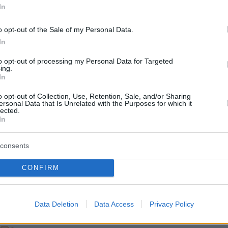
μονικός Σύνδεσμός Δικηγόρων:
In
νιστικά τα μέσα που έχουμε
o opt-out of the Sale of my Personal Data.
ια μας για την αναγνώριση της
In
εξάρτησης
to opt-out of processing my Personal Data for Targeted
ing.
ρτόμενος παραμένει ένας ασθενής με ρόλο που
In
τη μία να θεραπευθεί και από την άλλη να εξεταστούν
o opt-out of Collection, Use, Retention, Sale, and/or Sharing
τες επιβολής των ποινών, αναφέρθηκε μεταξύ άλλων
ersonal Data that Is Unrelated with the Purposes for which it
 των «Ποινικολόγιων» στο ΑΠΘ
lected.
In
1
8
consents
ο για το κράτος δικαίου και την
CONFIRM
 δικαιοσύνη
νίκη στις 9 και 10 Μαΐου
Data Deletion
Data Access
Privacy Policy