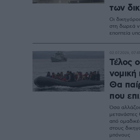
των δι
Οι δικηγόρο
στη δωρεά ν
εποπτεία υπ
02.07.2026, 07:4
Τέλος ο
νομική
Θα παί
που επι
Όσα αλλάζου
μετανάστες 
από ομαδικέ
στους δικηγ
μπόνους