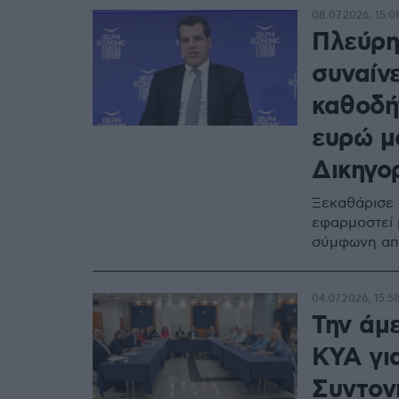
08.07.2026, 15:0
Πλεύρη
συναίνε
καθοδή
ευρώ μ
Δικηγο
Ξεκαθάρισε 
εφαρμοστεί 
σύμφωνη απ
04.07.2026, 15:5
Την άμ
ΚΥΑ γι
Συντον