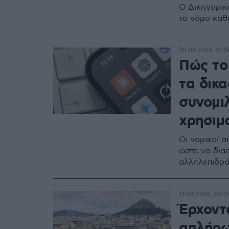
Ο Δικηγορικ
το νόμο καθ
20.04.2026, 13:1
Πώς το
τα δικα
συνομι
χρησιμ
Οι νομικοί 
ώστε να δια
αλληλεπιδρά
14.04.2026, 08:2
Έρχοντ
απλήρωτ