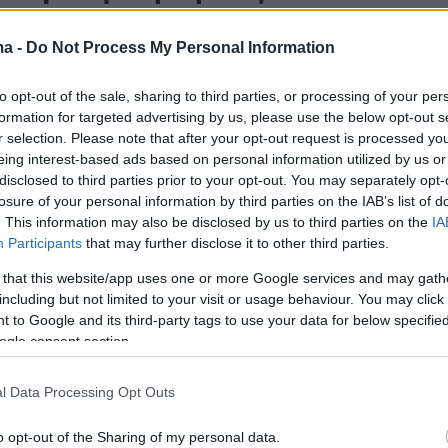
ιφορές δικηγόρων έναντι
ma -
Do Not Process My Personal Information
ών
to opt-out of the sale, sharing to third parties, or processing of your per
ουσιαστικά φωτογραφίζει την συμπεριφορά
formation for targeted advertising by us, please use the below opt-out s
ης δικηγόρου και προέδρου πολιτικού κόμματος
r selection. Please note that after your opt-out request is processed y
eing interest-based ads based on personal information utilized by us or
disclosed to third parties prior to your opt-out. You may separately opt-
4
losure of your personal information by third parties on the IAB’s list of
ούν οι δικηγόροι με την
. This information may also be disclosed by us to third parties on the
IA
η των 72 δόσεων για
Participants
that may further disclose it to other third parties.
γικές και ασφαλιστικές οφειλές
 that this website/app uses one or more Google services and may gath
including but not limited to your visit or usage behaviour. You may click 
ούν 120 δόσεις
 to Google and its third-party tags to use your data for below specifi
ogle consent section.
 εξέδωσε ο Δικηγορικός Σύλλογος Αθηνών
l Data Processing Opt Outs
1
o opt-out of the Sharing of my personal data.