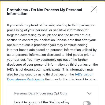
της «Little Miss Drama»
Protothema -
Do Not Process My Personal
Information
If you wish to opt-out of the sale, sharing to third parties, or
processing of your personal or sensitive information for
targeted advertising by us, please use the below opt-out
section to confirm your selection. Please note that after your
opt-out request is processed you may continue seeing
interest-based ads based on personal information utilized by
us or personal information disclosed to third parties prior to
your opt-out. You may separately opt-out of the further
disclosure of your personal information by third parties on the
IAB’s list of downstream participants. This information may
also be disclosed by us to third parties on the
IAB’s List of
Downstream Participants
that may further disclose it to other
third parties.
Please note that this website/app uses one or more Google
Personal Data Processing Opt Outs
services and may gather and store information including but
not limited to your visit or usage behaviour. You may click to
I want to opt-out of the Sharing of my