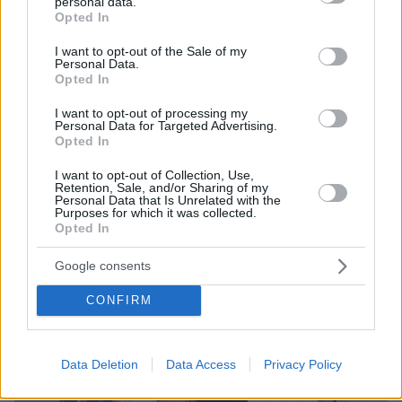
personal data.
grant or deny consent to Google and its third-party tags to
Opted In
use your data for below specified purposes in below Google
consent section.
I want to opt-out of the Sale of my
5
11.12.2025, 06:20
Personal Data.
Η Cardi B παρουσίασε με σέξι φωτογράφιση τα νέα
Opted In
piercing της σε... πλάτη και αυχένα
I want to opt-out of processing my
Γράφοντας στη λεζάντα «Girls night», η Cardi Β
Personal Data for Targeted Advertising.
φόρεσε ένα δερμάτινο τοπ με ανοιχτό ντεκολτέ και
Opted In
μαύρο δερμάτινο παντελόνι δεμένο στα πλάγια
I want to opt-out of Collection, Use,
Retention, Sale, and/or Sharing of my
Personal Data that Is Unrelated with the
Purposes for which it was collected.
Opted In
Google consents
CONFIRM
Data Deletion
Data Access
Privacy Policy