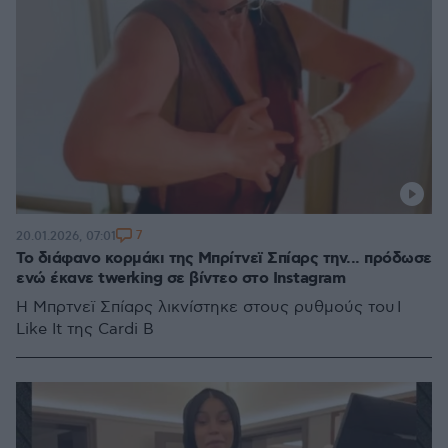
7
20.01.2026, 07:01
To διάφανο κορμάκι της Μπρίτνεϊ Σπίαρς την... πρόδωσε
ενώ έκανε twerking σε βίντεο στο Instagram
Η Μπρτνεϊ Σπίαρς λικνίστηκε στους ρυθμούς του I
Like It της Cardi B