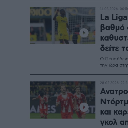
14.03.2026, 00:5
La Lig
βαθμό 
καθυστε
δείτε τ
Ο Πέπε έδωσ
την ώρα στη
28.02.2026, 22:2
Ανατρο
Ντόρτμ
και κα
γκολ α