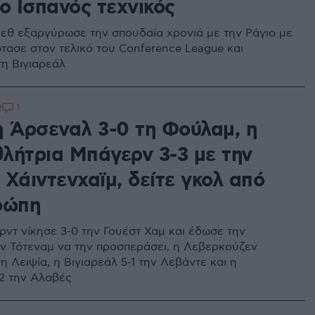
ο Ισπανός τεχνικός
ρεθ εξαργύρωσε την σπουδαία χρονιά με την Ράγιο με
φτασε στον τελικό του Conference League και
η Βιγιαρεάλ
1
2
η Άρσεναλ 3-0 τη Φούλαμ, η
λήτρια Μπάγερν 3-3 με την
Χάιντενχαϊμ, δείτε γκολ από
ρώπη
ντ νίκησε 3-0 την Γουέστ Χαμ και έδωσε την
ην Τότεναμ να την προσπεράσει, η Λεβερκούζεν
τη Λειψία, η Βιγιαρεάλ 5-1 την Λεβάντε και η
2 την Αλαβές