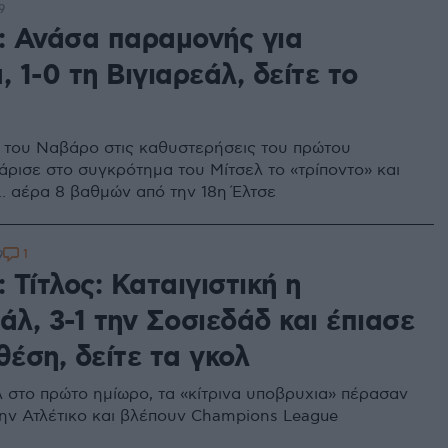
9
a: Ανάσα παραμονής για
, 1-0 τη Βιγιαρεάλ, δείτε το
 του Ναβάρο στις καθυστερήσεις του πρώτου
άρισε στο συγκρότημα του Μίτσελ το «τρίποντο» και
.. αέρα 8 βαθμών από την 18η Έλτσε
1
9
: Τίτλος: Καταιγιστική η
άλ, 3-1 την Σοσιεδάδ και έπιασε
θέση, δείτε τα γκολ
λ στο πρώτο ημίωρο, τα «κίτρινα υποβρυχια» πέρασαν
ην Ατλέτικο και βλέπουν Champions League