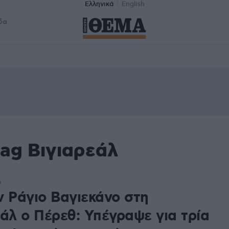
Ελληνικά
English
δα
tag Βιγιαρεάλ
6
ν Ράγιο Βαγιεκάνο στη
εάλ ο Πέρεθ: Υπέγραψε για τρία