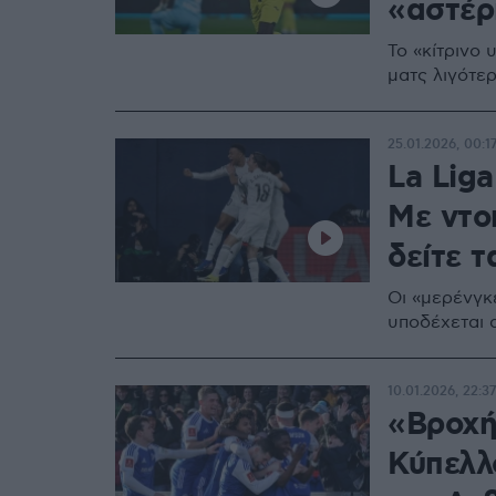
«αστέρι
Το «κίτρινο 
ματς λιγότερ
25.01.2026, 00:1
La Lig
Με ντο
δείτε τ
Οι «μερένγκ
υποδέχεται 
10.01.2026, 22:37
«Βροχή»
Κύπελλ