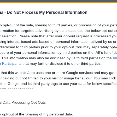
 5-2 την Γουέστ Χαμ, η Έβερτον πήρε διπλό στο
 Μπαρτσελόνα 4-1 την Βιγιαρεάλ με χατ τρικ του
ma -
Do Not Process My Personal Information
ραρε μετά από 281 μέρες ο Λουκάκου και έδωσε τη
ολι - Η Σίτι στο -2 από την κορυφή
to opt-out of the sale, sharing to third parties, or processing of your per
formation for targeted advertising by us, please use the below opt-out s
r selection. Please note that after your opt-out request is processed y
3
4
eing interest-based ads based on personal information utilized by us or
άλ πέτυχε το πρώτο χατ τρικ
disclosed to third parties prior to your opt-out. You may separately opt-
losure of your personal information by third parties on the IAB’s list of
αριέρα του: Ο νεότερος στην
. This information may also be disclosed by us to third parties on the
IA
 της Μπαρτσελόνα, δείτε τα
Participants
that may further disclose it to other third parties.
 that this website/app uses one or more Google services and may gath
including but not limited to your visit or usage behaviour. You may click 
 to Google and its third-party tags to use your data for below specifi
στέρας πήρε τη μπάλα μαζί του φεύγοντας από το
ogle consent section.
 το χατ τρικ που έκανε κόντρα στη Βιγιαρεάλ στο 4-1
ελόνα
l Data Processing Opt Outs
1
6
o opt-out of the Sharing of my personal data.