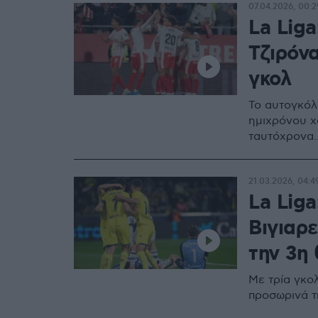
07.04.2026, 00:2
La Lig
Τζιρόνα
γκολ
Το αυτογκόλ
ημιχρόνου χ
ταυτόχρονα.
21.03.2026, 04:4
La Liga
Βιγιαρε
την 3η 
Με τρία γκο
προσωρινά τ