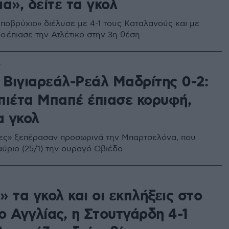
α», δείτε τα γκολ
υποβρύχιο» διέλυσε με 4-1 τους Καταλανούς και με
ο έπιασε την Ατλέτικο στην 3η θέση
7
a Βιγιαρεάλ-Ρεάλ Μαδρίτης 0-2:
πιέτα Μπαπέ έπιασε κορυφή,
α γκολ
ες» ξεπέρασαν προσωρινά την Μπαρτσελόνα, που
αύριο (25/1) την ουραγό Οβιέδο
 τα γκολ και οι εκπλήξεις στο
ο Αγγλίας, η Στουτγάρδη 4-1