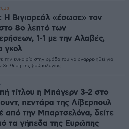
2
0
a: Η Βιγιαρεάλ «έσωσε» τον
στο 8ο λεπτό των
ρήσεων, 1-1 με την Αλαβές,
α γκολ
ε την ευκαιρία στην ομάδα του να αναρριχηθεί για
ν 3η θέση της βαθμολογίας
5
πή τίτλου η Μπάγερν 3-2 στο
ουντ, πεντάρα της Λίβερπουλ
ρέ από την Μπαρτσελόνα, δείτε
πό τα γήπεδα της Ευρώπης