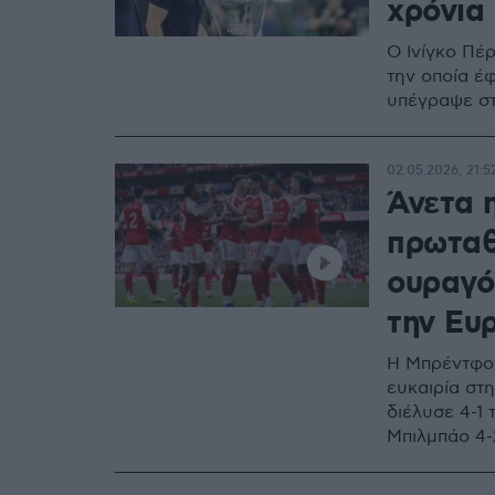
χρόνια 
Ο Ινίγκο Πέ
την οποία έ
υπέγραψε στ
02.05.2026, 21:5
Άνετα 
πρωταθ
ουραγό 
την Ευ
Η Μπρέντφορ
ευκαιρία στ
διέλυσε 4-1 
Μπιλμπάο 4-