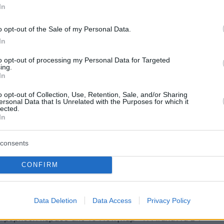
Γιαμάλ: Έκρυψε τη μπάλα και
In
ε κόντρα στη Βιγιαρεάλ ο
o opt-out of the Sale of my Personal Data.
ς της Μπαρτσελόνα, δείτε το
In
to opt-out of processing my Personal Data for Targeted
ing.
In
ος απέφυγε δύο παίκτες σε πολύ μικρό χώρο και
φάλτσο στην απέναντι γωνία του τέρματος
o opt-out of Collection, Use, Retention, Sale, and/or Sharing
ersonal Data that Is Unrelated with the Purposes for which it
lected.
In
1
8
τσελόνα 3-0 τη Λεβάντε,
consents
α της Άρσεναλ στην Τότεναμ,
CONFIRM
της Πάρμα στην έδρα της Μίλαν,
γκολ από τα γήπεδα της Ευρώπης
Data Deletion
Data Access
Privacy Policy
την κορυφή η Μπαρτσελόνα, στο +5 η Άρσεναλ από
 Λίβερπουλ πέρασε από το Νότιγχαμ - Η Αταλάντα 2-1