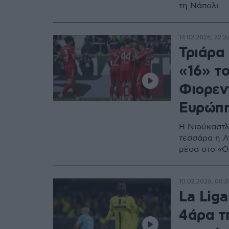
τη Νάπολι
14.02.2026, 22:3
Τριάρα 
«16» το
Φιορεντ
Ευρώπ
Η Νιούκαστλ
τεσσάρα η Λ
μέσα στο «Ο
10.02.2026, 00:2
La Liga
4άρα τη