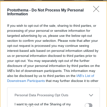
Protothema -
Do Not Process My Personal
Information
If you wish to opt-out of the sale, sharing to third parties, or
processing of your personal or sensitive information for
targeted advertising by us, please use the below opt-out
section to confirm your selection. Please note that after your
opt-out request is processed you may continue seeing
interest-based ads based on personal information utilized by
us or personal information disclosed to third parties prior to
your opt-out. You may separately opt-out of the further
disclosure of your personal information by third parties on the
34
10.05.2026, 03:32
IAB’s list of downstream participants. This information may
Με σεισμογράφο κατέγραψε τη συναυλία των Metallica
also be disclosed by us to third parties on the
IAB’s List of
στο ΟΑΚΑ το Γεωδυναμικό Ινστιτούτο
Downstream Participants
that may further disclose it to other
third parties.
Η μαζική και συγχρονισμένη κίνηση δεκάδων
χιλιάδων θεατών μπορεί να δημιουργήσει μετρήσιμες
Please note that this website/app uses one or more Google
Personal Data Processing Opt Outs
μικροδονήσεις στο έδαφος
services and may gather and store information including but
not limited to your visit or usage behaviour. You may click to
I want to opt-out of the Sharing of my