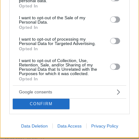
personal data.
grant or deny consent to Google and its third-party tags to
Opted In
use your data for below specified purposes in below Google
consent section.
I want to opt-out of the Sale of my
Personal Data.
Opted In
I want to opt-out of processing my
Personal Data for Targeted Advertising.
Opted In
I want to opt-out of Collection, Use,
Retention, Sale, and/or Sharing of my
Personal Data that Is Unrelated with the
Purposes for which it was collected.
Opted In
Google consents
CONFIRM
Data Deletion
Data Access
Privacy Policy