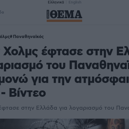
Ελληνικά
English
δα
Χόλμς
Παναθηναϊκός
 Χολμς έφτασε στην Ε
αριασμό του Παναθηνα
ονώ για την ατμόσφαι
- Βίντεο
έφτασε στην Ελλάδα για λογαριασμό του Παν