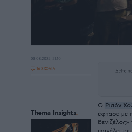
08.08.2025, 21:10
16 ΣΧΟΛΙΑ
Δείτε 
Ο
Ρισόν Χ
Thema Insights
έφτασε με 
Βενιζέλος»
φανέλα του