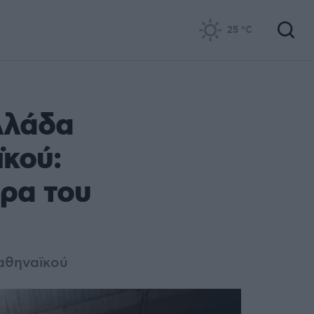
25
°C
λλάδα
ϊκού:
ρα του
αθηναϊκού