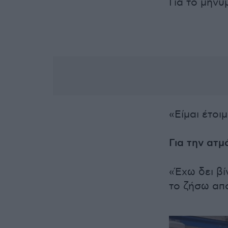
Για το μήνυ
«Είμαι έτοι
Για την ατ
«Έχω δει βί
το ζήσω απ