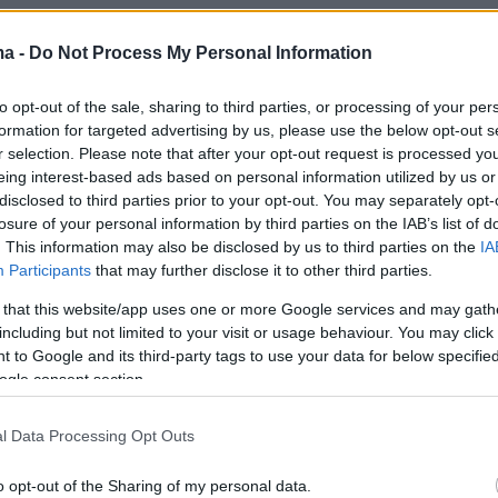
ός στις πρώτες του δηλώσεις ανέφερε:
ma -
Do Not Process My Personal Information
ίμενα. Από το αεροπλάνο δεν περίμενα τέτοια
to opt-out of the sale, sharing to third parties, or processing of your per
 το έχω ζήσει ποτέ ξανά αυτό και ανυπομωνώ
formation for targeted advertising by us, please use the below opt-out s
ώσω την αγάπη στοπ παρκέ. Δεν έχω ζήσει
r selection. Please note that after your opt-out request is processed y
eing interest-based ads based on personal information utilized by us or
άτι τέτοιο και το εκτιμώ».
disclosed to third parties prior to your opt-out. You may separately opt-
losure of your personal information by third parties on the IAB’s list of
ίλησε με τον Ναν:
. This information may also be disclosed by us to third parties on the
IA
Participants
that may further disclose it to other third parties.
 that this website/app uses one or more Google services and may gath
including but not limited to your visit or usage behaviour. You may click 
ό το ίδιο μέρος και προπονηθήκαμε μαζί. Μου
 to Google and its third-party tags to use your data for below specifi
αυτό. για την αγάπη, τους οπαδούς, τις
ogle consent section.
για τις νίκες. Ήταν δύσκολο να πω όχι στον
ό».
l Data Processing Opt Outs
o opt-out of the Sharing of my personal data.