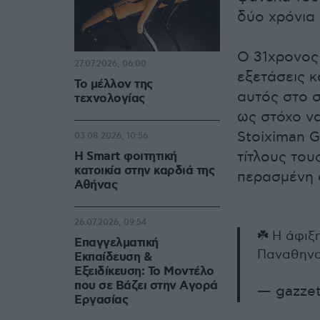
δύο χρόνια 
Ο 31χρονος 
27.07.2026, 06:00
εξετάσεις κ
Το μέλλον της
αυτός στο σ
τεχνολογίας
ως στόχο ν
Stoiximan G
03.08.2026, 10:56
τίτλους του
Η Smart φοιτητική
κατοικία στην καρδιά της
περασμένη σ
Αθήνας
26.07.2026, 09:54
☘️ Η άφιξ
Επαγγελματική
Παναθηνα
Εκπαίδευση &
Εξειδίκευση: Το Mοντέλο
που σε Bάζει στην Aγορά
— gazzet
Eργασίας