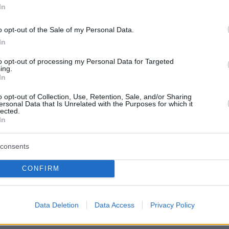
 Παναθηναϊκός είναι ο τρόπος του για να
In
 ΝΒΑ:
o opt-out of the Sale of my Personal Data.
In
να κερδίσω. Με ήθελαν και μου το έδειξαν.
πη από την πρώτη στιγμή και θα παλέψω για
to opt-out of processing my Personal Data for Targeted
ing.
In
o opt-out of Collection, Use, Retention, Sale, and/or Sharing
μο:
ersonal Data that Is Unrelated with the Purposes for which it
lected.
In
ίγραπτο. Δεν έχω ζήσει κάτι τέτοιο.
να πατήσω παρκέ και να ανταποδώσω την
consents
CONFIRM
ίλησε με τον Γκραντ:
Data Deletion
Data Access
Privacy Policy