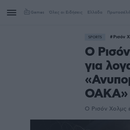
Games
Όλες οι Ειδήσεις
Ελλάδα
Πρωτοσέλι
Ρισόν 
SPORTS
Ο Ρισόν
για λογ
«Ανυπομ
ΟΑΚΑ» 
Ο Ρισόν Χολμς 