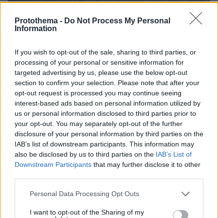
Protothema -
Do Not Process My Personal
08.08.2026, 08:36
Information
Καρέ-καρέ η ανάλυση του τροχαίου στις Σέρρες
με νεκρούς μητέρα και γιο: Τι λέει
πραγματογνώμονας στο protothema
If you wish to opt-out of the sale, sharing to third parties, or
processing of your personal or sensitive information for
targeted advertising by us, please use the below opt-out
Εντοπίστηκε η «Αράχνη» του Άσαντ:
section to confirm your selection. Please note that after your
Πώς ένα ξεχασμένο σημειωματάριο
opt-out request is processed you may continue seeing
οδήγησε στα ίχνη του διαβόητου
interest-based ads based on personal information utilized by
αρχικατασκόπου
us or personal information disclosed to third parties prior to
your opt-out. You may separately opt-out of the further
12
08.08.2026, 10:56
disclosure of your personal information by third parties on the
IAB’s list of downstream participants. This information may
also be disclosed by us to third parties on the
IAB’s List of
Downstream Participants
that may further disclose it to other
Ο εφιάλτης των drones πάνω από την
third parties.
Ευρώπη: Ποιος «χαρτογραφεί» βάσεις,
πυρηνικά και αεροδρόμια
Please note that this website/app uses one or more Google
Personal Data Processing Opt Outs
31
08.08.2026, 10:57
services and may gather and store information including but
not limited to your visit or usage behaviour. You may click to
I want to opt-out of the Sharing of my