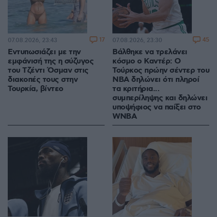
17
45
07.08.2026, 23:43
07.08.2026, 23:30
Εντυπωσιάζει με την
Βάλθηκε να τρελάνει
εμφάνισή της η σύζυγος
κόσμο ο Καντέρ: Ο
του Τζέντι Όσμαν στις
Τούρκος πρώην σέντερ του
διακοπές τους στην
NBA δηλώνει ότι πληροί
Τουρκία, βίντεο
τα κριτήρια...
συμπερίληψης και δηλώνει
υποψήφιος να παίξει στο
WNBA