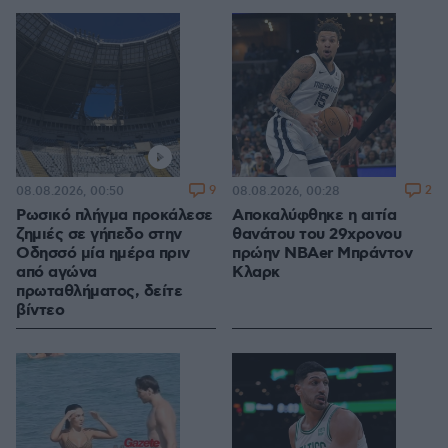
9
2
08.08.2026, 00:50
08.08.2026, 00:28
Ρωσικό πλήγμα προκάλεσε
Αποκαλύφθηκε η αιτία
ζημιές σε γήπεδο στην
θανάτου του 29χρονου
Οδησσό μία ημέρα πριν
πρώην NBAer Μπράντον
από αγώνα
Κλαρκ
πρωταθλήματος, δείτε
βίντεο