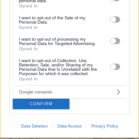
personal data.
grant or deny consent to Google and its third-party tags to
Opted In
use your data for below specified purposes in below Google
consent section.
I want to opt-out of the Sale of my
Τι έγραφαν οι ξένοι ανταποκριτές σε
Personal Data.
τηλεγραφήματά τους από τη Μικρά
Opted In
Ασία το 1921
I want to opt-out of processing my
12
08.08.2026, 10:26
Personal Data for Targeted Advertising.
Opted In
I want to opt-out of Collection, Use,
Retention, Sale, and/or Sharing of my
Personal Data that Is Unrelated with the
Purposes for which it was collected.
«Πόσα θέλεις για το κορίτσι;»:
Opted In
Τουρίστας στην Κρήτη ζητά... τιμή για
να ασελγήσει σε ανήλικη, τι
καταγγέλλει ο ιδιοκτήτης επιχείρησης
Google consents
442
07.08.2026, 18:22
CONFIRM
Data Deletion
Data Access
Privacy Policy
Η φωτογραφία του Τσιτσιπά αγκαλιά
με τη σύντροφό του στην Ελβετία και