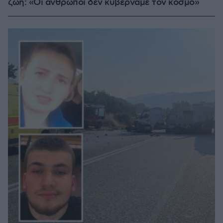
ζωή: «Οι άνθρωποι δεν κυβερνάμε τον κόσμο»