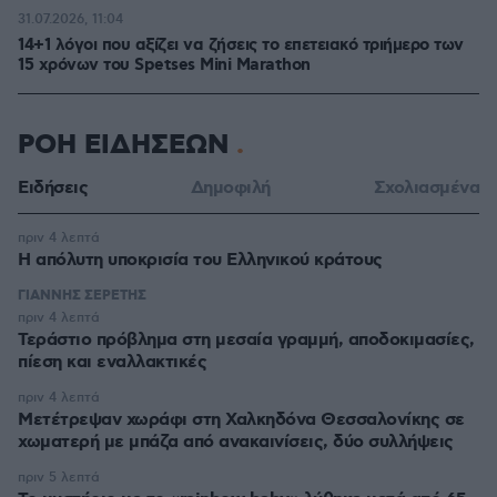
31.07.2026, 11:04
14+1 λόγοι που αξίζει να ζήσεις το επετειακό τριήμερο των
15 χρόνων του Spetses Mini Marathon
ΡΟΗ ΕΙΔΗΣΕΩΝ
Ειδήσεις
Δημοφιλή
Σχολιασμένα
πριν 4 λεπτά
Η απόλυτη υποκρισία του Ελληνικού κράτους
ΓΙΑΝΝΗΣ ΣΕΡΕΤΗΣ
πριν 4 λεπτά
Τεράστιο πρόβλημα στη μεσαία γραμμή, αποδοκιμασίες,
πίεση και εναλλακτικές
πριν 4 λεπτά
Μετέτρεψαν χωράφι στη Χαλκηδόνα Θεσσαλονίκης σε
χωματερή με μπάζα από ανακαινίσεις, δύο συλλήψεις
πριν 5 λεπτά