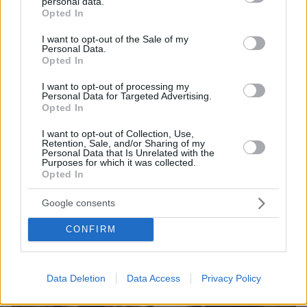
personal data.
Τα αφιερώματα των διεθνών ειδησιογραφικών
grant or deny consent to Google and its third-party tags to
Opted In
πρακτορείων
use your data for below specified purposes in below Google
consent section.
I want to opt-out of the Sale of my
Personal Data.
ΔΕΙΤΕ ΟΛΕΣ ΤΙΣ ΕΙΔΗΣΕΙΣ
Opted In
I want to opt-out of processing my
Personal Data for Targeted Advertising.
Opted In
ΤΑ ΠΙΟ ΔΗΜΟΦΙΛΗ
I want to opt-out of Collection, Use,
Retention, Sale, and/or Sharing of my
Personal Data that Is Unrelated with the
Purposes for which it was collected.
Opted In
Google consents
CONFIRM
Data Deletion
Data Access
Privacy Policy