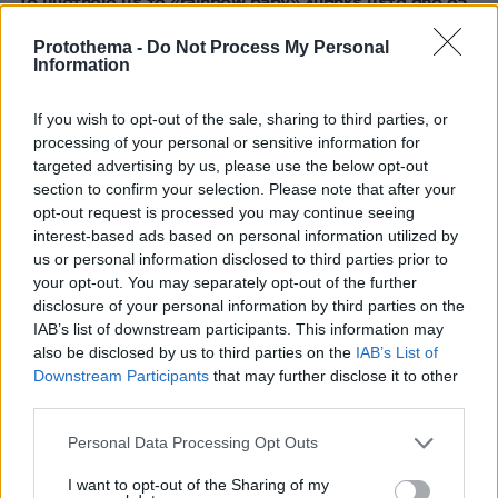
Το μυστήριο με το «rainbow baby» λύθηκε μετά από 65
χρόνια: Η πιο συγκινητική ιστορία υιοθεσίας
Protothema -
Do Not Process My Personal
πριν 5 λεπτά
Information
Συνεχίζει να γράφει ιστορία ο Άλεν: «Σέρβιρε» τον
Μέσι σε εντυπωσιακή εμφάνιση με 3 ασίστ
If you wish to opt-out of the sale, sharing to third parties, or
πριν 5 λεπτά
processing of your personal or sensitive information for
Κράζεις, θαυμάζεις - Ξεπούλησε αυτό το αυτοκίνητο
targeted advertising by us, please use the below opt-out
section to confirm your selection. Please note that after your
πριν 11 λεπτά
opt-out request is processed you may continue seeing
Ιλαρά: Ακριβό το τίμημα της χαμηλής εμβολιαστικής
interest-based ads based on personal information utilized by
κάλυψης στις ΗΠΑ – Κάθε κρούσμα κοστίζει πάνω από
us or personal information disclosed to third parties prior to
53.000 δολάρια
your opt-out. You may separately opt-out of the further
πριν 13 λεπτά
disclosure of your personal information by third parties on the
Νεαρή γυναίκα από την Αιθιοπία έγινε viral με τη φυσική
IAB’s list of downstream participants. This information may
ομορφιά της, δείτε την εντυπωσιακή μεταμόρφωσή της
also be disclosed by us to third parties on the
IAB’s List of
Downstream Participants
that may further disclose it to other
πριν 13 λεπτά
third parties.
Η Δανάη Παππά κάνει διακοπές στην Εύβοια: Κανένα
πρέπει, μόνο τζιτζίκια, γράφει
Please note that this website/app uses one or more Google
Personal Data Processing Opt Outs
services and may gather and store information including but
πριν 16 λεπτά
Οι πυρκαγιές στην Αττική έκαναν τον γύρο του κόσμου:
not limited to your visit or usage behaviour. You may click to
I want to opt-out of the Sharing of my