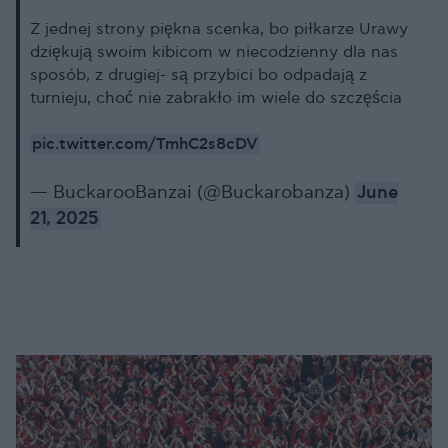
Z jednej strony piękna scenka, bo piłkarze Urawy
dziękują swoim kibicom w niecodzienny dla nas
sposób, z drugiej- są przybici bo odpadają z
turnieju, choć nie zabrakło im wiele do szczęścia
pic.twitter.com/TmhC2s8cDV
— BuckarooBanzai (@Buckarobanza)
June
21, 2025