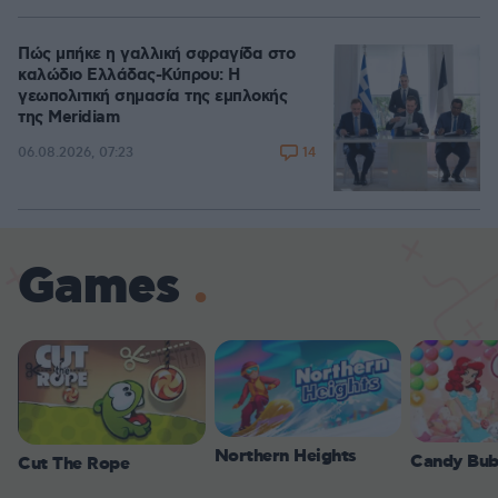
Πώς μπήκε η γαλλική σφραγίδα στο
καλώδιο Ελλάδας-Κύπρου: Η
γεωπολιτική σημασία της εμπλοκής
της Meridiam
14
06.08.2026, 07:23
Games
Northern Heights
Candy Bub
Cut The Rope