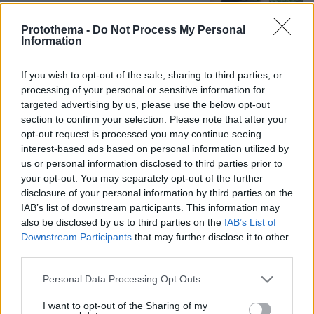
Protothema -
Do Not Process My Personal
Information
Προήχθη σε Αστυνόμο Α' η
Κωνσταντία Δημογλίδου
If you wish to opt-out of the sale, sharing to third parties, or
96
08.08.2026, 14:57
processing of your personal or sensitive information for
targeted advertising by us, please use the below opt-out
section to confirm your selection. Please note that after your
opt-out request is processed you may continue seeing
interest-based ads based on personal information utilized by
us or personal information disclosed to third parties prior to
Τι έγραφαν οι ξένοι ανταποκριτές σε
your opt-out. You may separately opt-out of the further
τηλεγραφήματά τους από τη Μικρά
disclosure of your personal information by third parties on the
Ασία το 1921
IAB’s list of downstream participants. This information may
118
08.08.2026, 10:26
also be disclosed by us to third parties on the
IAB’s List of
Downstream Participants
that may further disclose it to other
third parties.
Please note that this website/app uses one or more Google
Personal Data Processing Opt Outs
Συνετρίβη πυροσβεστικό ελικόπτερο
services and may gather and store information including but
ενώ επιχειρούσε σε μεγάλη δασική
not limited to your visit or usage behaviour. You may click to
I want to opt-out of the Sharing of my