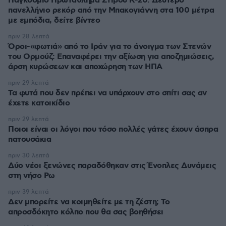
Παγκόσμιο Πρωτάθλημα Στίβου Κ-20: Δεύτερο
πανελλήνιο ρεκόρ από την Μπακογιάννη στα 100 μέτρα
με εμπόδια, δείτε βίντεο
πριν 28 λεπτά
Όροι-«φωτιά» από το Ιράν για το άνοιγμα των Στενών
του Ορμούζ: Επαναφέρει την αξίωση για αποζημιώσεις,
άρση κυρώσεων και αποχώρηση των ΗΠΑ
πριν 29 λεπτά
Τα φυτά που δεν πρέπει να υπάρχουν στο σπίτι σας αν
έχετε κατοικίδιο
πριν 29 λεπτά
Ποιοι είναι οι λόγοι που τόσο πολλές γάτες έχουν άσπρα
πατουσάκια
πριν 30 λεπτά
Δύο νέοι ξενώνες παραδόθηκαν στις Ένοπλες Δυνάμεις
στη νήσο Ρω
πριν 39 λεπτά
Δεν μπορείτε να κοιμηθείτε με τη ζέστη; Το
απροσδόκητο κόλπο που θα σας βοηθήσει