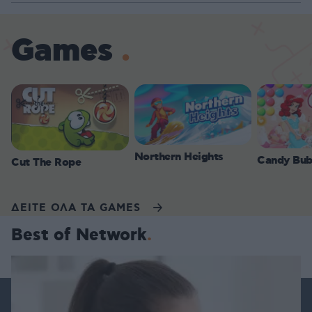
Games
Northern Heights
Candy Bub
Cut The Rope
ΔΕΙΤΕ ΟΛΑ ΤΑ GAMES
Best of Network