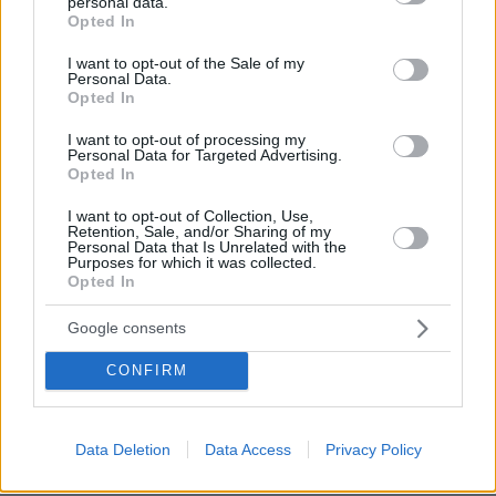
personal data.
πυρκαγιά στη Γιούτα
grant or deny consent to Google and its third-party tags to
Opted In
use your data for below specified purposes in below Google
1
08.08.2026, 09:34
consent section.
I want to opt-out of the Sale of my
Personal Data.
Opted In
I want to opt-out of processing my
Συνέντευξη ποταμός του Χάντερ
Personal Data for Targeted Advertising.
Μπάιντεν: Ο πατέρας μου έχει
Opted In
μεταστάσεις στα οστά - Έπινα 4 λίτρα
βότκα τη μέρα, κάπνιζα κρακ κάθε 15
I want to opt-out of Collection, Use,
Retention, Sale, and/or Sharing of my
λεπτά
Personal Data that Is Unrelated with the
Purposes for which it was collected.
34
08.08.2026, 14:25
Opted In
Google consents
Θρήνος για τον Μέσι: Πέθανε στα 68
του χρόνια ο πατέρας του, Χόρχε -
CONFIRM
Υπήρξε ο μέντορας και ατζέντης του
μέχρι την τελευταία στιγμή
38
08.08.2026, 16:05
Data Deletion
Data Access
Privacy Policy