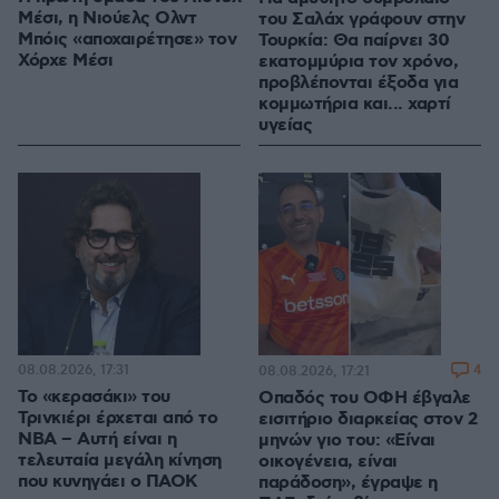
Μέσι, η Νιούελς Ολντ
του Σαλάχ γράφουν στην
Μπόις «αποχαιρέτησε» τον
Τουρκία: Θα παίρνει 30
Χόρχε Μέσι
εκατομμύρια τον χρόνο,
προβλέπονται έξοδα για
κομμωτήρια και... χαρτί
υγείας
08.08.2026, 17:31
4
08.08.2026, 17:21
Το «κερασάκι» του
Οπαδός του ΟΦΗ έβγαλε
Τρινκιέρι έρχεται από το
εισιτήριο διαρκείας στον 2
NBA – Αυτή είναι η
μηνών γιο του: «Είναι
τελευταία μεγάλη κίνηση
οικογένεια, είναι
που κυνηγάει ο ΠΑΟΚ
παράδοση», έγραψε η