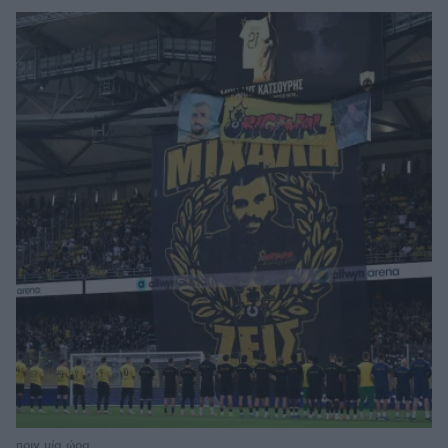
πριν μία ώρα