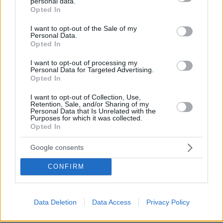
personal data.
grant or deny consent to Google and its third-party tags to
Opted In
use your data for below specified purposes in below Google
Και θα ήθελα εδώ να κάνω δύο επισημάνσεις:
consent section.
I want to opt-out of the Sale of my
πρώτον, εάν η χώρα δεν βρισκόταν σε καλή
Personal Data.
Opted In
δημοσιονομική κατάσταση, αν η οικονομία μας
δεν αναπτυσσόταν, αν δεν είχαμε ανακτήσει
I want to opt-out of processing my
Personal Data for Targeted Advertising.
την επενδυτική βαθμίδα, αν δεν είχε πέσει το
Opted In
κόστος χρηματοδότησης της Ελληνικής
Δημοκρατίας, θα ήταν πολύ αμφίβολο αν θα
I want to opt-out of Collection, Use,
Retention, Sale, and/or Sharing of my
μπορούσαμε από τους εθνικούς πόρους να
Personal Data that Is Unrelated with the
Purposes for which it was collected.
εξασφαλίσουμε εκείνο το ποσό το οποίο είναι
Opted In
τόσο απαραίτητο να διοχετευθεί στη Θεσσαλία.
Google consents
Δεύτερη παρατήρηση: οι πόροι του
CONFIRM
Προϋπολογισμού προφανώς δεν είναι
ατελείωτοι. Για να μπορέσουμε να
κατευθύνουμε περισσότερους πόρους στη
Data Deletion
Data Access
Privacy Policy
Θεσσαλία, τους στερήσαμε από κάποια άλλα