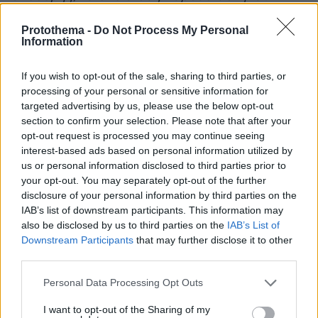
σήμερα.
Protothema -
Do Not Process My Personal
Information
Είτε μιλάμε για δρόμους, είτε μιλάμε για
γέφυρες, είτε μιλάμε για τον σιδηρόδρομο, που
If you wish to opt-out of the sale, sharing to third parties, or
νομίζω ότι πήρατε μια γεύση για την έκταση
processing of your personal or sensitive information for
των ζημιών τις οποίες καλούμαστε να
targeted advertising by us, please use the below opt-out
section to confirm your selection. Please note that after your
διαχειριστούμε. Έχει γίνει ήδη η προσωρινή
opt-out request is processed you may continue seeing
ανάταξη του δικτύου και ως τα τέλη του 2025
interest-based ads based on personal information utilized by
όλο το σιδηροδρομικό δίκτυο θα παραδοθεί σε
us or personal information disclosed to third parties prior to
μια κατάσταση καλύτερη, όπως είπα, και
your opt-out. You may separately opt-out of the further
disclosure of your personal information by third parties on the
ανθεκτικότερη από ό,τι ήταν πριν.
IAB’s list of downstream participants. This information may
also be disclosed by us to third parties on the
IAB’s List of
1,4 δισεκατομμύρια ευρώ, λοιπόν, από τα οποία
Downstream Participants
that may further disclose it to other
τα 600 εκατομμύρια προέρχονται από πόρους
third parties.
του Ταμείου Ανάκαμψης. Τα υπόλοιπα είναι
Please note that this website/app uses one or more Google
Personal Data Processing Opt Outs
πόροι του ΕΣΠΑ αλλά και του Κρατικού
services and may gather and store information including but
Προϋπολογισμού.
not limited to your visit or usage behaviour. You may click to
I want to opt-out of the Sharing of my