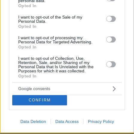
personal data.
grant or deny consent to Google and its third-party tags to
Opted In
use your data for below specified purposes in below Google
07.08.2026, 14:00
consent section.
Ο ένας άνθρωπος που η βασίλισσα Ελισάβετ δεν
I want to opt-out of the Sale of my
Personal Data.
θα άφηνε ποτέ να περιμένει στο τηλέφωνο
Opted In
I want to opt-out of processing my
To video του Travel.gr από το ταξίδι
Personal Data for Targeted Advertising.
στα Βόρεια Άγραφα: Φιλόξενοι
Opted In
Άνθρωποι, ανόθευτη Φύση
I want to opt-out of Collection, Use,
07.08.2026, 12:38
Retention, Sale, and/or Sharing of my
Personal Data that Is Unrelated with the
Purposes for which it was collected.
Opted In
Google consents
14+1 λόγοι που αξίζει να ζήσεις το
επετειακό τριήμερο των 15 χρόνων του
CONFIRM
Spetses Mini Marathon
31.07.2026, 11:04
Data Deletion
Data Access
Privacy Policy