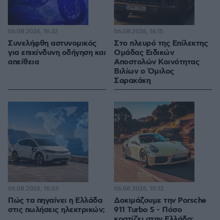
06.08.2026, 16:32
06.08.2026, 16:15
Συνελήφθη αστυνομικός
Στο πλευρό της Επίλεκτης
για επικίνδυνη οδήγηση και
Ομάδας Ειδικών
απείθεια
Αποστολών Κοινότητας
Βιλίων ο Όμιλος
Σαρακάκη
06.08.2026, 16:03
06.08.2026, 10:12
Πώς τα πηγαίνει η Ελλάδα
Δοκιμάζουμε την Porsche
στις πωλήσεις ηλεκτρικών;
911 Turbo S - Πόσο
κοστίζει στην Ελλάδα;