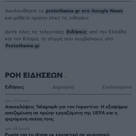
protothema.gr στο Google News
Ακολουθήστε το
και μάθετε πρώτοι όλες τις ειδήσεις
Ειδήσεις
Δείτε όλες τις τελευταίες
από την Ελλάδα
και τον Κόσμο, τη στιγμή που συμβαίνουν, στο
Protothema.gr
ΡΟΗ ΕΙΔΗΣΕΩΝ
Ειδήσεις
Δημοφιλή
Σχολιασμένα
πριν 12 λεπτά
Αποκαλύψεις Telegraph για τον Ινφαντίνο: Η εξαψήφια
αποζημίωση σε πρώην εργαζόμενη της UEFA και η
φερόμενη σχέση τους
πριν 44 λεπτά
Ρωσία για το drone με εκρηκτικά σε γερμανικό