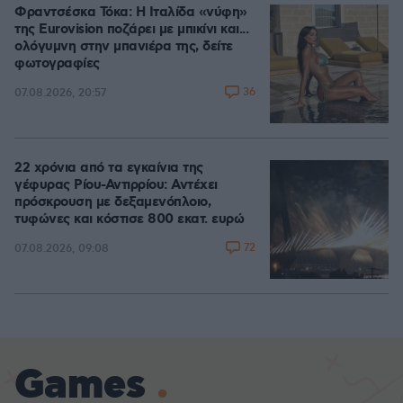
Φραντσέσκα Τόκα: Η Ιταλίδα «νύφη»
της Eurovision ποζάρει με μπικίνι και...
ολόγυμνη στην μπανιέρα της, δείτε
φωτογραφίες
36
07.08.2026, 20:57
22 χρόνια από τα εγκαίνια της
γέφυρας Ρίου-Αντιρρίου: Αντέχει
πρόσκρουση με δεξαμενόπλοιο,
τυφώνες και κόστισε 800 εκατ. ευρώ
72
07.08.2026, 09:08
Games