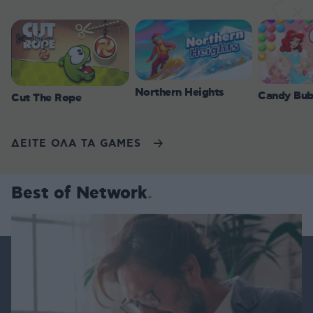
Northern Heights
Candy Bub
Cut The Rope
ΔΕΙΤΕ ΟΛΑ ΤΑ GAMES
Best of Network