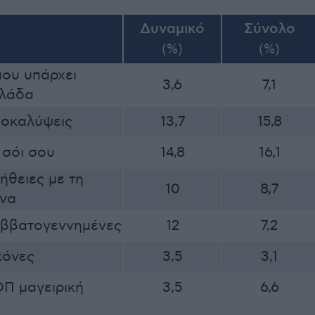
Δυναμικό
Σύνολο
(%)
(%)
ου υπάρχει
3,6
7,1
λάδα
οκαλύψεις
13,7
15,8
 σόι σου
14,8
16,1
ήθειες με τη
10
8,7
να
ββατογεννημένες
12
7,2
κόνες
3,5
3,1
Π μαγειρική
3,5
6,6