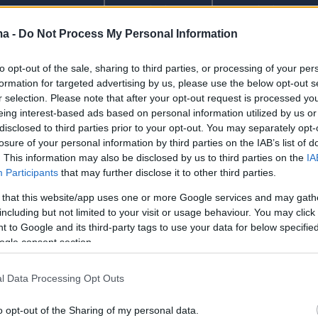
(%)
(%)
ma -
Do Not Process My Personal Information
ήμερα
11,1
19,7
αλημέρα
to opt-out of the sale, sharing to third parties, or processing of your per
6,2
5,5
formation for targeted advertising by us, please use the below opt-out s
λλάδα
r selection. Please note that after your opt-out request is processed y
eing interest-based ads based on personal information utilized by us or
appy Day
17,8
13
disclosed to third parties prior to your opt-out. You may separately opt-
losure of your personal information by third parties on the IAB’s list of
aster Chef
2,7
3,3
. This information may also be disclosed by us to third parties on the
IA
οινωνία Ώρα
Participants
that may further disclose it to other third parties.
19,3
18,6
ega
 that this website/app uses one or more Google services and may gath
including but not limited to your visit or usage behaviour. You may click 
ρα Ελλάδος
5,7
10,2
 to Google and its third-party tags to use your data for below specifi
ogle consent section.
ωρίς Νωρίς
3,2
3,5
l Data Processing Opt Outs
ΕΚΠΟΜΠΕΣ
o opt-out of the Sharing of my personal data.