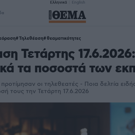
Ελληνικά
English
δα
εόραση
Τηλεθέαση
θεαματικότητες
ση Τετάρτης 17.6.2026:
ικά τα ποσοστά των εκ
 προτίμησαν οι τηλεθεατές - Ποια δελτία ειδ
σή τους την Τετάρτη 17.6.2026