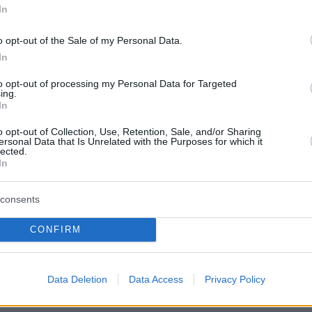
In
Δυναμικό
Σύνολο
o opt-out of the Sale of my Personal Data.
(%)
(%)
In
αίριαστοι
13,9
12
to opt-out of processing my Personal Data for Targeted
ing.
ο πρωινό
9,9
11,1
In
uper Κατερίνα
11,7
11
o opt-out of Collection, Use, Retention, Sale, and/or Sharing
ersonal Data that Is Unrelated with the Purposes for which it
lected.
eakfast@star
6,1
5,6
In
uongiorno
7,3
9,3
consents
0 παντού
6,3
9,5
CONFIRM
ρωίαν σε Είδον
4,8
4,1
Data Deletion
Data Access
Privacy Policy
ΑΝΕΣ ΕΚΠΟΜΠΕΣ