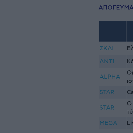
ΑΠΟΓΕΥΜΑ
ΣΚΑΙ
Ελ
ΑNT1
Κά
Ο
ALPHA
ισ
STAR
Ca
Ο
STAR
τ
MEGA
L