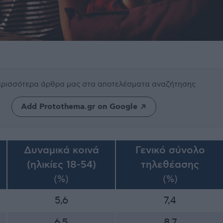
περισσότερα άρθρα μας
στα αποτελέσματα αναζήτησης
Add Protothema.gr on Google
Δυναμικά κοινά
Γενικό σύνολο
(ηλικίες 18-54)
τηλεθέασης
(%)
(%)
5,6
7,4
6,5
8,7