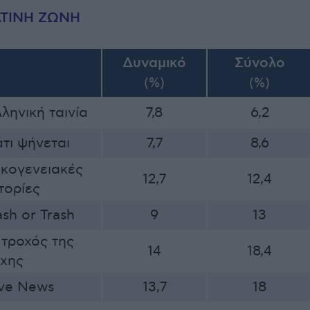
ΤΙΝΗ ΖΩΝΗ
Δυναμικό
Σύνολο
(%)
(%)
ληνική ταινία
7,8
6,2
τι ψήνεται
7,7
8,6
ικογενειακές
12,7
12,4
τορίες
sh or Trash
9
13
 τροχός της
14
18,4
ύχης
ive News
13,7
18