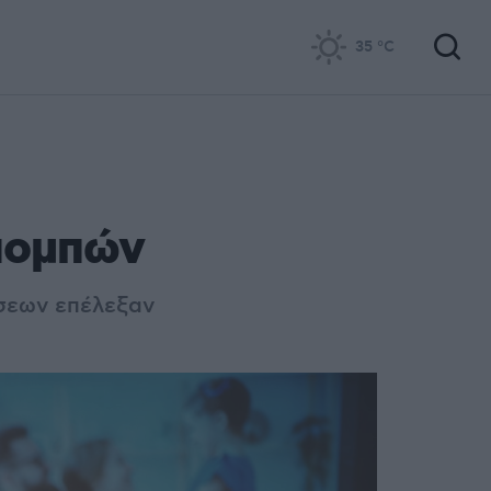
35
°C
πομπών
ήσεων επέλεξαν