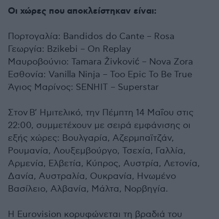
Οι χώρες που αποκλείστηκαν είναι:
Πορτογαλία: Bandidos do Cante – Rosa
Γεωργία: Bzikebi – On Replay
Μαυροβούνιο: Tamara Živković – Nova Zora
Εσθονία: Vanilla Ninja – Too Epic To Be True
Άγιος Μαρίνος: SENHIT – Superstar
Στον Β’ Ημιτελικό, την Πέμπτη 14 Μαΐου στις
22:00, συμμετέχουν με σειρά εμφάνισης οι
εξής χώρες: Βουλγαρία, Αζερμπαϊτζάν,
Ρουμανία, Λουξεμβούργο, Τσεχία, Γαλλία,
Αρμενία, Ελβετία, Κύπρος, Αυστρία, Λετονία,
Δανία, Αυστραλία, Ουκρανία, Ηνωμένο
Βασίλειο, Αλβανία, Μάλτα, Νορβηγία.
Η Eurovision κορυφώνεται τη βραδιά του