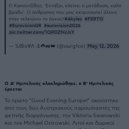
Ο Καπουτζίδης: 'Εντάξει, κλείνει η μετάδοση, καλό
βράδυ'. Ο άνθρωπος που μας εκπροσωπεί όλους
#Akylas
#FERTO
όταν τελειώνει το άγχος!
#EurovisionGR
#eurovision2026
pic.twitter.com/1QRDZhUJsY
— Sʎllıs∀Λ ⚓☘️🚜👑 (@ourg1os)
May 12, 2026
Ο Α’ Ημιτελικός ολοκληρώθηκε, ο Β’ Ημιτελικός
έρχεται
Το πρώτο “Good Evening Europe!” ακούστηκε
από τους δύο Αυστριακούς παρουσιαστές της
φετινής διοργάνωσης, την Viktoria Swarowski
και τον Michael Ostrowski. Λιτοί και δωρικοί