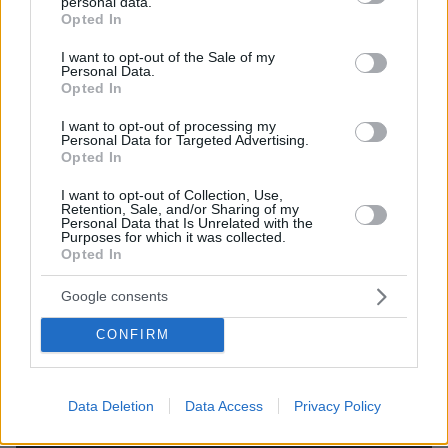
personal data.
grant or deny consent to Google and its third-party tags to
Opted In
use your data for below specified purposes in below Google
consent section.
I want to opt-out of the Sale of my
Personal Data.
Opted In
I want to opt-out of processing my
Personal Data for Targeted Advertising.
Opted In
I want to opt-out of Collection, Use,
Retention, Sale, and/or Sharing of my
Personal Data that Is Unrelated with the
Purposes for which it was collected.
Opted In
Google consents
CONFIRM
2.Φινλανδία: Linda Lampenius x Pete Parkkonen
– Liekinheitin
Data Deletion
Data Access
Privacy Policy