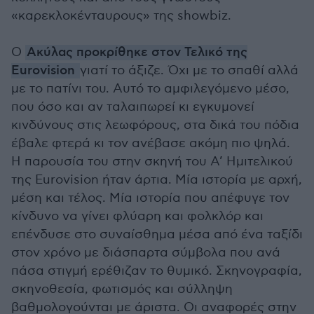
«καρεκλοκένταυρους» της showbiz.
Ο
Ακύλας προκρίθηκε στον Τελικό της
Eurovision
γιατί το άξιζε. Όχι με το σπαθί αλλά
με το πατίνι του. Αυτό το αμφιλεγόμενο μέσο,
που όσο και αν ταλαιπωρεί κι εγκυμονεί
κινδύνους στις λεωφόρους, στα δικά του πόδια
έβαλε φτερά κι τον ανέβασε ακόμη πιο ψηλά.
Η παρουσία του στην σκηνή του Α’ Ημιτελικού
της Eurovision ήταν άρτια. Μία ιστορία με αρχή,
μέση και τέλος. Μία ιστορία που απέφυγε τον
κίνδυνο να γίνει φλύαρη και φολκλόρ και
επένδυσε στο συναίσθημα μέσα από ένα ταξίδι
στον χρόνο με διάσπαρτα σύμβολα που ανά
πάσα στιγμή ερέθιζαν το θυμικό. Σκηνογραφία,
σκηνοθεσία, φωτισμός και σύλληψη
βαθμολογούνται με άριστα. Οι αναφορές στην