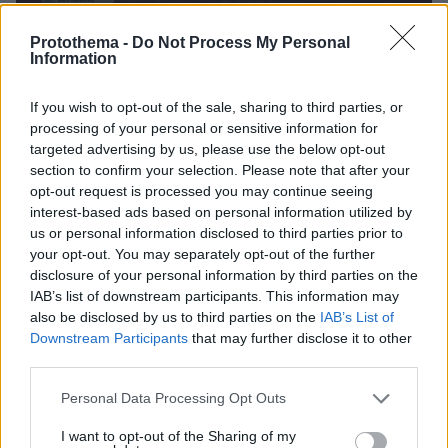
Protothema -
Do Not Process My Personal
0
Information
seconds
of
29
If you wish to opt-out of the sale, sharing to third parties, or
seconds
processing of your personal or sensitive information for
targeted advertising by us, please use the below opt-out
Οι χώρες που προκρίθηκαν στον τελικό με την
section to confirm your selection. Please note that after your
σειρά ανακοίνωσης είναι:
opt-out request is processed you may continue seeing
interest-based ads based on personal information utilized by
us or personal information disclosed to third parties prior to
1. Ελλάδα: Ακύλας– Ferto
your opt-out. You may separately opt-out of the further
disclosure of your personal information by third parties on the
IAB’s list of downstream participants. This information may
also be disclosed by us to third parties on the
IAB’s List of
Downstream Participants
that may further disclose it to other
third parties.
Please note that this website/app uses one or more Google
Personal Data Processing Opt Outs
services and may gather and store information including but
not limited to your visit or usage behaviour. You may click to
I want to opt-out of the Sharing of my