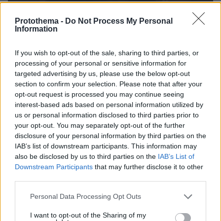
Protothema -
Do Not Process My Personal
Information
If you wish to opt-out of the sale, sharing to third parties, or
processing of your personal or sensitive information for
17.01.2024, 14:54
targeted advertising by us, please use the below opt-out
Αντιδράσεις με το νέο τραγούδι του Lil Nas ότι κοροϊδεύει
section to confirm your selection. Please note that after your
τον χριστιανισμό - Η συγγνώμη του ράπερ
opt-out request is processed you may continue seeing
interest-based ads based on personal information utilized by
us or personal information disclosed to third parties prior to
Thema Insights
your opt-out. You may separately opt-out of the further
disclosure of your personal information by third parties on the
IAB’s list of downstream participants. This information may
also be disclosed by us to third parties on the
IAB’s List of
Downstream Participants
that may further disclose it to other
third parties.
Please note that this website/app uses one or more Google
Personal Data Processing Opt Outs
services and may gather and store information including but
not limited to your visit or usage behaviour. You may click to
I want to opt-out of the Sharing of my