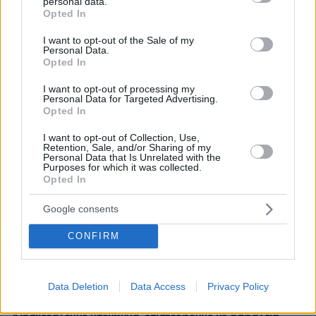
personal data.
grant or deny consent to Google and its third-party tags to
Opted In
use your data for below specified purposes in below Google
consent section.
I want to opt-out of the Sale of my
Personal Data.
Opted In
I want to opt-out of processing my
Personal Data for Targeted Advertising.
Opted In
I want to opt-out of Collection, Use,
Retention, Sale, and/or Sharing of my
Personal Data that Is Unrelated with the
Purposes for which it was collected.
30.07.2026, 09:33
Opted In
Το DEI College παρουσιάζει τη Sophia. Την πρώτη 24/7
βοηθό AI που αλλάζει τον τρόπο με τον οποίο μαθαίνουν οι
Google consents
φοιτητές
CONFIRM
03.08.2026, 10:56
Η Smart φοιτητική κατοικία στην καρδιά της Αθήνας
Data Deletion
Data Access
Privacy Policy
29.07.2026, 09:39