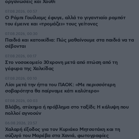
οργανώσεις και Χούθι
07.08.2026, 00:57
Ο Ρόμπι Γουίλιαμς έφυγε, αλλά το γιγαντιαίο ρομπότ
του έμεινε και «τρομάζει» τους γείτονες
07.08.2026, 00:30
Παιδιά και κατοικίδια: Πώς μαθαίνουμε στα παιδιά να τα
σέβονται
07.08.2026, 00:17
Στο νοσοκομείο 30χρονη μετά από πτώση από τη
γέφυρα της Χαλκίδας
07.08.2026, 00:10
Λίσι μετά την ήττα του ΠΑΟΚ: «Με περισσότερη
σοβαρότητα θα παίρναμε κάτι καλύτερο»
07.08.2026, 00:03
Βλάβη, ατύχημα ή πρόβλημα στο ταξίδι; Η κάλυψη που
πολλοί αγνοούν
06.08.2026, 23:57
Χαλαρή έξοδος για τον Κυριάκο Μητσοτάκη και τη
σύζυγό του Μαρέβα στα Χανιά, φωτογραφίες