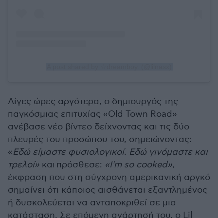
A post shared by ☆dreamboy. (@lilnasx)
Λίγες ώρες αργότερα, ο δημιουργός της
παγκόσμιας επιτυχίας «Old Town Road»
ανέβασε νέο βίντεο δείχνοντας και τις δύο
πλευρές του προσώπου του, σημειώνοντας:
«
Εδώ είμαστε φυσιολογικοί. Εδώ γινόμαστε και
τρελοί»
και πρόσθεσε:
«I'm so cooked»
,
έκφραση που στη σύγχρονη αμερικανική αργκό
σημαίνει ότι κάποιος αισθάνεται εξαντλημένος
ή δυσκολεύεται να ανταποκριθεί σε μια
κατάσταση. Σε επόμενη ανάρτησή του, ο Lil