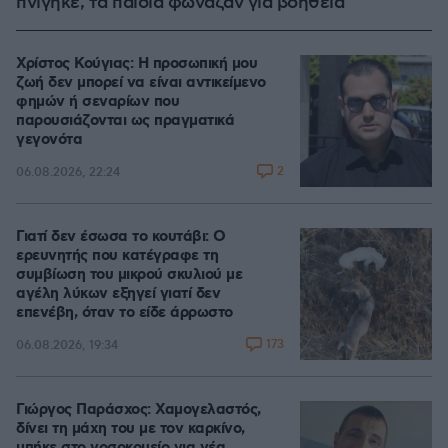
πνίγηκε, τα παιδιά φώναζαν για βοήθεια
Χρίστος Κούγιας: Η προσωπική μου
ζωή δεν μπορεί να είναι αντικείμενο
φημών ή σεναρίων που
παρουσιάζονται ως πραγματικά
γεγονότα
2
06.08.2026, 22:24
Γιατί δεν έσωσα το κουτάβι: Ο
ερευνητής που κατέγραφε τη
συμβίωση του μικρού σκυλιού με
αγέλη λύκων εξηγεί γιατί δεν
επενέβη, όταν το είδε άρρωστο
173
06.08.2026, 19:34
Γιώργος Παράσχος: Χαμογελαστός,
δίνει τη μάχη του με τον καρκίνο,