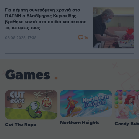
Για πέμπτη συνεχόμενη χρονιά στο
ΠΑΓΝΗ ο Βλαδίμηρος Κυριακίδης,
βρέθηκε κοντά στα παιδιά και άκουσε
τις ιστορίες τους
16
06.08.2026, 17:38
Games
Northern Heights
Candy Bub
Cut The Rope