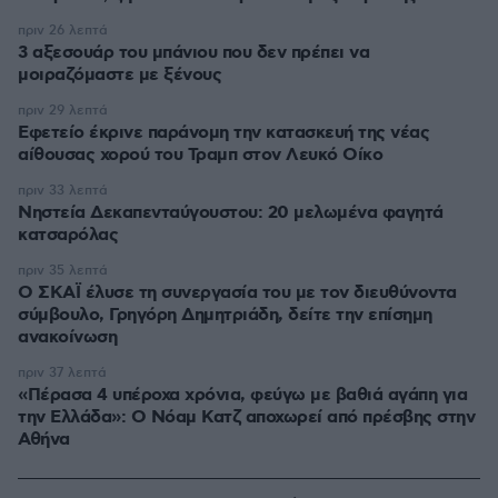
πριν 26 λεπτά
3 αξεσουάρ του μπάνιου που δεν πρέπει να
μοιραζόμαστε με ξένους
πριν 29 λεπτά
Εφετείο έκρινε παράνομη την κατασκευή της νέας
αίθουσας χορού του Τραμπ στον Λευκό Οίκο
πριν 33 λεπτά
Νηστεία Δεκαπενταύγουστου: 20 μελωμένα φαγητά
κατσαρόλας
πριν 35 λεπτά
Ο ΣΚΑΪ έλυσε τη συνεργασία του με τον διευθύνοντα
σύμβουλο, Γρηγόρη Δημητριάδη, δείτε την επίσημη
ανακοίνωση
πριν 37 λεπτά
«Πέρασα 4 υπέροχα χρόνια, φεύγω με βαθιά αγάπη για
την Ελλάδα»: Ο Νόαμ Κατζ αποχωρεί από πρέσβης στην
Αθήνα