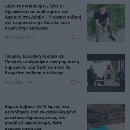
«Δεν το πιστεύουμε», λένε οι
Αμερικανοί που υιοθέτησαν τον
Αφγανό στη Λέσβο - Η αρχική εκδοχή
για το φονικό στην Κυψέλη και η
σιωπή στην απολογία
357
07.08.2026, 07:19
Τουρκία, Σαουδική Αραβία και
Πακιστάν υπέγραψαν κοινή αμυντική
συμφωνία: «Επίθεση σε έναν θα
θεωρείται επίθεση σε όλους»
199
07.08.2026, 14:10
Βόρεια Εύβοια: Οι 14 λίμνες που
γεννήθηκαν από εγκαταλελειμμένα
μεταλλεία δημιουργώντας ένα
μοναδικό οικοσύστημα, δείτε
αεροφωτογραφίες