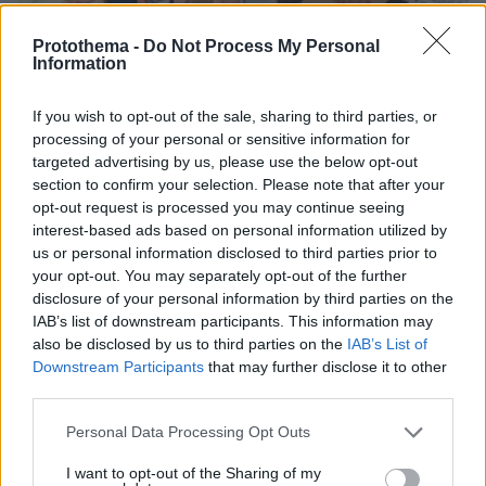
Protothema -
Do Not Process My Personal
Information
If you wish to opt-out of the sale, sharing to third parties, or
07.08.2026, 15:59
processing of your personal or sensitive information for
Είδος υπό εξαφάνιση οι υπερπολύτεκνοι στην
targeted advertising by us, please use the below opt-out
Ελλάδα που γερνάει: Τα... δύο ταψιά μεσημεριανό,
section to confirm your selection. Please note that after your
τα επιδόματα, η καθημερινότητά τους
opt-out request is processed you may continue seeing
interest-based ads based on personal information utilized by
us or personal information disclosed to third parties prior to
your opt-out. You may separately opt-out of the further
disclosure of your personal information by third parties on the
IAB’s list of downstream participants. This information may
also be disclosed by us to third parties on the
IAB’s List of
Downstream Participants
that may further disclose it to other
third parties.
Please note that this website/app uses one or more Google
Personal Data Processing Opt Outs
services and may gather and store information including but
not limited to your visit or usage behaviour. You may click to
I want to opt-out of the Sharing of my