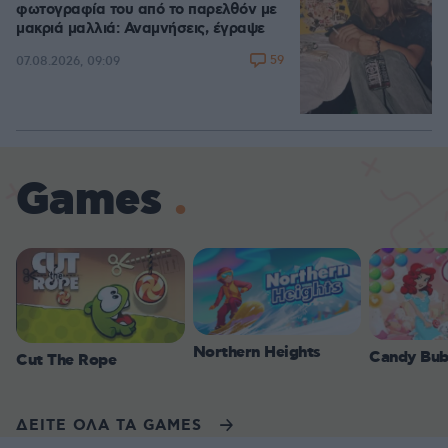
φωτογραφία του από το παρελθόν με
μακριά μαλλιά: Αναμνήσεις, έγραψε
59
07.08.2026, 09:09
Games
Northern Heights
Candy Bub
Cut The Rope
ΔΕΙΤΕ ΟΛΑ ΤΑ GAMES