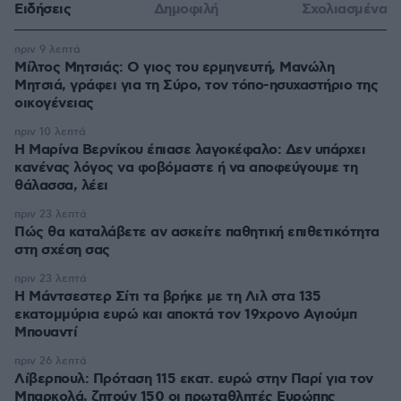
Ειδήσεις
Δημοφιλή
Σχολιασμένα
πριν 9 λεπτά
Μίλτος Μητσιάς: Ο γιος του ερμηνευτή, Μανώλη
Μητσιά, γράφει για τη Σύρο, τον τόπο-ησυχαστήριο της
οικογένειας
πριν 10 λεπτά
Η Μαρίνα Βερνίκου έπιασε λαγοκέφαλο: Δεν υπάρχει
κανένας λόγος να φοβόμαστε ή να αποφεύγουμε τη
θάλασσα, λέει
πριν 23 λεπτά
Πώς θα καταλάβετε αν ασκείτε παθητική επιθετικότητα
στη σχέση σας
πριν 23 λεπτά
Η Μάντσεστερ Σίτι τα βρήκε με τη Λιλ στα 135
εκατομμύρια ευρώ και αποκτά τον 19χρονο Αγιούμπ
Μπουαντί
πριν 26 λεπτά
Λίβερπουλ: Πρόταση 115 εκατ. ευρώ στην Παρί για τον
Μπαρκολά, ζητούν 150 οι πρωταθλητές Ευρώπης