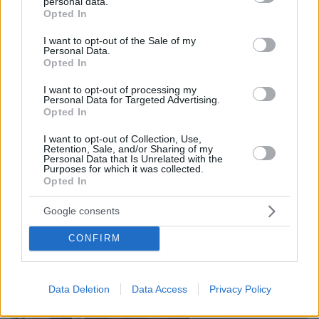
personal data.
grant or deny consent to Google and its third-party tags to
Opted In
use your data for below specified purposes in below Google
consent section.
I want to opt-out of the Sale of my
Personal Data.
Opted In
I want to opt-out of processing my
Personal Data for Targeted Advertising.
Opted In
I want to opt-out of Collection, Use,
Retention, Sale, and/or Sharing of my
07.08.2026, 14:57
Personal Data that Is Unrelated with the
Purposes for which it was collected.
«Τα έχω χάσει όλα»: Συντετριμμένος ο πατέρας
Opted In
και σύζυγος των θυμάτων στο τροχαίο στις
Σέρρες
Google consents
CONFIRM
Data Deletion
Data Access
Privacy Policy