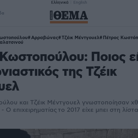
Ελληνικά
English
δα
Κωστοπούλου
Αρραβώνας
Τζέικ Μέντγουελ
Πέτρος Κωστό
αλατσινού
Κωστοπούλου: Ποιος εί
ιαστικός της Τζέικ
υελ
ύλου και Τζέικ Μέντγουελ γνωστοποίησαν χθ
- Ο επιχειρηματίας
το 2017 είχε μπει στη λίσ