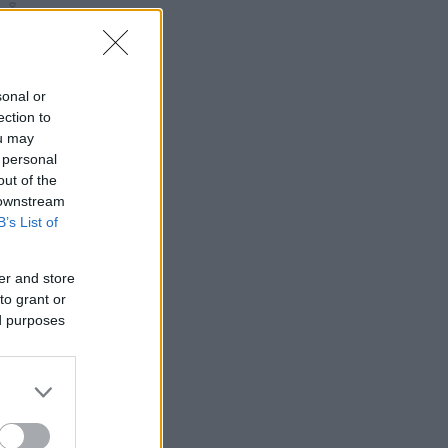
sonal or
ection to
ou may
 personal
out of the
 downstream
B’s List of
er and store
to grant or
ed purposes