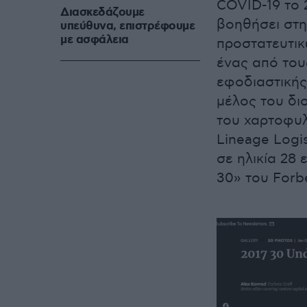
COVID-19 το 
Διασκεδάζουμε
βοηθήσει στη
υπεύθυνα, επιστρέφουμε
με ασφάλεια
προστατευτικ
ένας από του
εφοδιαστικής
μέλος του δι
του χαρτοφυλ
Lineage Logis
σε ηλικία 28
30» του Forb