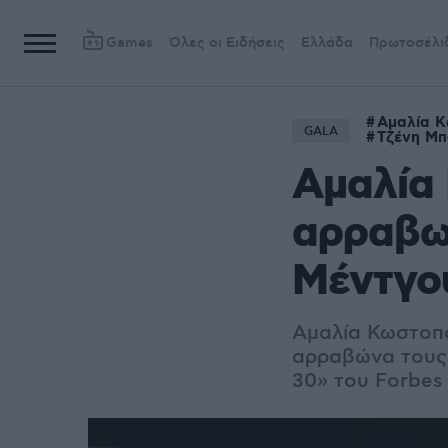
Games
Όλες οι Ειδήσεις
Ελλάδα
Πρωτοσέλι
Αμαλία 
GALA
Τζένη Μπ
Αμαλία 
αρραβων
Μέντγο
Αμαλία Κωστοπο
αρραβώνα τους 
30» του Forbes