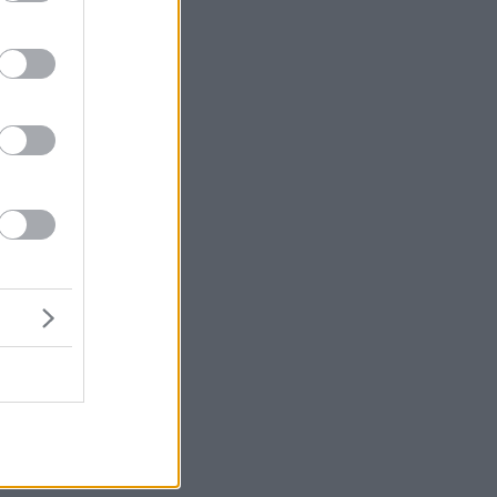
ων
ος
ιο
ση