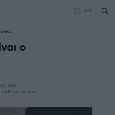
25
°C
πουλος
ναι ο
ες τον
τα «30 κάτω από