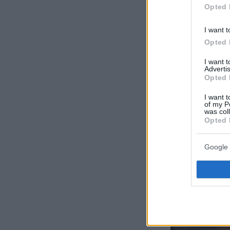
Opted 
I want t
Opted 
I want 
Advertis
Opted 
I want t
of my P
was col
Opted 
Google 