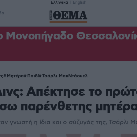
Ελληνικά
English
δα
ο Μονοπήγαδο Θεσσαλονίκη
νς
Μητέρα
Παιδί
Τσάρλι ΜακΝτάουελ
λινς: Απέκτησε το πρώτ
έσω παρένθετης μητέρ
ναν γνωστή η ίδια και ο σύζυγός της, Τσάρλι