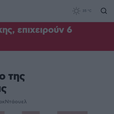
35
°C
ς, επιχειρούν 6
ο της
ας
 ΜακΝτάουελ