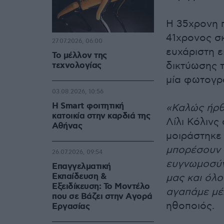
Η 35χρονη π
41χρονος σ
27.07.2026, 06:00
ευχάριστη ε
Το μέλλον της
δικτύωσης 
τεχνολογίας
μία φωτογρ
03.08.2026, 10:56
Η Smart φοιτητική
«Καλώς ήρθ
κατοικία στην καρδιά της
Λίλι Κόλινς
Αθήνας
μοιράστηκε 
μπορέσουν 
26.07.2026, 09:54
ευγνωμοσύν
Επαγγελματική
Εκπαίδευση &
μας και όλο
Εξειδίκευση: Το Mοντέλο
αγαπάμε μέχ
που σε Bάζει στην Aγορά
ηθοποιός.
Eργασίας