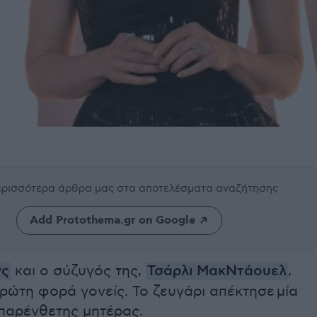
περισσότερα άρθρα μας
στα αποτελέσματα αναζήτησης
Add Protothema.gr on Google
νς
και ο σύζυγός της,
Τσάρλι ΜακΝτάουελ
,
πρώτη φορά γονείς. Το ζευγάρι απέκτησε μία
παρένθετης μητέρας.