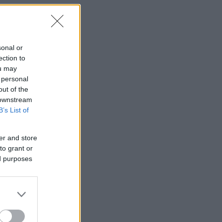
sonal or
ection to
ou may
 personal
out of the
 downstream
B’s List of
er and store
to grant or
ed purposes