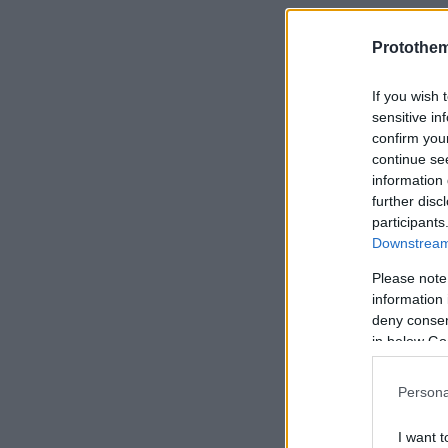
Δείτε την 
Protothe
If you wish 
sensitive in
confirm you
continue se
information 
further disc
participants
Downstream 
Please note
information 
deny consent
in below Go
Persona
I want t