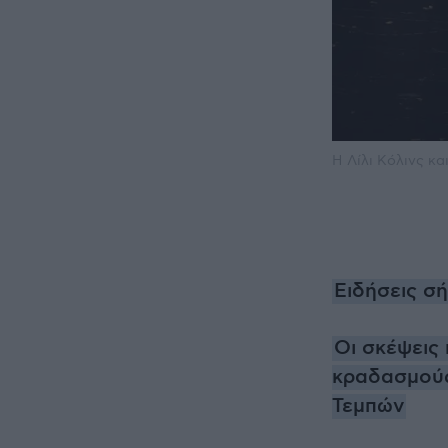
Η Λίλι Κόλινς κ
Ειδήσεις σ
Οι σκέψεις
κραδασμούς
Τεμπών