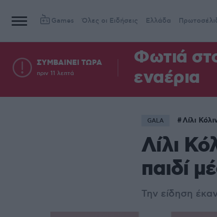
Games
Όλες οι Ειδήσεις
Ελλάδα
Πρωτοσέλι
Φωτιά στ
ΣΥΜΒΑΙΝΕΙ ΤΩΡΑ
εναέρια
πριν 11 λεπτά
Λίλι Κόλι
GALA
Λίλι Κό
παιδί μ
Την είδηση έκα