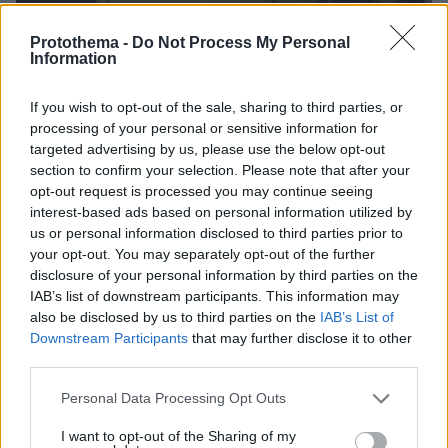
Protothema -
Do Not Process My Personal
Information
27.02.2026, 18:23
Το να μιλήσω για τη διατροφική διαταραχή ήταν μια από
If you wish to opt-out of the sale, sharing to third parties, or
τις πιο τρομακτικές εμπειρίες της ζωής μου,
processing of your personal or sensitive information for
εξομολογήθηκε η Λίλι Κόλινς
targeted advertising by us, please use the below opt-out
Αν κάθε φορά που μοιράζομαι την ιστορία μου
section to confirm your selection. Please note that after your
βοηθώ έστω και έναν άνθρωπο, τότε αξίζει απόλυτα,
opt-out request is processed you may continue seeing
επισήμανε η ηθοποιός
interest-based ads based on personal information utilized by
us or personal information disclosed to third parties prior to
your opt-out. You may separately opt-out of the further
disclosure of your personal information by third parties on the
IAB’s list of downstream participants. This information may
also be disclosed by us to third parties on the
IAB’s List of
Downstream Participants
that may further disclose it to other
third parties.
Please note that this website/app uses one or more Google
Personal Data Processing Opt Outs
services and may gather and store information including but
not limited to your visit or usage behaviour. You may click to
I want to opt-out of the Sharing of my