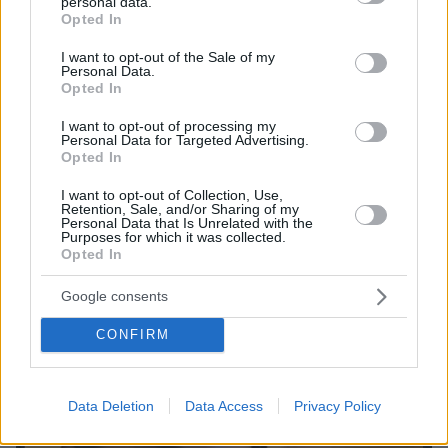
personal data.
grant or deny consent to Google and its third-party tags to
Opted In
use your data for below specified purposes in below Google
consent section.
I want to opt-out of the Sale of my
Personal Data.
Opted In
I want to opt-out of processing my
Personal Data for Targeted Advertising.
Opted In
I want to opt-out of Collection, Use,
Retention, Sale, and/or Sharing of my
Personal Data that Is Unrelated with the
Purposes for which it was collected.
06.02.2026, 20:34
Opted In
Η Λίλι Κόλινς δημοσίευσε βίντεο από την οικογενειακή
της απόδραση στη βρετανική εξοχή: Αγαπώ αυτή τη ζωή
Google consents
Η ηθοποιός μοιράστηκε όλα όσα έκανε με τον
CONFIRM
σύζυγο και την κόρη της στην εκδρομή τους
Data Deletion
Data Access
Privacy Policy