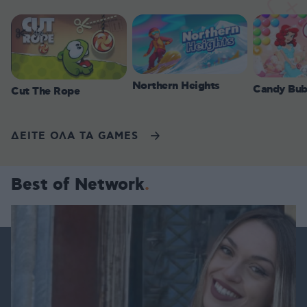
Northern Heights
Candy Bub
Cut The Rope
ΔΕΙΤΕ ΟΛΑ ΤΑ GAMES
Best of Network