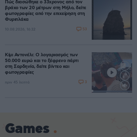
Πώς διασώθηκε ο 33χρονος από τον
βράχο των 20 μέτρων στη Μήλο, δείτε
φωτογραφίες από την επιχείρηση στη
Φυριπλάκα
53
10.08.2026, 16:32
Κίμι Αντονέλι: Ο λογαριασμός των
50.000 ευρώ και το ξέφρενο πάρτι
στη Σαρδηνία, δείτε βίντεο και
φωτογραφίες
3
πριν 45 λεπτά
Loaded
:
100.00%
Games