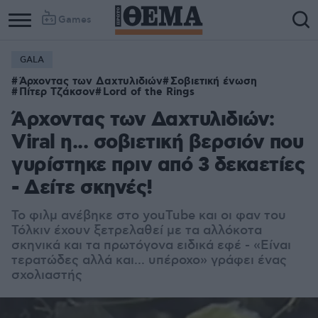
Games
GALA
Άρχοντας των Δαχτυλιδιών
Σοβιετική ένωση
Πίτερ Τζάκσον
Lord of the Rings
Άρχοντας των Δαχτυλιδιών:
Viral η... σοβιετική βερσιόν που
γυρίστηκε πριν από 3 δεκαετίες
- Δείτε σκηνές!
Το φιλμ ανέβηκε στο youTube και οι φαν του
Τόλκιν έχουν ξετρελαθεί με τα αλλόκοτα
σκηνικά και τα πρωτόγονα ειδικά εφέ - «Είναι
τερατώδες αλλά και... υπέροχο» γράφει ένας
σχολιαστής