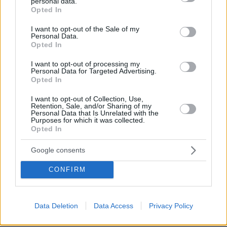
personal data.
grant or deny consent to Google and its third-party tags to
Από μαθητής, φοιτητής σε άλλη πόλη!
Opted In
use your data for below specified purposes in below Google
consent section.
I want to opt-out of the Sale of my
05.08.2026, 08:38
Personal Data.
H Kaizen Gaming στο Παγκόσμιο Kύπελλο: Μία
Opted In
διοργάνωση, δώδεκα πόλεις, χιλιάδες κοινές στιγμές
I want to opt-out of processing my
Personal Data for Targeted Advertising.
04.08.2026, 11:20
Opted In
Πώς μια απλή ιδέα εξελίχθηκε σε κορυφαίο θεσμό
ρομποτικής στην Ελλάδα
I want to opt-out of Collection, Use,
Retention, Sale, and/or Sharing of my
Personal Data that Is Unrelated with the
Purposes for which it was collected.
Opted In
ΡΟΗ ΕΙΔΗΣΕΩΝ
Google consents
Ειδήσεις
Δημοφιλή
Σχολιασμένα
CONFIRM
πριν 3 λεπτά
Πετρέλαιο: Εκτίναξη 5% στις τιμές μετά την κόντρα
ΗΠΑ–Ιράν για το Ορμούζ, στα $87,72 το Brent
Data Deletion
Data Access
Privacy Policy
πριν 4 λεπτά