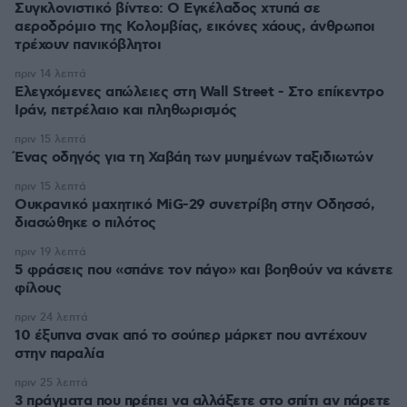
Συγκλονιστικό βίντεο: Ο Εγκέλαδος χτυπά σε
αεροδρόμιο της Κολομβίας, εικόνες χάους, άνθρωποι
τρέχουν πανικόβλητοι
πριν 14 λεπτά
Ελεγχόμενες απώλειες στη Wall Street - Στο επίκεντρο
Ιράν, πετρέλαιο και πληθωρισμός
πριν 15 λεπτά
Ένας οδηγός για τη Χαβάη των μυημένων ταξιδιωτών
πριν 15 λεπτά
Oυκρανικό μαχητικό MiG-29 συνετρίβη στην Οδησσό,
διασώθηκε ο πιλότος
πριν 19 λεπτά
5 φράσεις που «σπάνε τον πάγο» και βοηθούν να κάνετε
φίλους
πριν 24 λεπτά
10 έξυπνα σνακ από το σούπερ μάρκετ που αντέχουν
στην παραλία
πριν 25 λεπτά
3 πράγματα που πρέπει να αλλάξετε στο σπίτι αν πάρετε