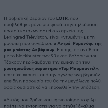
LOTR
Η σοβιετική βερσιόν του
, που
προβλήθηκε μόνο μια φορά στην τηλεόραση
προτού καταχωνιαστεί στο αρχείο της
Leningrad Televiston, είναι «ντυμένη» με τη
ο Αντρέι Ρομανόφ, της
μουσική που συνέθεσε
ροκ μπάντας Ακβάριουμ
. Επίσης, σε αντίθεση
με το blockbuster των 93 εκατ. δολαρίων του
του
Τζάκσον περιλαμβάνει την εμφάνιση
μυστηριώδους χαρακτήρα «Τομ Μπόμπαντιλ»
,
που είχε «κοπεί» από την αγγλόφωνη βερσιόν
επειδή η παρουσία του θα την μεγάλωνε πολύ,
χωρίς ουσιαστικά να «προωθεί» την υπόθεση.
«Αυτός που βρήκε και ψηφιοποίησε το φιλμ
πρέπει να εντοπιστεί για να στηθεί άγαλμα