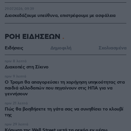
29.07.2026, 09:39
Διασκεδάζουμε υπεύθυνα, επιστρέφουμε με ασφάλεια
ΡΟΗ ΕΙΔΗΣΕΩΝ
Ειδήσεις
Δημοφιλή
Σχολιασμένα
πριν 8 λεπτά
Διακοπές στη Σίκινο
πριν 9 λεπτά
Ο Τραμπ θα απαγορεύσει τη χορήγηση υπηκοότητας στα
παιδιά αλλοδαπών που πηγαίνουν στις ΗΠΑ για να
γεννήσουν
πριν 21 λεπτά
Πώς θα βοηθήσετε τη γάτα σας να συνηθίσει το κλουβί
της
πριν 29 λεπτά
Κόπωση της Wall Street μετά τα ρεκόρ εν μέσω