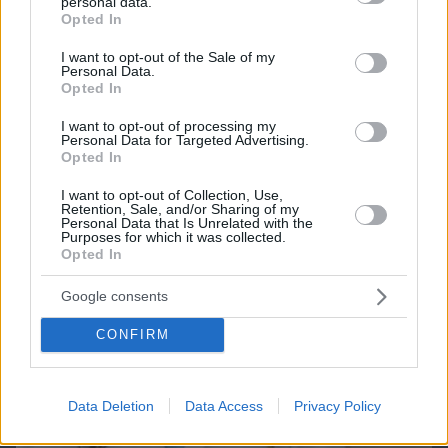
personal data.
grant or deny consent to Google and its third-party tags to
Opted In
use your data for below specified purposes in below Google
ΔΕΙΤΕ ΟΛΑ ΤΑ GAMES
consent section.
I want to opt-out of the Sale of my
Personal Data.
Best of Network
Opted In
I want to opt-out of processing my
Personal Data for Targeted Advertising.
Opted In
I want to opt-out of Collection, Use,
Retention, Sale, and/or Sharing of my
Personal Data that Is Unrelated with the
Purposes for which it was collected.
Opted In
Google consents
CONFIRM
Data Deletion
Data Access
Privacy Policy