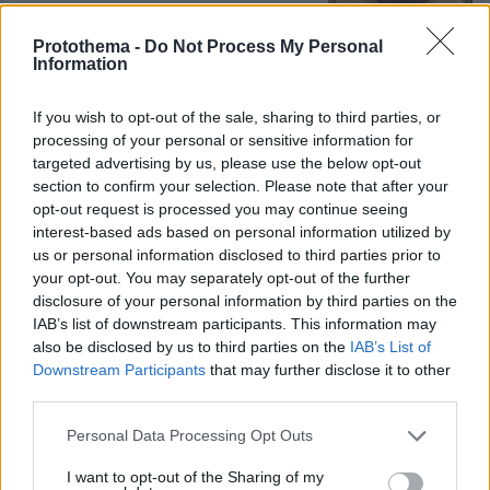
Protothema -
Do Not Process My Personal
Information
Η αποκαλυπτική κατάθεση της
συζύγου του Αφγανού: Πώς
γνωρίσαμε τη Λίσα, γιατί υποψιάστηκα
If you wish to opt-out of the sale, sharing to third parties, or
ότι ήταν το πτώμα στη βαλίτσα
processing of your personal or sensitive information for
targeted advertising by us, please use the below opt-out
286
06.08.2026, 12:32
section to confirm your selection. Please note that after your
opt-out request is processed you may continue seeing
interest-based ads based on personal information utilized by
us or personal information disclosed to third parties prior to
Games
your opt-out. You may separately opt-out of the further
disclosure of your personal information by third parties on the
IAB’s list of downstream participants. This information may
also be disclosed by us to third parties on the
IAB’s List of
Downstream Participants
that may further disclose it to other
third parties.
Please note that this website/app uses one or more Google
Personal Data Processing Opt Outs
services and may gather and store information including but
Northern Heights
Candy Bub
Cut The Rope
not limited to your visit or usage behaviour. You may click to
I want to opt-out of the Sharing of my