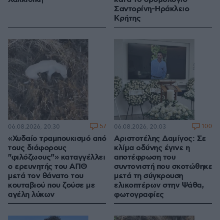
Σαντορίνη-Ηράκλειο
Κρήτης
57
100
06.08.2026, 20:30
06.08.2026, 20:03
«Χυδαίο τραμπουκισμό από
Αριστοτέλης Δαμίγος: Σε
τους διάφορους
κλίμα οδύνης έγινε η
"φιλόζωους"» καταγγέλλει
αποτέφρωση του
ο ερευνητής του ΑΠΘ
συντονιστή που σκοτώθηκε
μετά τον θάνατο του
μετά τη σύγκρουση
κουταβιού που ζούσε με
ελικοπτέρων στην Ψάθα,
αγέλη λύκων
φωτογραφίες