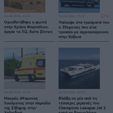
06.08.2026, 21:06
10
06.08.2026, 21:00
Οριοθετήθηκε η φωτιά
Υπέκυψε στα τραύματά του
στην Κρήνη Φαρσάλων,
ο 35χρονος που είχε
ήχησε το 112, δείτε βίντεο
τροχαίο με αγριογούρουνο
στην Εύβοια
06.08.2026, 20:39
06.08.2026, 20:37
Νεκρός 69χρονος
Βλάβη σε μία από τις
λουόμενος στην παραλία
τέσσερις μηχανές του
της Σίβηρης στην
Champions Leaugue Jet 2
Χαλκιδική
κατά το δρομολόγιο