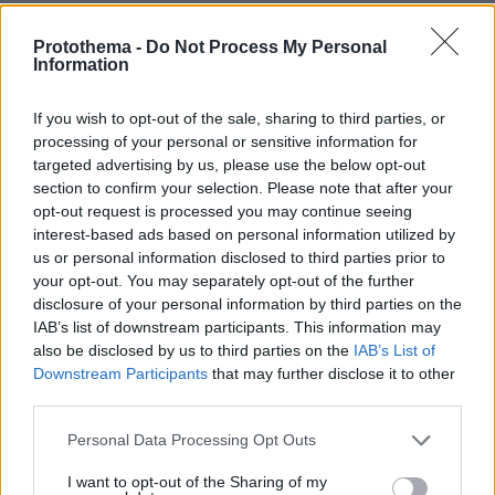
πριν 20 λεπτά
Τα σοβαρά λάθη που κάνουμε και επηρεάζεται η υγεία
Protothema -
Do Not Process My Personal
του σκύλου μας
Information
πριν 25 λεπτά
Ο Τομ Χόλαντ δάκρυσε όταν είδε τη Ζεντάγια στον
If you wish to opt-out of the sale, sharing to third parties, or
«μυστικό» γάμο τους στην Αγγλία
processing of your personal or sensitive information for
targeted advertising by us, please use the below opt-out
πριν 29 λεπτά
section to confirm your selection. Please note that after your
«Μπαϊράκι» του Νετανιάχου, απορρίπτει το ειρηνευτικό
opt-out request is processed you may continue seeing
σχέδιο του Τραμπ για τη Γάζα: Δεν αποσύρουμε τον
interest-based ads based on personal information utilized by
στρατό μέχρι να αφοπλιστεί εντελώς η Χαμάς
us or personal information disclosed to third parties prior to
πριν 34 λεπτά
your opt-out. You may separately opt-out of the further
Φωτιά στο Κορωπί, 112 στους κατοίκους για ετοιμότητα:
disclosure of your personal information by third parties on the
Επιχειρούν ισχυρές επίγειες δυνάμεις και έξι εναέρια,
IAB’s list of downstream participants. This information may
βίντεο
also be disclosed by us to third parties on the
IAB’s List of
Downstream Participants
that may further disclose it to other
πριν 37 λεπτά
Διακοπές στο Ηράκλειο: Εξερευνώντας την πόλη και τα
third parties.
χωριά του
Please note that this website/app uses one or more Google
Personal Data Processing Opt Outs
πριν 39 λεπτά
services and may gather and store information including but
Απαγόρευση κυκλοφορίας σε δασικές περιοχές της
not limited to your visit or usage behaviour. You may click to
I want to opt-out of the Sharing of my