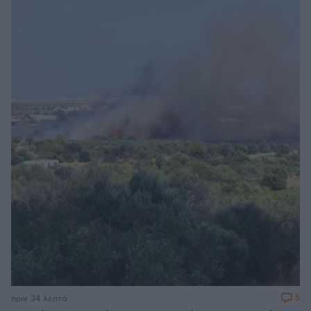
5
πριν 34 λεπτά