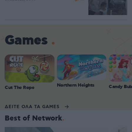
Games
Northern Heights
Candy Bub
Cut The Rope
ΔΕΙΤΕ ΟΛΑ ΤΑ GAMES
Best of Network