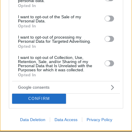
Χαλκιδικής λόγω υψηλού κινδύνου εκδήλωσης
personal data.
grant or deny consent to Google and its third-party tags to
Opted In
πυρκαγιάς
use your data for below specified purposes in below Google
consent section.
πριν 45 λεπτά
I want to opt-out of the Sale of my
Personal Data.
Τα σνακ που προστατεύουν την καρδιά – 30 γρ. την
Opted In
ημέρα αρκούν
I want to opt-out of processing my
ΠΑΥΛΟΣ ΜΑΡΙΝΑΚΗΣ
Personal Data for Targeted Advertising.
πριν μία ώρα
Opted In
Το δημογραφικό δεν μπορεί να περιμένει
I want to opt-out of Collection, Use,
πριν μία ώρα
Retention, Sale, and/or Sharing of my
Κρεμμύδια για στιφάδο. Έτσι το ξεφλούδισμά τους
Personal Data that Is Unrelated with the
Purposes for which it was collected.
γίνεται παιχνιδάκι
Opted In
πριν μία ώρα
Τελικά πρέπει να περιμένουμε να χωνέψουμε για να
Google consents
κολυμπήσουμε;
CONFIRM
ΔΕΙΤΕ ΟΛΕΣ ΤΙΣ ΕΙΔΗΣΕΙΣ
Data Deletion
Data Access
Privacy Policy