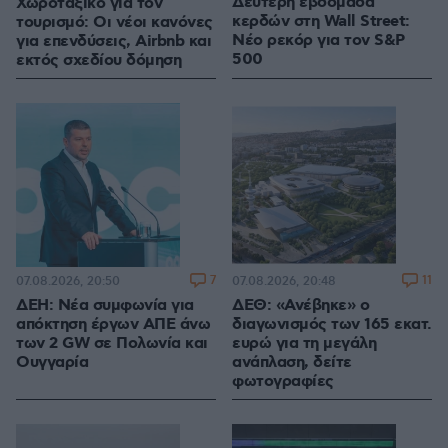
Δεύτερη εβδομάδα
Χωροταξικό για τον
κερδών στη Wall Street:
τουρισμό: Οι νέοι κανόνες
Νέο ρεκόρ για τον S&P
για επενδύσεις, Airbnb και
500
εκτός σχεδίου δόμηση
7
11
07.08.2026, 20:50
07.08.2026, 20:48
ΔΕΗ: Νέα συμφωνία για
ΔΕΘ: «Ανέβηκε» ο
απόκτηση έργων ΑΠΕ άνω
διαγωνισμός των 165 εκατ.
των 2 GW σε Πολωνία και
ευρώ για τη μεγάλη
Ουγγαρία
ανάπλαση, δείτε
φωτογραφίες