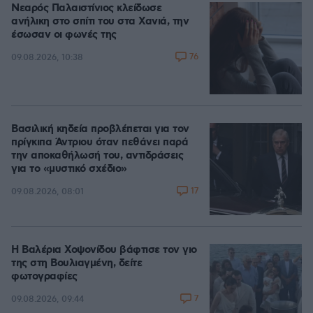
Νεαρός Παλαιστίνιος κλείδωσε
ανήλικη στο σπίτι του στα Χανιά, την
έσωσαν οι φωνές της
76
09.08.2026, 10:38
Βασιλική κηδεία προβλέπεται για τον
πρίγκιπα Άντριου όταν πεθάνει παρά
την αποκαθήλωσή του, αντιδράσεις
για το «μυστικό σχέδιο»
17
09.08.2026, 08:01
Η Βαλέρια Χοψονίδου βάφτισε τον γιο
της στη Βουλιαγμένη, δείτε
φωτογραφίες
7
09.08.2026, 09:44