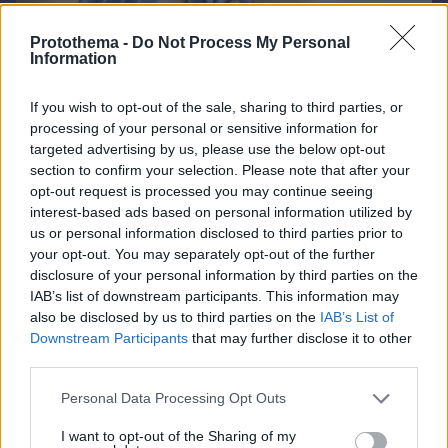
Protothema -
Do Not Process My Personal
Information
If you wish to opt-out of the sale, sharing to third parties, or
processing of your personal or sensitive information for
targeted advertising by us, please use the below opt-out
section to confirm your selection. Please note that after your
09.08.2026, 09:31
opt-out request is processed you may continue seeing
Ανεύρυσμα: Απλό τεστ του αντίχειρα προμηνύει
interest-based ads based on personal information utilized by
τον αυξημένο κίνδυνο – Γίνεται σε 1 λεπτό
us or personal information disclosed to third parties prior to
your opt-out. You may separately opt-out of the further
disclosure of your personal information by third parties on the
IAB’s list of downstream participants. This information may
also be disclosed by us to third parties on the
IAB’s List of
Downstream Participants
that may further disclose it to other
third parties.
Please note that this website/app uses one or more Google
Personal Data Processing Opt Outs
services and may gather and store information including but
not limited to your visit or usage behaviour. You may click to
I want to opt-out of the Sharing of my