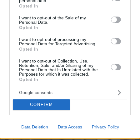
personal data.
grant or deny consent to Google and its third-party tags to
Opted In
use your data for below specified purposes in below Google
consent section.
I want to opt-out of the Sale of my
Personal Data.
Opted In
I want to opt-out of processing my
Personal Data for Targeted Advertising.
Opted In
I want to opt-out of Collection, Use,
Retention, Sale, and/or Sharing of my
Personal Data that Is Unrelated with the
Purposes for which it was collected.
Opted In
09.08.2026, 07:29
Το νέο... καλοκαιρινό κόλπο που κάνουν οι
Google consents
κλέφτες αυτοκινήτων στην Ελλάδα
CONFIRM
Data Deletion
Data Access
Privacy Policy