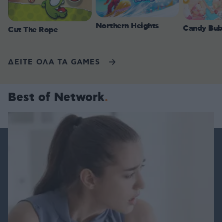
Northern Heights
Candy Bub
Cut The Rope
ΔΕΙΤΕ ΟΛΑ ΤΑ GAMES
Best of Network