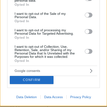
personal data.
grant or deny consent to Google and its third-party tags to
Opted In
πριν 9 λεπτά
use your data for below specified purposes in below Google
Απώλεια κολλαγόνου: Τα πέντε πρώιμα σημάδια που θα
consent section.
I want to opt-out of the Sale of my
παρατηρήσετε στην επιδερμίδα σας
Personal Data.
Opted In
πριν 9 λεπτά
Φάβα: Πώς να τη μαγειρέψετε νόστιμη και βελούδινη –
I want to opt-out of processing my
Ο πλήρης οδηγός
Personal Data for Targeted Advertising.
Opted In
πριν 19 λεπτά
10 στάσεις στην ακτογραμμή της Πελοποννήσου για τις
I want to opt-out of Collection, Use,
βουτιές του καλοκαιριού
Retention, Sale, and/or Sharing of my
Personal Data that Is Unrelated with the
πριν 22 λεπτά
Purposes for which it was collected.
Πέθανε κτηνοτρόφος στη Λέσβο μετά τη θανάτωση του
Opted In
κοπαδιού του λόγω αφθώδους πυρετού
Google consents
πριν 23 λεπτά
Η Νικόλ Κίντμαν ανέβασε φωτογραφίες από τα
CONFIRM
παρασκήνια του «Practical Magic 2» λίγο πριν από την
πολυαναμενόμενη πρεμιέρα
πριν 27 λεπτά
Data Deletion
Data Access
Privacy Policy
75χρονος βρέθηκε νεκρός δίπλα σε κάδους
απορριμμάτων στο Λουτράκι