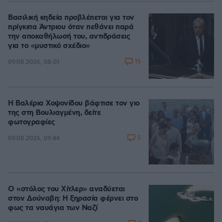
Βασιλική κηδεία προβλέπεται για τον
πρίγκιπα Άντριου όταν πεθάνει παρά
την αποκαθήλωσή του, αντιδράσεις
για το «μυστικό σχέδιο»
15
09.08.2026, 08:01
Η Βαλέρια Χοψονίδου βάφτισε τον γιο
της στη Βουλιαγμένη, δείτε
φωτογραφίες
5
09.08.2026, 09:44
Ο «στόλος του Χίτλερ» αναδύεται
στον Δούναβη: Η ξηρασία φέρνει στο
φως τα ναυάγια των Ναζί