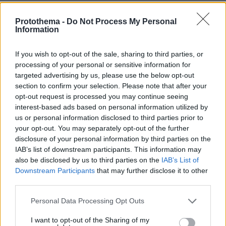
Ειδήσεις
Δείτε όλες τις τελευταίες
από την Ελλάδα
Protothema -
Do Not Process My Personal
και τον Κόσμο, τη στιγμή που συμβαίνουν, στο
Information
Protothema.gr
If you wish to opt-out of the sale, sharing to third parties, or
processing of your personal or sensitive information for
targeted advertising by us, please use the below opt-out
ΡΟΗ ΕΙΔΗΣΕΩΝ
section to confirm your selection. Please note that after your
opt-out request is processed you may continue seeing
Ειδήσεις
Δημοφιλή
Σχολιασμένα
interest-based ads based on personal information utilized by
us or personal information disclosed to third parties prior to
πριν 6 λεπτά
your opt-out. You may separately opt-out of the further
Η Ισπανία έλεγξε περίπου 200 αφίξεις ταξιδιωτών από
disclosure of your personal information by third parties on the
την Ιταλία εν μέσω της διαμάχης για τη Σένγκεν
IAB’s list of downstream participants. This information may
also be disclosed by us to third parties on the
IAB’s List of
πριν 8 λεπτά
Downstream Participants
that may further disclose it to other
Το αγαπημένο τρόφιμο που περιέχει 45 φορές
third parties.
περισσότερα μικροπλαστικά από ένα πλαστικό μπουκάλι
Please note that this website/app uses one or more Google
πριν 9 λεπτά
Personal Data Processing Opt Outs
Falcon 9 «καρφώθηκε» στη Σελήνη με 8.700 χλμ./ώρα,
services and may gather and store information including but
το απρόσμενο «δώρο» στους επιστήμονες
not limited to your visit or usage behaviour. You may click to
I want to opt-out of the Sharing of my