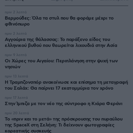
πριν 2 λεπτά
Βερμούδες: Όλα τα στυλ που θα φοράμε μέχρι το
φθινόπωρο
πριν 2 λεπτά
Αγγούρια της θάλασσας: Το παράξενο είδος του
ελληνικού βυθού που θεωρείται λιχουδιά στην Ασία
πριν 9 λεπτά
Οι Xώρες του Αιγαίου: Περιπλάνηση στην ψυχή των
νησιών
πριν 13 λεπτά
Η Τραμπζονσπόρ ανακοίνωσε και επίσημα τη μεταγραφή
του Σαλάχ: Θα παίρνει 17 εκατομμύρια τον χρόνο
πριν 17 λεπτά
Στην Ίμπιζα με τον νέο της σύντροφο η Κιάρα Φεράνι
πριν 20 λεπτά
Το «πριν και το μετά» της πρόσκρουσης του πυραύλου
της SpaceX στη Σελήνη: Τι δείχνουν φωτογραφίες
κορεατικής συσκευής