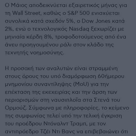
Ο Μάιος αποδεικνύεται εξαιρετικός μήνας για
τη Wall Street, καθώς ο S&P 500 ενισχύεται
συνολικά κατά σχεδόν 5%, ο Dow Jones κατά
2%, ενώ ο τεχνολογικός Nasdaq ξεχωρίζει με
μηνιαία κέρδη 8%, τροφοδοτούμενος από ένα
άνευ προηγουμένου ράλι στον κλάδο της
τεχνητής νοημοσύνης.
Η προσοχή των αναλυτών είναι στραμμένη
στους όρους του υπό διαμόρφωση 60ήμερου
μνημονίου συναντίληψης (MoU) για την
επέκταση της εκεχειρίας και την άρση των
περιορισμών στη ναυσιπλοΐα στα Στενά του
Ορμούζ. Σύμφωνα με πληροφορίες, το κείμενο
της συμφωνίας τελεί υπό την τελική έγκριση
του προέδρου Ντόναλντ Τραμπ, με τον
αντιπρόεδρο Τζέι Ντι Βανς να επιβεβαιώνει ότι