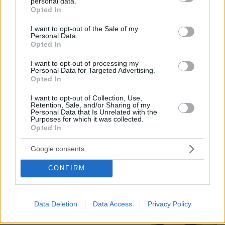
personal data.
grant or deny consent to Google and its third-party tags to
Opted In
use your data for below specified purposes in below Google
consent section.
I want to opt-out of the Sale of my
«Τα παιδιά έχουν μια μικρή ίωση»: Το
Personal Data.
τελευταίο μήνυμα της μητέρας στον
Opted In
πρώην σύζυγό της πριν δολοφονήσει
τα τέσσερα παιδιά τους
I want to opt-out of processing my
Personal Data for Targeted Advertising.
69
06.08.2026, 04:44
Opted In
I want to opt-out of Collection, Use,
Retention, Sale, and/or Sharing of my
Personal Data that Is Unrelated with the
Με κλαρίνα και μοιρολόγια το
Purposes for which it was collected.
τελευταίο αντίο στον Λάκη Χαλκιά στο
Opted In
A' Νεκροταφείο, συντετριμμένη η
οικογένειά του
Google consents
11
06.08.2026, 13:10
CONFIRM
Το εξωτικό φρούτο που καλλιεργείται
Data Deletion
Data Access
Privacy Policy
μόνο σε ένα ελληνικό νησί