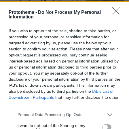
ομορφιά από την Αιθιοπία έγινε viral,
δείτε την εντυπωσιακή μεταμόρφωσή
Protothema -
Do Not Process My Personal
της από μακιγιέρ
Information
192
06.08.2026, 09:18
If you wish to opt-out of the sale, sharing to third parties, or
processing of your personal or sensitive information for
targeted advertising by us, please use the below opt-out
Καρχαρίες τίγρεις, οι «σκουπιδοφάγοι»
section to confirm your selection. Please note that after your
του ωκεανού: Τρώνε από αχινούς
opt-out request is processed you may continue seeing
μέχρι γάτες και προφυλακτικά,
interest-based ads based on personal information utilized by
αψηφούν ακόμη και τους τυφώνες
us or personal information disclosed to third parties prior to
13
06.08.2026, 14:45
your opt-out. You may separately opt-out of the further
disclosure of your personal information by third parties on the
IAB’s list of downstream participants. This information may
also be disclosed by us to third parties on the
IAB’s List of
Πήγαν να κλέψουν καλώδια στον Άγιο
Downstream Participants
that may further disclose it to other
Στέφανο, ο ένας έπαθε
third parties.
ηλεκτροπληξία και έπεσε από ύψος, οι
δύο συνεργοί του τον παράτησαν
Please note that this website/app uses one or more Google
Personal Data Processing Opt Outs
νεκρό σε αυτοκίνητο
services and may gather and store information including but
not limited to your visit or usage behaviour. You may click to
I want to opt-out of the Sharing of my
143
06.08.2026, 12:10