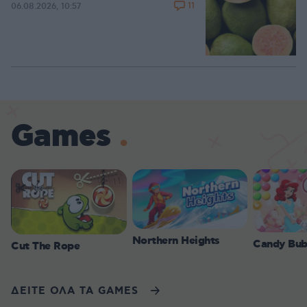
11
06.08.2026, 10:57
Games
Northern Heights
Candy Bub
Cut The Rope
ΔΕΙΤΕ ΟΛΑ ΤΑ GAMES