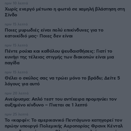
πριν 10 λεπτά
Χωρίς ενεργό μέτωπο η φωτιά σε χαμηλή βλάστηση στη
Σίνδο
πριν 15 λεπτά
Ποιες μυρωδιές είναι πολύ επικίνδυνες για το
κατοικίδιό μας- Ποιες δεν είναι
πριν 15 λεπτά
Πέντε ρούχα και καθόλου ψευδαισθήσεις: Γιατί το
κυνήγι της τέλειας στιγμής των διακοπών είναι μια
παγίδα
πριν 15 λεπτά
Θέλει ο σκύλος σας να τρώει μόνο το βράδυ; Δείτε 5
λόγους για αυτό
πριν 20 λεπτά
Ανεύρυσμα: Απλό τεστ του αντίχειρα προμηνύει τον
αυξημένο κίνδυνο – Γίνεται σε 1 λεπτό
πριν 25 λεπτά
Το «καρφί»: Το αμερικανικό Πεντάγωνο κατηγορεί τον
πρώην υπουργό Πολεμικής Αεροπορίας Φρανκ Κένταλ