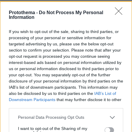
Συνετρίβη πυροσβεστικό ελικόπτερο
Protothema -
Do Not Process My Personal
ενώ επιχειρούσε σε μεγάλη δασική
Information
πυρκαγιά στη Γιούτα
If you wish to opt-out of the sale, sharing to third parties, or
08.08.2026, 09:34
processing of your personal or sensitive information for
targeted advertising by us, please use the below opt-out
section to confirm your selection. Please note that after your
opt-out request is processed you may continue seeing
Προήχθη σε Αστυνόμο Α' η
interest-based ads based on personal information utilized by
Κωνσταντία Δημογλίδου
us or personal information disclosed to third parties prior to
your opt-out. You may separately opt-out of the further
18
08.08.2026, 14:57
disclosure of your personal information by third parties on the
IAB’s list of downstream participants. This information may
also be disclosed by us to third parties on the
IAB’s List of
Downstream Participants
that may further disclose it to other
third parties.
Θρήνος για τον Μέσι: Πέθανε στα 68
Please note that this website/app uses one or more Google
Personal Data Processing Opt Outs
του χρόνια ο πατέρας του, Χόρχε -
services and may gather and store information including but
Υπήρξε ο μέντορας και ατζέντης του
not limited to your visit or usage behaviour. You may click to
I want to opt-out of the Sharing of my
μέχρι την τελευταία στιγμή