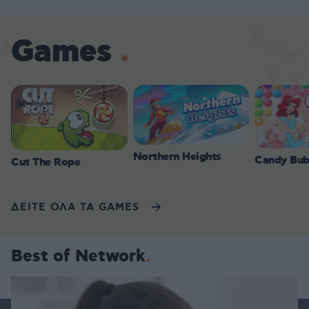
Games
Northern Heights
Candy Bub
Cut The Rope
ΔΕΙΤΕ ΟΛΑ ΤΑ GAMES
Best of Network