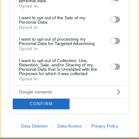
personal data.
grant or deny consent to Google and its third-party tags to
Opted In
2
πριν 40 λεπτά
use your data for below specified purposes in below Google
consent section.
I want to opt-out of the Sale of my
Personal Data.
Opted In
Βίντεο: Μεθυσμένη σκότωσε νύφη
I want to opt-out of processing my
λίγες ώρες μετά τον γάμο της και στο
Personal Data for Targeted Advertising.
τμήμα ζητούσε κλαίγοντας τον πατέρα
Opted In
της
I want to opt-out of Collection, Use,
112
08.08.2026, 09:25
Retention, Sale, and/or Sharing of my
Personal Data that Is Unrelated with the
Purposes for which it was collected.
Opted In
Καρέ-καρέ η ανάλυση του τροχαίου
Google consents
στις Σέρρες με νεκρούς μητέρα και
γιο: Τι λέει πραγματογνώμονας στο
CONFIRM
protothema
197
08.08.2026, 08:36
Data Deletion
Data Access
Privacy Policy