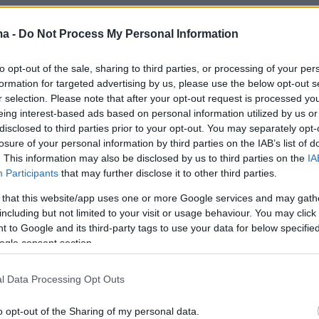
ma -
Do Not Process My Personal Information
to opt-out of the sale, sharing to third parties, or processing of your per
formation for targeted advertising by us, please use the below opt-out s
r selection. Please note that after your opt-out request is processed y
eing interest-based ads based on personal information utilized by us or
disclosed to third parties prior to your opt-out. You may separately opt-
losure of your personal information by third parties on the IAB’s list of
. This information may also be disclosed by us to third parties on the
IA
Participants
that may further disclose it to other third parties.
 that this website/app uses one or more Google services and may gath
including but not limited to your visit or usage behaviour. You may click 
 to Google and its third-party tags to use your data for below specifi
ogle consent section.
l Data Processing Opt Outs
tch
live streaming video
from
channel9gr
at livestream.com
o opt-out of the Sharing of my personal data.