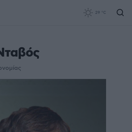
29
°C
 Νταβός
ονομίας