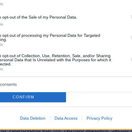
In
o opt-out of the Sale of my Personal Data.
In
to opt-out of processing my Personal Data for Targeted
ing.
In
 μετάσχουν ο πρόεδρος και συνιδρυτής της
o opt-out of Collection, Use, Retention, Sale, and/or Sharing
ersonal Data that Is Unrelated with the Purposes for which it
earch in Motion (ευρύτερα γνωστή για τα
lected.
In
kberry) κύριος Jim Balsillie, ο Bill Gates, αλλά
uke, Διευθύνων Σύμβουλος της μεγαλύτερης
consents
αστημάτων λιανικής πώλησης στον πλανήτη, τ
 Wal-Mart Stores.
CONFIRM
πέζι θα βρεθούν οι πρόεδροι του Μεξικού Felip
Data Deletion
Data Access
Privacy Policy
 Φινλανδίας Tarja Halonen, της Ινδονησίας
ng Yudhoyono και της Νοτίου Αφρικής Jacob 