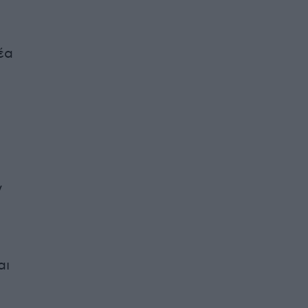
έα
y
αι