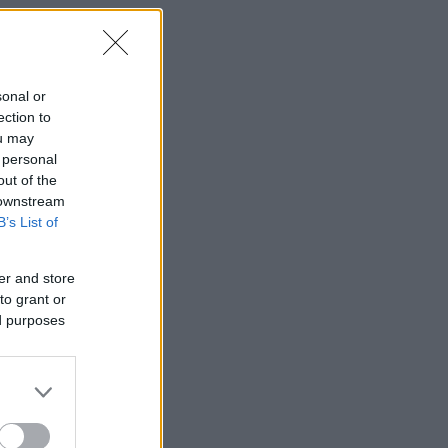
sonal or
ection to
ou may
 personal
out of the
 downstream
B’s List of
er and store
to grant or
ed purposes