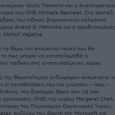
ονομικών Giulio Tremonti και η Αναπληρώτρια
ντρια του ΟΗΕ Michelle Bachelet. Στο τραπέζι
όεδρος του ινδικού βιομηχανικού κολοσσού
κύριος Anand G. Mahindra και ο πρωθυπουργό
Abhisit Vejjajiva.
ναι το θέμα του επόμενου πάνελ που θα
 το πως μπορεί να καταπολεμηθεί η
των παιδιών στις αναπτυσσόμενες χώρες.
 της θεματολογίας ενδιαφέρον αναμένεται ν
 οι τοποθετήσεις του πιο γνωστού – ίσως –
λλιτέχνη, του διάσημου Bono των U2 (και
ς οργάνωσης ONE) της κυρίας Margaret Chan,
θύντριας του Παγκόσμιου Οργανισμού Υγείας,
ates, συζύγου του ιδρυτή της Microsoft και