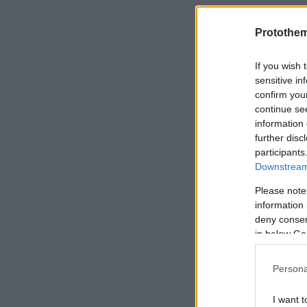
Protothe
If you wish 
sensitive in
confirm you
continue se
information 
further disc
participants
Downstream 
Please note
information 
deny consent
in below Go
Persona
Wa
I want t