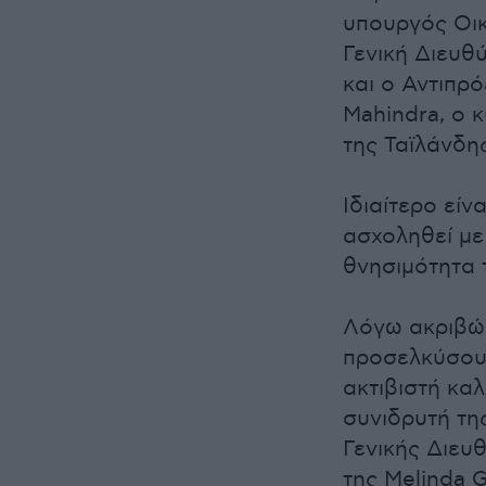
υπουργός Οικ
Γενική Διευθύ
και ο Αντιπρ
Mahindra, ο 
της Ταϊλάνδης 
Ιδιαίτερο εί
ασχοληθεί με
θνησιμότητα 
Λόγω ακριβώς
προσελκύσουν
ακτιβιστή κα
συνιδρυτή τη
Γενικής Διευ
της Melinda G