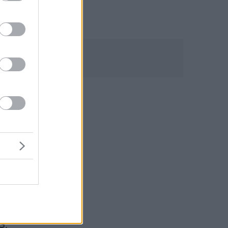
ης
e
G.