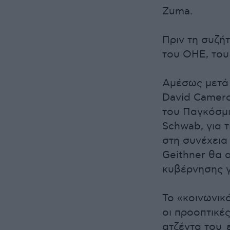
Zuma.
Πριν τη συζή
του ΟΗΕ, του
Αμέσως μετά 
David Camero
του Παγκόσμι
Schwab, για τ
στη συνέχεια
Geithner θα 
κυβέρνησης γι
Το «κοινωνικ
οι προοπτικέ
ατζέντα του 