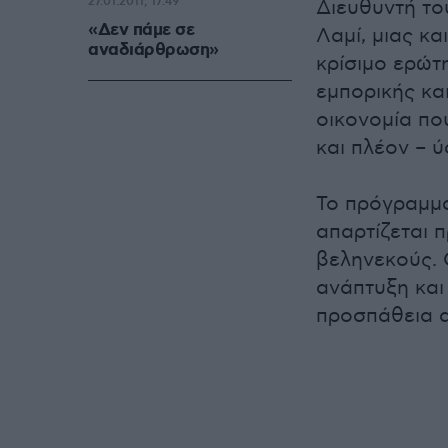
27.01.2011, 17:49
Διευθυντή τ
«Δεν πάμε σε
Λαμί, μιας κα
αναδιάρθρωση»
κρίσιμο ερώτη
εμπορικής κα
οικονομία που
και πλέον – 
Το πρόγραμμα
απαρτίζεται 
βεληνεκούς. 
ανάπτυξη και
προσπάθεια α