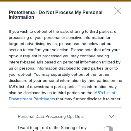
(4/11/2205), το Grand Egyptian Museum
υποδέχτηκε κατά μέσο όρο 19.000
Protothema -
Do Not Process My Personal
Information
επισκέπτες ημερησίως, σχεδόν τριπλάσιους
Τον
από ό,τι κατά τη δοκιμαστική περίοδο.
If you wish to opt-out of the sale, sharing to third parties, or
Δεκέμβριο του 2025 ο αριθμός
processing of your personal or sensitive information for
σταθεροποιήθηκε στους 15.000
, που
targeted advertising by us, please use the below opt-out
section to confirm your selection. Please note that after your
αντιστοιχεί στη μέγιστη δυναμικότητα του
opt-out request is processed you may continue seeing
χώρου.
interest-based ads based on personal information utilized by
us or personal information disclosed to third parties prior to
Ο αντίκτυπος δεν μετριέται μόνο σε
your opt-out. You may separately opt-out of the further
εισιτήρια
disclosure of your personal information by third parties on the
. Η εγκαινίαση του μουσείου
IAB’s list of downstream participants. This information may
αναζωογονεί τις αγορές ξενοδοχείων και
also be disclosed by us to third parties on the
IAB’s List of
ακινήτων στη Γκίζα, με αυξανόμενη ζήτηση
Downstream Participants
that may further disclose it to other
για high-end ξενοδοχεία, εστιατόρια και
third parties.
καταστήματα retail.
Please note that this website/app uses one or more Google
Personal Data Processing Opt Outs
services and may gather and store information including but
Παράλληλα, η αιγυπτιακή κυβέρνηση έχει
not limited to your visit or usage behaviour. You may click to
I want to opt-out of the Sharing of my