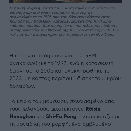
Η χρυσή νεκρική μάσκα του Τουταγχαμών, ένα από τα πιο
διάσημα αρχαιολογικά ευρήματα παγκοσμίως,
ανακαλύφθηκε το 1925 από τον Χάουαρντ Κάρτερ στην
Κοιλάδα των Βασιλέων. Κατασκευασμένη από 10-11 κιλά
καθαρού χρυσού, διακοσμημένη με ημιπολύτιμους λίθους,
αντιπροσωπεύει τον Φαραώ της 18ης Δυναστείας (1332-1323
π.Χ.) με θεϊκά χαρακτηριστικά, θυμίζοντας τον θεό Όσιρι
Η ιδέα για τη δημιουργία του GEM
ανακοινώθηκε το 1992, ενώ η κατασκευή
ξεκίνησε το 2005 και ολοκληρώθηκε το
2023, με κόστος περίπου 1 δισεκατομμυρίου
δολαρίων.
Το κτίριο του μουσείου, σχεδιασμένο από
Róisín
τους Ιρλανδούς αρχιτέκτονες
Heneghan
Shi-Fu Peng
και
, εντυπωσιάζει με
τη μοναδική του μορφή, ένα αμβλυμένο