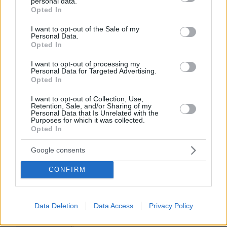
personal data.
επενδυτική συμφωνία 265
grant or deny consent to Google and its third-party tags to
ήδη στηρίξει
Opted In
use your data for below specified purposes in below Google
εκατομμυρίων δολαρίων
με μεγάλους
consent section.
I want to opt-out of the Sale of my
διεθνείς ομίλους για την ανάπτυξη νέων
Personal Data.
ξενοδοχειακών μονάδων σε Κάιρο, Λούξορ,
Opted In
Ερυθρά Θάλασσα και Σινά, με στόχο η
I want to opt-out of processing my
συνολική ξενοδοχειακή δυναμικότητα να
Personal Data for Targeted Advertising.
Opted In
φτάσει τις μισό εκατομμύριο κλίνες.
I want to opt-out of Collection, Use,
Retention, Sale, and/or Sharing of my
Με άλλα λόγια: το Κάιρο χτίζει υποδομές
Personal Data that Is Unrelated with the
Purposes for which it was collected.
για τεράστιο όγκο επισκεπτών και κάθε
Opted In
χώρος retail, εστίασης ή εμπειρίας που
μπορεί να τους εξυπηρετήσει αξίζει
Google consents
ξαφνικά πολύ περισσότερο.
CONFIRM
Η ευκαιρία που είδαν οι Έλληνες
Data Deletion
Data Access
Privacy Policy
Σε αυτό ακριβώς το περιβάλλον, ελληνικές
επιχειρήσεις
έχουν αρχίσει να ανοίγουν