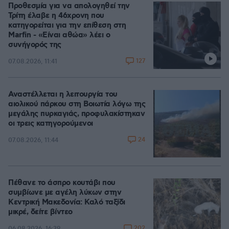
Προθεσμία για να απολογηθεί την
Τρίτη έλαβε η 46χρονη που
κατηγορείται για την επίθεση στη
Marfin - «Είναι αθώα» λέει ο
συνήγορός της
127
07.08.2026, 11:41
Αναστέλλεται η λειτουργία του
αιολικού πάρκου στη Βοιωτία λόγω της
μεγάλης πυρκαγιάς, προφυλακίστηκαν
οι τρεις κατηγορούμενοι
24
07.08.2026, 11:44
Πέθανε το άσπρο κουτάβι που
συμβίωνε με αγέλη λύκων στην
Κεντρική Μακεδονία: Καλό ταξίδι
μικρέ, δείτε βίντεο
202
06.08.2026, 16:39