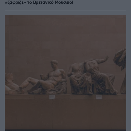
«ξάφριζε» το Βρετανικό Μουσείο!