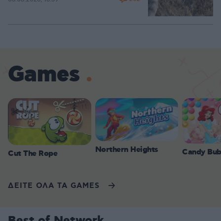
Games
Northern Heights
Candy Bub
Cut The Rope
ΔΕΙΤΕ ΟΛΑ ΤΑ GAMES