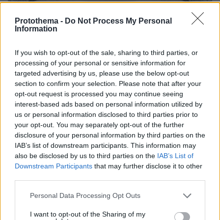
Protothema -
Do Not Process My Personal
Information
If you wish to opt-out of the sale, sharing to third parties, or
processing of your personal or sensitive information for
targeted advertising by us, please use the below opt-out
section to confirm your selection. Please note that after your
opt-out request is processed you may continue seeing
interest-based ads based on personal information utilized by
us or personal information disclosed to third parties prior to
your opt-out. You may separately opt-out of the further
disclosure of your personal information by third parties on the
IAB’s list of downstream participants. This information may
also be disclosed by us to third parties on the
IAB’s List of
Downstream Participants
that may further disclose it to other
26.08.2023, 08:11
third parties.
Γιατί εξαναγκάστηκαν σε παραίτηση ο διευθυντής και ο
αναπληρωτής διευθυντής του Βρετανικού Μουσείου
Please note that this website/app uses one or more Google
Personal Data Processing Opt Outs
services and may gather and store information including but
not limited to your visit or usage behaviour. You may click to
I want to opt-out of the Sharing of my