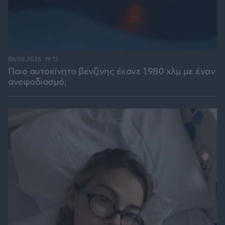
06.08.2026, 19:12
Ποιο αυτοκίνητο βενζίνης έκανε 1.980 χλμ με έναν
ανεφοδιασμό;