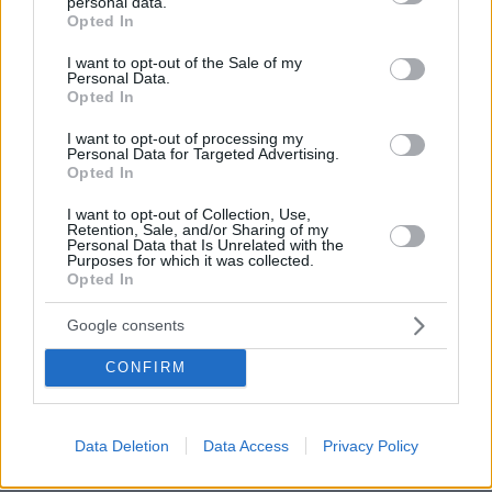
personal data.
grant or deny consent to Google and its third-party tags to
Opted In
use your data for below specified purposes in below Google
consent section.
I want to opt-out of the Sale of my
Personal Data.
Opted In
I want to opt-out of processing my
Personal Data for Targeted Advertising.
Opted In
I want to opt-out of Collection, Use,
Retention, Sale, and/or Sharing of my
Personal Data that Is Unrelated with the
Purposes for which it was collected.
Opted In
Google consents
CONFIRM
Data Deletion
Data Access
Privacy Policy
17.08.2023, 19:41
Υπεύθυνος για τις ελληνικές αρχαιότητες ο υπάλληλος που