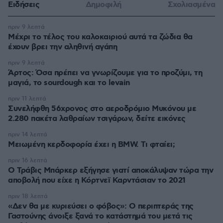
Ειδήσεις
Δημοφιλή
Σχολιασμένα
πριν 9 λεπτά
Μέχρι το τέλος του καλοκαιριού αυτά τα ζώδια θα
έχουν βρει την αληθινή αγάπη
πριν 9 λεπτά
Άρτος: Όσα πρέπει να γνωρίζουμε για το προζύμι, τη
μαγιά, το sourdough και το levain
πριν 11 λεπτά
Συνελήφθη 56χρονος στο αεροδρόμιο Μυκόνου με
2.280 πακέτα λαθραίων τσιγάρων, δείτε εικόνες
πριν 14 λεπτά
Μειωμένη κερδοφορία έχει η BMW. Τι φταίει;
πριν 16 λεπτά
O Τράβις Μπάρκερ εξήγησε γιατί αποκάλυψαν τώρα την
αποβολή που είχε η Κόρτνεϊ Καρντάσιαν το 2021
πριν 18 λεπτά
«Δεν θα με κυριεύσει ο φόβος»: Ο περιπτεράς της
Γαστούνης άνοιξε ξανά το κατάστημά του μετά τις