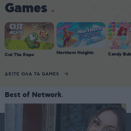
Games
Northern Heights
Candy Bub
Cut The Rope
ΔΕΙΤΕ ΟΛΑ ΤΑ GAMES
Best of Network