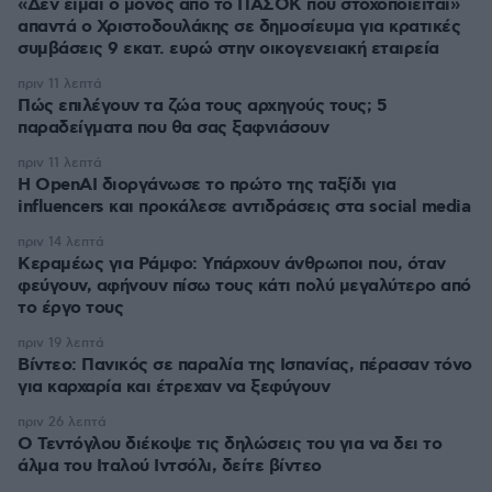
«Δεν είμαι ο μόνος από το ΠΑΣΟΚ που στοχοποιείται»
απαντά ο Χριστοδουλάκης σε δημοσίευμα για κρατικές
συμβάσεις 9 εκατ. ευρώ στην οικογενειακή εταιρεία
πριν 11 λεπτά
Πώς επιλέγουν τα ζώα τους αρχηγούς τους; 5
παραδείγματα που θα σας ξαφνιάσουν
πριν 11 λεπτά
Η OpenAI διοργάνωσε το πρώτο της ταξίδι για
influencers και προκάλεσε αντιδράσεις στα social media
πριν 14 λεπτά
Κεραμέως για Ράμφο: Υπάρχουν άνθρωποι που, όταν
φεύγουν, αφήνουν πίσω τους κάτι πολύ μεγαλύτερο από
το έργο τους
πριν 19 λεπτά
Βίντεο: Πανικός σε παραλία της Ισπανίας, πέρασαν τόνο
για καρχαρία και έτρεχαν να ξεφύγουν
πριν 26 λεπτά
Ο Τεντόγλου διέκοψε τις δηλώσεις του για να δει το
άλμα του Ιταλού Ιντσόλι, δείτε βίντεο