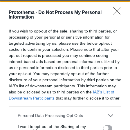
το Πάντειο Γυμναστήριο, η σχολή capoeira, ο
Ιερός Ναός Αναλήψεως και το Intercontinental
Protothema -
Do Not Process My Personal
Information
προσέφεραν στέγη και υποδομές», μου
αναφέρει ο Γιώργος.
If you wish to opt-out of the sale, sharing to third parties, or
processing of your personal or sensitive information for
targeted advertising by us, please use the below opt-out
section to confirm your selection. Please note that after your
opt-out request is processed you may continue seeing
interest-based ads based on personal information utilized by
us or personal information disclosed to third parties prior to
your opt-out. You may separately opt-out of the further
disclosure of your personal information by third parties on the
IAB’s list of downstream participants. This information may
also be disclosed by us to third parties on the
IAB’s List of
Downstream Participants
that may further disclose it to other
third parties.
Please note that this website/app uses one or more Google
Personal Data Processing Opt Outs
services and may gather and store information including but
not limited to your visit or usage behaviour. You may click to
I want to opt-out of the Sharing of my