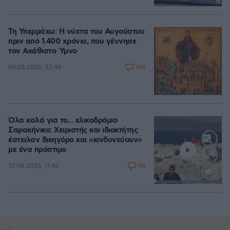
Τη Υπερμάχω: Η νύχτα του Αυγούστου
πριν από 1.400 χρόνια, που γέννησε
τον Ακάθιστο Ύμνο
148
09.08.2026, 22:48
Όλα καλά για το... ελικοδρόμιο
Σαρακήνικο: Χειριστής και ιδιοκτήτης
έστειλαν δικηγόρο και «κινδυνεύουν»
με ένα πρόστιμο
98
10.08.2026, 11:46
Loaded
:
100.00%