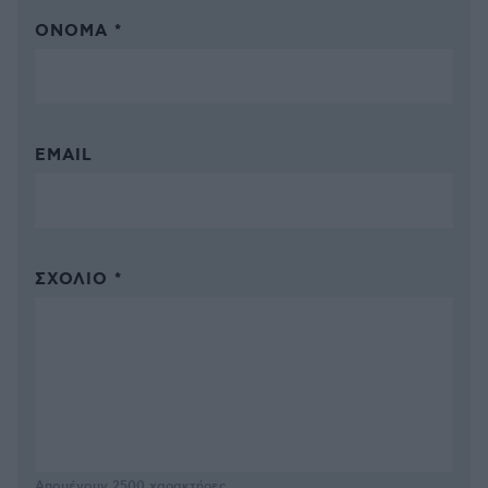
ΌΝΟΜΑ *
EMAIL
ΣΧΌΛΙΟ *
Απομένουν
2500
χαρακτήρες