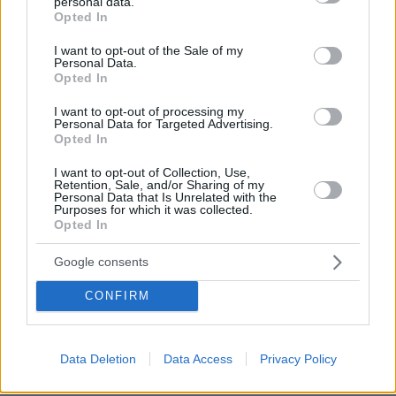
personal data.
grant or deny consent to Google and its third-party tags to
Opted In
use your data for below specified purposes in below Google
consent section.
I want to opt-out of the Sale of my
Personal Data.
Opted In
I want to opt-out of processing my
Σημαντική ήταν και οι συνεισφορά των
Personal Data for Targeted Advertising.
Ελλήνων και ξένων καλλιτεχνών, που
Opted In
συμμετέχουν στο project, ενώ ο φωτογράφος
I want to opt-out of Collection, Use,
Δημήτρης Ζαχαράκης έχει αναλάβει και
την
Retention, Sale, and/or Sharing of my
Personal Data that Is Unrelated with the
ιστοσελίδα του project
, ώστε το υλικό να
Purposes for which it was collected.
Opted In
παραμείνει και αφού ολοκληρωθεί η δράση.
Μην χάσετε την ευκαιρία να ξεναγηθείτε με
Google consents
τον πιο ευχάριστο τρόπο σε μία γειτονιά της
CONFIRM
Αθήνας, που δεν γνωρίζετε. Γιατί, όπως πολύ
εύστοχα σημειώνει ο Γιώργος, «ο κάθε
Αθηναίος γνωρίζει την Αθήνα του». Αυτό όμως
Data Deletion
Data Access
Privacy Policy
μπορεί να αλλάξει.