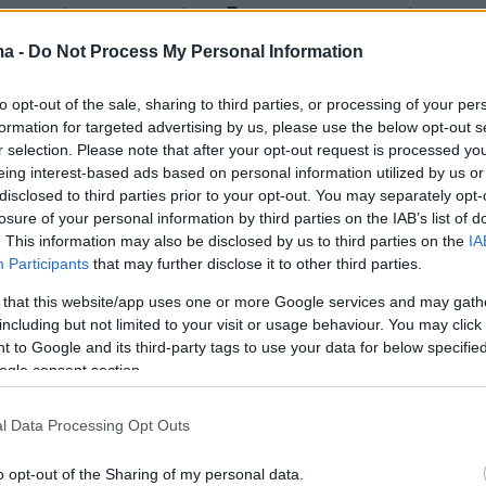
ναμούσε με την έκρηξη 10.000 ατομικών
ma -
Do Not Process My Personal Information
to opt-out of the sale, sharing to third parties, or processing of your per
Σαντορίνη
formation for targeted advertising by us, please use the below opt-out s
r selection. Please note that after your opt-out request is processed y
ο πλήγμα δέχθηκε η Σαντορίνη, όπου είχε 53
eing interest-based ads based on personal information utilized by us or
disclosed to third parties prior to your opt-out. You may separately opt-
σοβαρές υλικές ζημιές. Το 35% των σπιτιών
losure of your personal information by third parties on the IAB’s list of
και το 45% παρουσίασαν μεγάλες ή μικρές
. This information may also be disclosed by us to third parties on the
IA
ολοσχερώς καταστράφηκαν σχεδόν όλα τα
Participants
that may further disclose it to other third parties.
ια. Εκτός από τη Σαντορίνη βέβαια σοβαρές
 that this website/app uses one or more Google services and may gath
ησαν τα νησιά Αμοργός, Ανάφη, Αστυπάλαια,
including but not limited to your visit or usage behaviour. You may click 
 to Google and its third-party tags to use your data for below specifi
Νάξος, Κάλυμνος, Λέρος, Πάτμος και Λειψοί.
ogle consent section.
ταστράφηκαν 529 σπίτια, 1.482 έπαθαν σοβαρέ
.750 ελαφριές. Οι τραυματίες ξεπέρασαν τους
l Data Processing Opt Outs
o opt-out of the Sharing of my personal data.