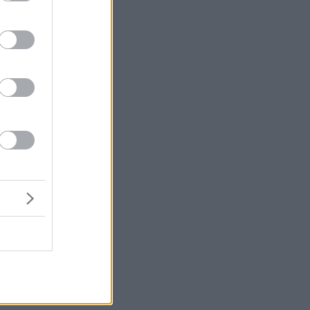
μή
ένα
ου