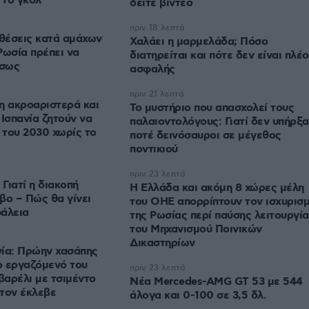
δείτε βίντεο
πριν 18 λεπτά
ιθέσεις κατά αμάχων
Χαλάει η μαρμελάδα; Πόσο
Ρωσία πρέπει να
διατηρείται και πότε δεν είναι πλέ
έσως
ασφαλής
πριν 21 λεπτά
η ακροαριστερά και
Το μυστήριο που απασχολεί τους
 Ισπανία ζητούν να
παλαιοντολόγους: Γιατί δεν υπήρξ
 του 2030 χωρίς το
ποτέ δεινόσαυροι σε μέγεθος
ποντικιού
πριν 23 λεπτά
 Γιατί η διακοπή
Η Ελλάδα και ακόμη 8 χώρες μέλη
βο – Πώς θα γίνει
του ΟΗΕ απορρίπτουν τον ισχυρισ
φάλεια
της Ρωσίας περί παύσης λειτουργί
του Μηχανισμού Ποινικών
Δικαστηρίων
νία: Πρώην χασάπης
ο εργαζόμενό του
πριν 23 λεπτά
βαρέλι με τσιμέντο
Νέα Mercedes-AMG GT 53 με 544
 τον έκλεβε
άλογα και 0-100 σε 3,5 δλ.