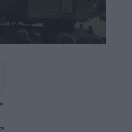
να
κε