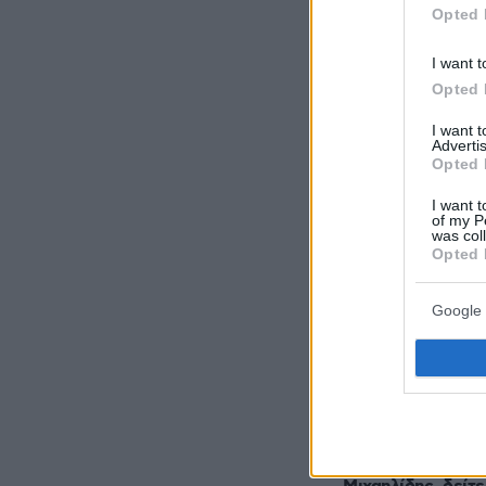
Opted 
I want t
Ακολουθήστε τ
Opted 
τις ειδήσεις
I want 
Advertis
Δείτε όλες τις τ
Opted 
που συμβαίνουν,
I want t
of my P
was col
Opted 
Google 
ΡΟΗ ΕΙΔΗ
LIVE UPDATE
ΠΑΟΚ - Άντερλεχτ
Παλεύει για την 
«Δικέφαλος», έχα