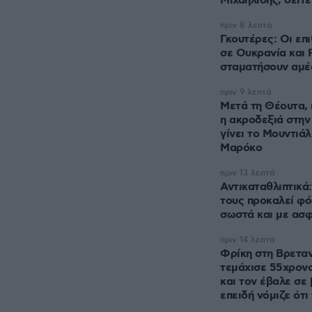
πριν 8 λεπτά
Γκουτέρες: Οι επ
σε Ουκρανία και 
σταματήσουν αμ
πριν 9 λεπτά
Μετά τη Θέουτα, 
η ακροδεξιά στην
γίνει το Μουντιάλ
Μαρόκο
πριν 13 λεπτά
Αντικαταθλιπτικά:
τους προκαλεί φό
σωστά και με ασ
πριν 14 λεπτά
Φρίκη στη Βρετα
τεμάχισε 55χρον
και τον έβαλε σε 
επειδή νόμιζε ότι