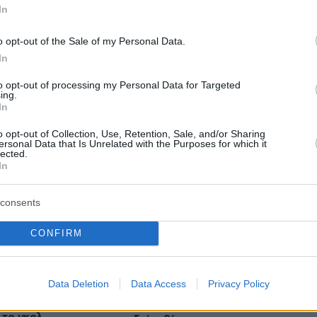
In
o opt-out of the Sale of my Personal Data.
protothema.gr στο Google News
ο
και μάθετε πρώτοι όλες
In
to opt-out of processing my Personal Data for Targeted
ing.
Ειδήσεις
ελευταίες
από την Ελλάδα και τον Κόσμο, τη στιγ
In
Protothema.gr
 στο
o opt-out of Collection, Use, Retention, Sale, and/or Sharing
ersonal Data that Is Unrelated with the Purposes for which it
lected.
In
consents
Ειδήσεις
Δημοφιλή
Σχολιασμ
ΣΕΩΝ
CONFIRM
πριν 6 λεπτά
πριν 17 λεπτά
 0-1 (Β' ημίχρονο):
Από τη Μύκονο στο Βατικανό: Ο
Data Deletion
Data Access
Privacy Policy
ισοφάριση ο
Μαθιου Μακκόναχι με τον Πάπα, τ
σε πέναλτι ο
χτύπησε σαν... φιλαράκι τον ώμο,