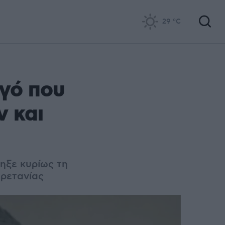
29
°C
γό που
 και
ηξε κυρίως τη
Βρετανίας