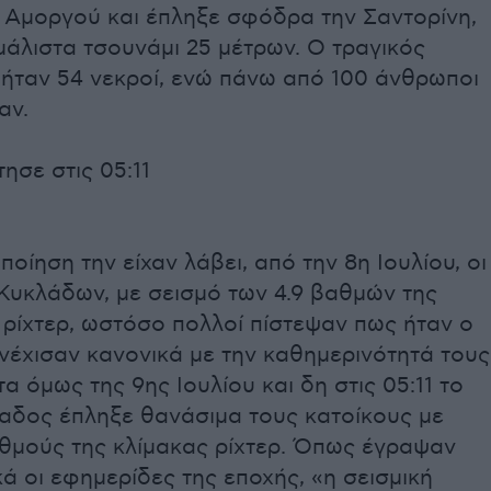
ς Αμοργού και έπληξε σφόδρα την Σαντορίνη,
άλιστα τσουνάμι 25 μέτρων. Ο τραγικός
ήταν 54 νεκροί, ενώ πάνω από 100 άνθρωποι
αν.
ησε στις 05:11
οίηση την είχαν λάβει, από την 8η Ιουλίου, οι
 Κυκλάδων, με σεισμό των 4.9 βαθμών της
 ρίχτερ, ωστόσο πολλοί πίστεψαν πως ήταν ο
υνέχισαν κανονικά με την καθημερινότητά τους
 όμως της 9ης Ιουλίου και δη στις 05:11 το
λαδος έπληξε θανάσιμα τους κατοίκους με
αθμούς της κλίμακας ρίχτερ. Όπως έγραψαν
ά οι εφημερίδες της εποχής, «η σεισμική