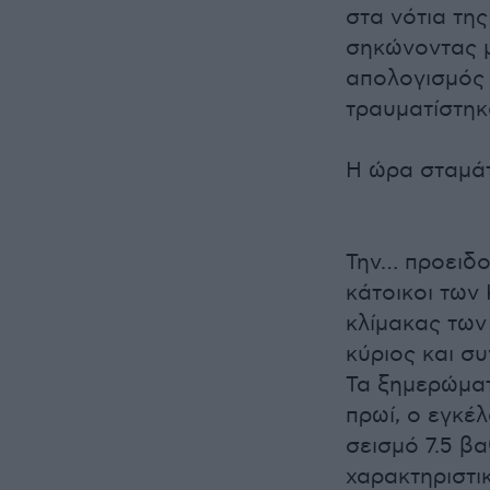
στα νότια τη
σηκώνοντας μ
απολογισμός 
τραυματίστηκ
Η ώρα σταμάτ
Την… προειδοπ
κάτοικοι των
κλίμακας των
κύριος και σ
Τα ξημερώματα
πρωί, ο εγκέ
σεισμό 7.5 β
χαρακτηριστικ