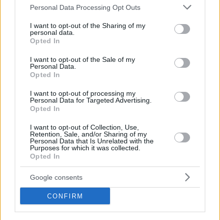
Please note that this website/app uses one or more Google
Personal Data Processing Opt Outs
services and may gather and store information including but
not limited to your visit or usage behaviour. You may click to
I want to opt-out of the Sharing of my
personal data.
grant or deny consent to Google and its third-party tags to
Opted In
use your data for below specified purposes in below Google
consent section.
I want to opt-out of the Sale of my
Personal Data.
Opted In
07.08.2026, 14:57
«Τα έχω χάσει όλα»: Συντετριμμένος ο πατέρας
I want to opt-out of processing my
και σύζυγος των θυμάτων στο τροχαίο στις
Personal Data for Targeted Advertising.
Σέρρες
Opted In
I want to opt-out of Collection, Use,
Retention, Sale, and/or Sharing of my
Personal Data that Is Unrelated with the
Purposes for which it was collected.
Opted In
Google consents
CONFIRM