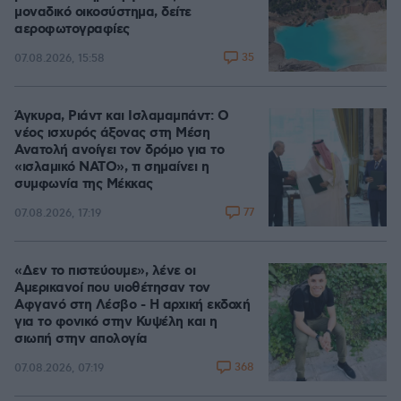
μοναδικό οικοσύστημα, δείτε
αεροφωτογραφίες
35
07.08.2026, 15:58
Άγκυρα, Ριάντ και Ισλαμαμπάντ: Ο
νέος ισχυρός άξονας στη Μέση
Ανατολή ανοίγει τον δρόμο για το
«ισλαμικό ΝΑΤΟ», τι σημαίνει η
συμφωνία της Μέκκας
77
07.08.2026, 17:19
«Δεν το πιστεύουμε», λένε οι
Αμερικανοί που υιοθέτησαν τον
Αφγανό στη Λέσβο - Η αρχική εκδοχή
για το φονικό στην Κυψέλη και η
σιωπή στην απολογία
368
07.08.2026, 07:19