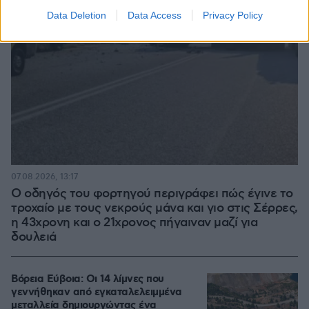
Data Deletion
Data Access
Privacy Policy
07.08.2026, 13:17
Ο οδηγός του φορτηγού περιγράφει πώς έγινε το
τροχαίο με τους νεκρούς μάνα και γιο στις Σέρρες,
η 43χρονη και ο 21χρονος πήγαιναν μαζί για
δουλειά
Βόρεια Εύβοια: Οι 14 λίμνες που
γεννήθηκαν από εγκαταλελειμμένα
μεταλλεία δημιουργώντας ένα