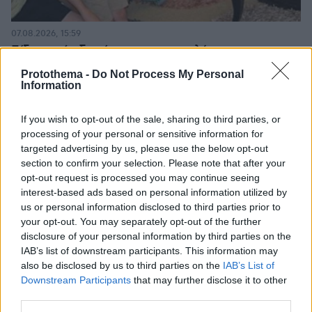
07.08.2026, 15:59
Είδος υπό εξαφάνιση οι υπερπολύτεκνοι στην
Ελλάδα που γερνάει: Τα... δύο ταψιά μεσημεριανό,
Protothema -
Do Not Process My Personal
τα επιδόματα, η καθημερινότητά τους
Information
If you wish to opt-out of the sale, sharing to third parties, or
processing of your personal or sensitive information for
targeted advertising by us, please use the below opt-out
section to confirm your selection. Please note that after your
opt-out request is processed you may continue seeing
interest-based ads based on personal information utilized by
us or personal information disclosed to third parties prior to
your opt-out. You may separately opt-out of the further
disclosure of your personal information by third parties on the
IAB’s list of downstream participants. This information may
also be disclosed by us to third parties on the
IAB’s List of
Downstream Participants
that may further disclose it to other
third parties.