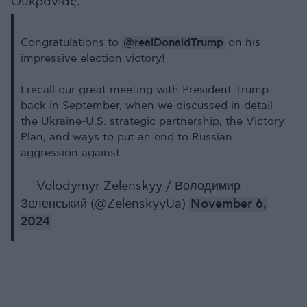
Ουκρανίας.
@realDonaldTrump
Congratulations to
on his
impressive election victory!
I recall our great meeting with President Trump
back in September, when we discussed in detail
the Ukraine-U.S. strategic partnership, the Victory
Plan, and ways to put an end to Russian
aggression against…
— Volodymyr Zelenskyy / Володимир
Зеленський (@ZelenskyyUa)
November 6,
2024