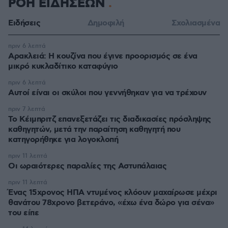
ΡΟΗ ΕΙΔΗΣΕΩΝ
Ειδήσεις
Δημοφιλή
Σχολιασμένα
πριν 6 λεπτά
Αρακλειά: Η κουζίνα που έγινε προορισμός σε ένα
μικρό κυκλαδίτικο καταφύγιο
πριν 6 λεπτά
Αυτοί είναι οι σκύλοι που γεννήθηκαν για να τρέχουν
πριν 7 λεπτά
Το Κέιμπριτζ επανεξετάζει τις διαδικασίες πρόσληψης
καθηγητών, μετά την παραίτηση καθηγητή που
κατηγορήθηκε για λογοκλοπή
πριν 11 λεπτά
Οι ωραιότερες παραλίες της Αστυπάλαιας
πριν 11 λεπτά
Ένας 15χρονος ΗΠΑ ντυμένος κλόουν μαχαίρωσε μέχρι
θανάτου 78χρονο βετεράνο, «έχω ένα δώρο για σένα»
του είπε