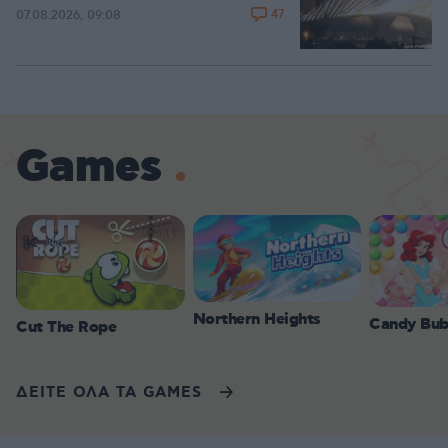
47
07.08.2026, 09:08
Games
Northern Heights
Candy Bub
Cut The Rope
ΔΕΙΤΕ ΟΛΑ ΤΑ GAMES