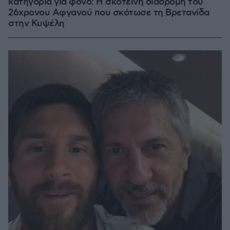
κατηγορία για φόνο: Η σκοτεινή διαδρομή του
26χρονου Αφγανού που σκότωσε τη Βρετανίδα
στην Κυψέλη