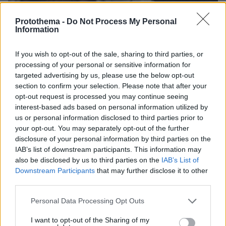
Protothema -
Do Not Process My Personal
Information
08.08.2026, 16:05
Θρήνος για τον Μέσι: Πέθανε στα 68 του χρόνια ο
If you wish to opt-out of the sale, sharing to third parties, or
πατέρας του, Χόρχε - Υπήρξε ο μέντορας και
processing of your personal or sensitive information for
ατζέντης του μέχρι την τελευταία στιγμή
targeted advertising by us, please use the below opt-out
section to confirm your selection. Please note that after your
opt-out request is processed you may continue seeing
Συνέντευξη ποταμός του Χάντερ
interest-based ads based on personal information utilized by
Μπάιντεν: Ο πατέρας μου έχει
us or personal information disclosed to third parties prior to
μεταστάσεις στα οστά - Έπινα 4 λίτρα
your opt-out. You may separately opt-out of the further
βότκα τη μέρα, κάπνιζα κρακ κάθε 15
disclosure of your personal information by third parties on the
λεπτά
IAB’s list of downstream participants. This information may
also be disclosed by us to third parties on the
IAB’s List of
32
08.08.2026, 14:25
Downstream Participants
that may further disclose it to other
third parties.
Τι έγραφαν οι ξένοι ανταποκριτές σε
Please note that this website/app uses one or more Google
Personal Data Processing Opt Outs
τηλεγραφήματά τους από τη Μικρά
services and may gather and store information including but
Ασία το 1921
not limited to your visit or usage behaviour. You may click to
I want to opt-out of the Sharing of my