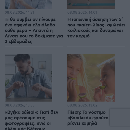
08.08.2026, 14:31
08.08.2026, 14:01
Τι θα συμβεί αν πίνουμε
Η ιαπωνική άσκηση των 5′
ένα σφηνάκι ελαιόλαδο
που «καίει» λίπος, σμιλεύει
κάθε μέρα – Απαντά η
κοιλιακούς και δυναμώνει
Λίνσει που το δοκίμασε για
τον κορμό
2 εβδομάδες
08.08.2026, 13:33
08.08.2026, 13:02
«Βγήκα χάλια!»: Γιατί δεν
Πίεση: Το νόστιμο
μας αρέσουμε στις
«βασιλικό» φρούτο που τη
φωτογραφίες, ενώ οι
ρίχνει χαμηλά
άλλοι μάς βλέπουν