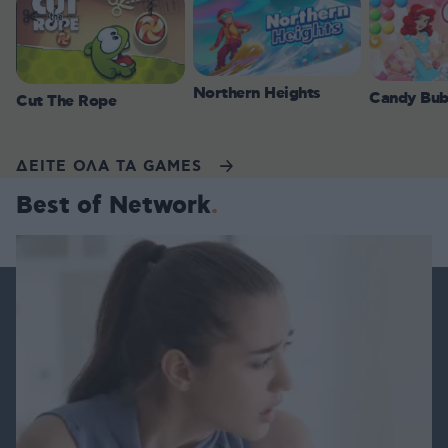
Northern Heights
Candy Bub
Cut The Rope
ΔΕΙΤΕ ΟΛΑ ΤΑ GAMES
Best of Network