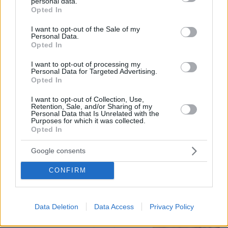
personal data.
100
08.08.2026, 10:26
grant or deny consent to Google and its third-party tags to
Opted In
use your data for below specified purposes in below Google
consent section.
I want to opt-out of the Sale of my
Personal Data.
Opted In
Ανάλυση: Γιατί ο αρχηγός των
I want to opt-out of processing my
αμερικανικών Ενόπλων Δυνάμεων
Personal Data for Targeted Advertising.
ψάχνει απεμπλοκή από το Ιράν - Οι
Opted In
φόβοι για μια νέα κλιμάκωση και οι
ελλείψεις σε πυρομαχικά
I want to opt-out of Collection, Use,
Retention, Sale, and/or Sharing of my
23
08.08.2026, 17:57
Personal Data that Is Unrelated with the
Purposes for which it was collected.
Opted In
Για αμύθητο συμβόλαιο του Σαλάχ
Google consents
γράφουν στην Τουρκία: Θα παίρνει 30
εκατομμύρια τον χρόνο, προβλέπονται
CONFIRM
έξοδα για κομμωτήρια και... χαρτί
υγείας
21
08.08.2026, 17:38
Data Deletion
Data Access
Privacy Policy