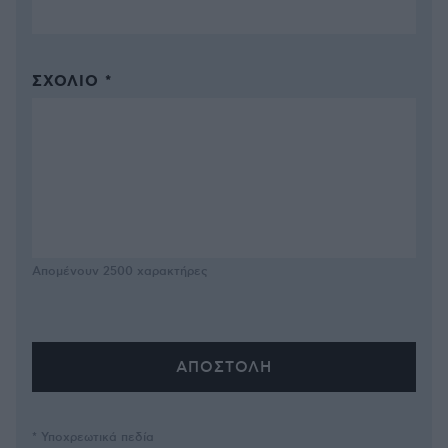
ΣΧΌΛΙΟ *
Απομένουν
2500
χαρακτήρες
* Υποχρεωτικά πεδία