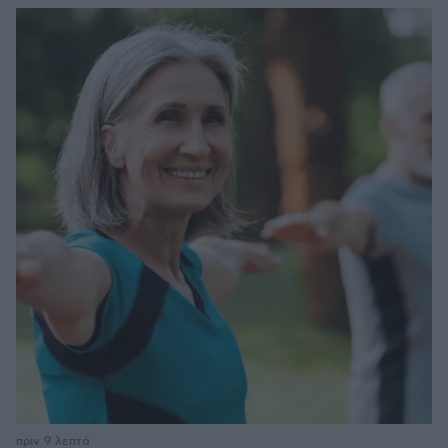
πριν 9 λεπτά