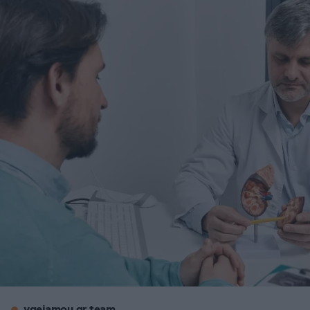
ygeiamou.gr team