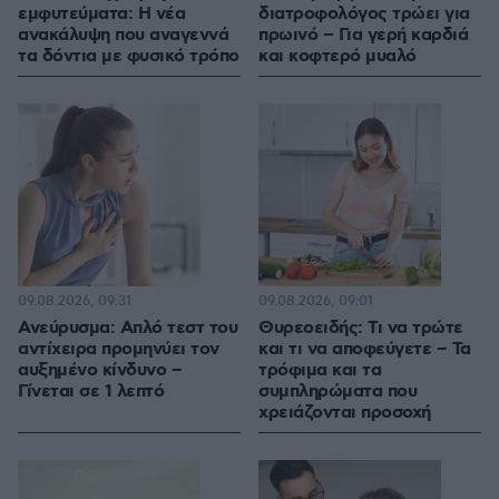
εμφυτεύματα: Η νέα
διατροφολόγος τρώει για
ανακάλυψη που αναγεννά
πρωινό – Για γερή καρδιά
τα δόντια με φυσικό τρόπο
και κοφτερό μυαλό
09.08.2026, 09:31
09.08.2026, 09:01
Ανεύρυσμα: Απλό τεστ του
Θυρεοειδής: Τι να τρώτε
αντίχειρα προμηνύει τον
και τι να αποφεύγετε – Τα
αυξημένο κίνδυνο –
τρόφιμα και τα
Γίνεται σε 1 λεπτό
συμπληρώματα που
χρειάζονται προσοχή