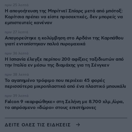
πριν 25 λεπτά
Η απογοήτευση της Μπρίτνεϊ Σπίαρς μετά από μπότοξ:
Κορίτσια πρέπει να είστε προσεκτικές, δεν μπορείς να
εμπιστευτείς κανέναν
πριν 27 λεπτά
Απαγορεύτηκε η κολύμβηση στο Αρδάνι της Καρπάθου
γιατί εντοπίστηκαν παλιά πυρομαχικά
πριν 36 λεπτά
Η Ισπανία έλεγξε περίπου 200 αφίξεις ταξιδιωτών από
την Ιταλία εν μέσω της διαμάχης για τη Σένγκεν
πριν 38 λεπτά
Το αγαπημένο τρόφιμο που περιέχει 45 φορές
περισσότερα μικροπλαστικά από ένα πλαστικό μπουκάλι
πριν 39 λεπτά
Falcon 9 «καρφώθηκε» στη Σελήνη με 8.700 χλμ./ώρα,
το απρόσμενο «δώρο» στους επιστήμονες
ΔΕΙΤΕ ΟΛΕΣ ΤΙΣ ΕΙΔΗΣΕΙΣ