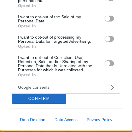
personal data.
grant or deny consent to Google and its third-party tags to
Opted In
32
09.08.2026, 11:37
use your data for below specified purposes in below Google
consent section.
I want to opt-out of the Sale of my
Personal Data.
Opted In
I want to opt-out of processing my
Games
Personal Data for Targeted Advertising.
Opted In
I want to opt-out of Collection, Use,
Retention, Sale, and/or Sharing of my
Personal Data that Is Unrelated with the
Purposes for which it was collected.
Opted In
Google consents
Northern Heights
Candy Bub
Cut The Rope
CONFIRM
ΔΕΙΤΕ ΟΛΑ ΤΑ GAMES
Data Deletion
Data Access
Privacy Policy
Best of Network