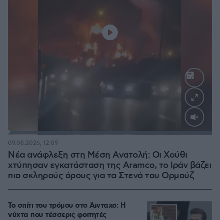
Loaded
:
100.00%
09.08.2026, 12:09
Νέα ανάφλεξη στη Μέση Ανατολή: Οι Χούθι
χτύπησαν εγκατάσταση της Aramco, το Ιράν βάζει
πιο σκληρούς όρους για τα Στενά του Ορμούζ
Το σπίτι του τρόμου στο Άινταχο: Η
νύχτα που τέσσερις φοιτητές