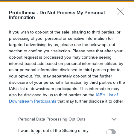
Βασιλική κηδεία προβλέπεται για τον
Protothema -
Do Not Process My Personal
Information
πρίγκιπα Άντριου όταν πεθάνει παρά
την αποκαθήλωσή του, αντιδράσεις
για το «μυστικό σχέδιο»
If you wish to opt-out of the sale, sharing to third parties, or
processing of your personal or sensitive information for
16
09.08.2026, 08:01
targeted advertising by us, please use the below opt-out
section to confirm your selection. Please note that after your
opt-out request is processed you may continue seeing
interest-based ads based on personal information utilized by
Η Βαλέρια Χοψονίδου βάφτισε τον γιο
της στη Βουλιαγμένη, δείτε
us or personal information disclosed to third parties prior to
φωτογραφίες
your opt-out. You may separately opt-out of the further
disclosure of your personal information by third parties on the
7
09.08.2026, 09:44
IAB’s list of downstream participants. This information may
also be disclosed by us to third parties on the
IAB’s List of
Downstream Participants
that may further disclose it to other
third parties.
Άλογα χορεύουν πάνω σε σπασμένα
Please note that this website/app uses one or more Google
Personal Data Processing Opt Outs
μπουκάλια στη Λέσβο - A Promise to
services and may gather and store information including but
Animals: «Όταν η κριτική σε ένα έθιμο
not limited to your visit or usage behaviour. You may click to
I want to opt-out of the Sharing of my
θεωρείται επίθεση σε έναν τόπο»