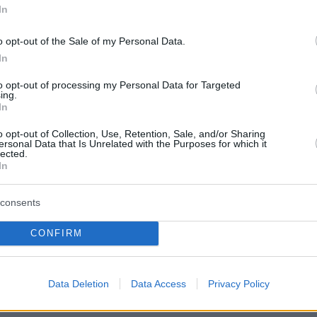
οι.
In
shiSunak
not looking at the camera?
s robot chip been transplanted into his brain?
o opt-out of the Sale of my Personal Data.
off at the end didn't help either...
In
to opt-out of processing my Personal Data for Targeted
ot taking questions from media, as in normal media
ing.
In
itter.com/Q3tdF0ItOB
o opt-out of Collection, Use, Retention, Sale, and/or Sharing
ersonal Data that Is Unrelated with the Purposes for which it
augh (@paulwaugh)
October 24, 2022
lected.
In
 πλευρά προτού υπάρξει η επίσημη ανακοίνω
consents
ηψη των καθηκόντων του δεν ήταν λίγοι εκείνο
CONFIRM
ν ότι... σε έναν μήνα η Μεγάλη Βρετανία θα
ο πρωθυπουργό. «Ο Ρίσι Σούνακ είναι τώρα
, μέχρι τον επόμενο πρωθυπουργό», ήταν το
Data Deletion
Data Access
Privacy Policy
λιτικού συντάκτη των Financial Times Jim