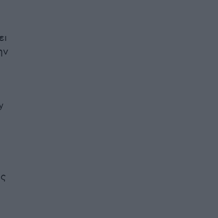
ει
ην
y
ης