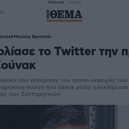
Ελληνικά
English
δα
ούνακ
Μεγάλη Βρετανία
λίασε το Twitter την 
Σούνακ
 εκείνοι που επέκριναν τον τρόπο εκφοράς του
α αμήχανη παύση που έκανε μόλις ολοκλήρωσε
γός των Συντηρητικών