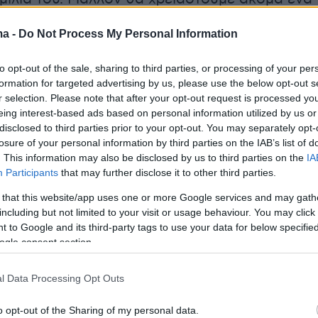
ma -
Do Not Process My Personal Information
acting also robotic in his first speech. Think we’ve
to opt-out of the sale, sharing to third parties, or processing of your per
ed another lettuce.
formation for targeted advertising by us, please use the below opt-out s
r selection. Please note that after your opt-out request is processed y
r.com/mqzLJtTeKQ
eing interest-based ads based on personal information utilized by us or
disclosed to third parties prior to your opt-out. You may separately opt-
losure of your personal information by third parties on the IAB’s list of
nifer Cassidy (@OxfordDiplomat)
October 24,
. This information may also be disclosed by us to third parties on the
IA
Participants
that may further disclose it to other third parties.
 that this website/app uses one or more Google services and may gath
including but not limited to your visit or usage behaviour. You may click 
 to Google and its third-party tags to use your data for below specifi
 Σούνακ δεν κοιτάζει στην κάμερα; Έχει
ogle consent section.
ί το ρομποτικό τσιπ της Τρας στον εγκέφαλό
τήθηκε ο πολιτικός αναλυτής Paul Waugh.
l Data Processing Opt Outs
 για «μεγάλο σφάλμα», καθώς απουσίαζαν οι
o opt-out of the Sharing of my personal data.