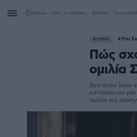
Games
Όλες οι Ειδήσεις
Ελλάδα
Πρωτοσέλι
Ρίσι Σ
ΚΟΣΜΟΣ
Πώς σχο
ομιλία 
Δεν ήταν λίγοι
εστίασαν σε μί
ομιλία ως αρχη