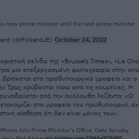
is now prime minister until the next prime minister
kard (@PickardJE)
October 24, 2022
οριστική σελίδα της «Brussels Times», «Le Ch
ησε μια επεξεργασμένη φωτογραφία στην οπο
κ βρίσκεται στο πρωθυπουργικό γραφείο και ο
ην Τρας κρύβονται πίσω από τις κουρτίνες. Η
συνοδεύεται από την ακόλουθη λεζάντα: «Ο
μετακομίζει στο γραφείο του πρωθυπουργό, έχ
στική αίσθηση ότι δεν είναι μόνος του».
 Moves Into Prime Minister’s Office, Gets Spooky
t He’s Not Alone
pic.twitter.com/j3H6e7OH90