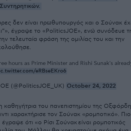
Συντηρητικών.
ώρες δεν είναι πρωθυπουργός και ο Σούνακ έχ
ι”», έγραψε το «PoliticsJOE», ενώ συνόδευε τ
ην τελευταία φράση της ομιλίας του και την
κολούθησε.
ree hours as Prime Minister and Rishi Sunak's alread
ic.twitter.com/eRBseEKro6
sJOE (@PoliticsJOE_UK)
October 24, 2022
 η καθηγήτρια του πανεπιστημίου της Οξφόρδ
ιντι χαρακτήρισε τον Σούνακ «ρομποτικό». Πιο
 έγραψε ότι «ο Ρίσι Σούνακ είναι ρομποτικός
μιλία του. Μάλλον θα χρειαστούμε ακόμα ένα