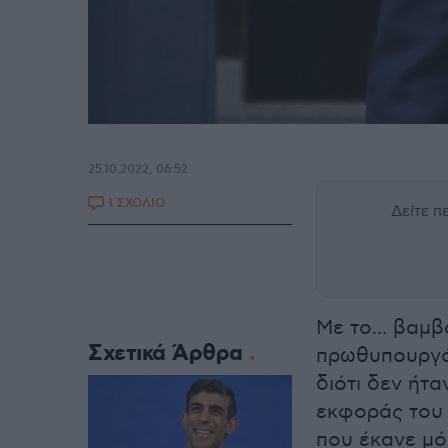
25.10.2022, 06:52
1 ΣΧΟΛΙΟ
Δείτε 
Με το... βαμβ
Σχετικά Άρθρα
πρωθυπουργό 
διότι δεν ήτα
εκφοράς του 
που έκανε μ