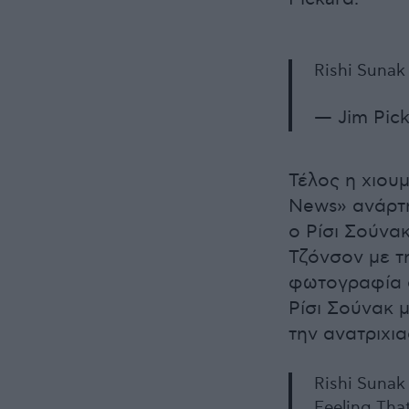
Rishi Sunak 
— Jim Pic
Τέλος η χιουμ
News» ανάρτ
ο Ρίσι Σούνα
Τζόνσον με τ
φωτογραφία 
Ρίσι Σούνακ 
την ανατριχια
Rishi Sunak
Feeling Tha