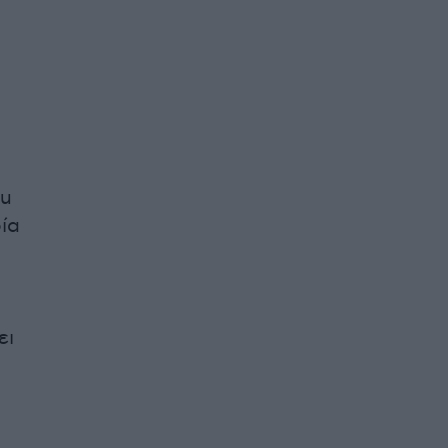
ou
ία
ει