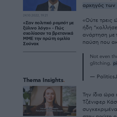
αρχηγός των 
24.10.2022, 19:21
«Ούτε τρεις 
«Σαν πολιτικό ρομπότ με
ήδη “κολλήσε
ξύλινο λόγο» - Πώς
σχολίασαν τα βρετανικά
ανάρτηση με τ
ΜΜΕ την πρώτη ομιλία
παύση που α
Σούνακ
Not even th
glitching.
p
— Politic
Thema Insights
Την ίδια ώρα
Τζένιφερ Κάσ
συγκεκριμένα
στην πρώτη ο