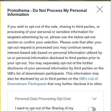
Protothema -
Do Not Process My Personal
Information
If you wish to opt-out of the sale, sharing to third parties, or
processing of your personal or sensitive information for
targeted advertising by us, please use the below opt-out
section to confirm your selection. Please note that after your
opt-out request is processed you may continue seeing
interest-based ads based on personal information utilized by
07.08.2026, 18:31
us or personal information disclosed to third parties prior to
Καρκίνος παχέος εντέρου: Το απλό τεστ που
your opt-out. You may separately opt-out of the further
συνδέθηκε με 50% λιγότερους θανάτους – Το
disclosure of your personal information by third parties on the
παράδειγμα της Ισπανίας
IAB’s list of downstream participants. This information may
also be disclosed by us to third parties on the
IAB’s List of
Downstream Participants
that may further disclose it to other
third parties.
Please note that this website/app uses one or more Google
Personal Data Processing Opt Outs
services and may gather and store information including but
not limited to your visit or usage behaviour. You may click to
I want to opt-out of the Sharing of my