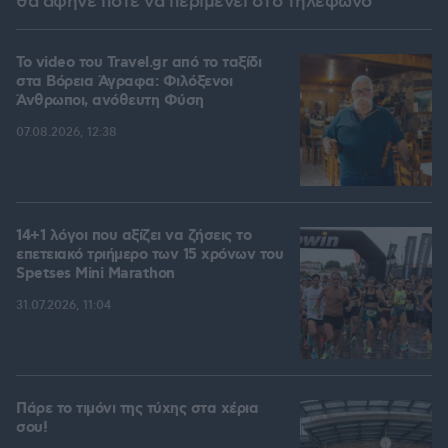
θα άφηνε ποτέ να περιμένει στο τηλέφωνο
To video του Travel.gr από το ταξίδι
στα Βόρεια Άγραφα: Φιλόξενοι
Άνθρωποι, ανόθευτη Φύση
07.08.2026, 12:38
14+1 λόγοι που αξίζει να ζήσεις το
επετειακό τριήμερο των 15 χρόνων του
Spetses Mini Marathon
31.07.2026, 11:04
Πάρε το τιμόνι της τύχης στα χέρια
σου!