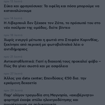
πριν 13 λεπτά
Σύκα και φραγκόσυκα: Τα οφέλη και πόσα μπορούμε να
καταναλώνουμε
πριν 14 λεπτά
Η Λίβερπουλ δεν ξέχασε τον Ζότα, το πρόσωπό του στο
νέο πούλμαν της ομάδας, δείτε βίντεο
πριν 18 λεπτά
Χωρίς ενεργό μέτωπο η φωτιά στο Στεφάνι Κορινθίας,
ξεκίνησε από περιοχή με φωτοβολταϊκά λέει ο
αντιδήμαρχος
πριν 21 λεπτά
Αντικαταθλιπτικά: Γιατί η διακοπή τους προκαλεί φόβο –
Πώς θα γίνει σωστά και με ασφάλεια
πριν 27 λεπτά
Άλλος για data center; Επενδύσεις €50 δισ. την
ερχόμενη δεκαετία
πριν 29 λεπτά
Παρ' ολίγον τραγωδία στη Μαγνησία, «ακυβέρνητο»
φορτηγό έκοψε στύλο ηλεκτροδότησης και
προσέκρουσε σε πολυκατοικία