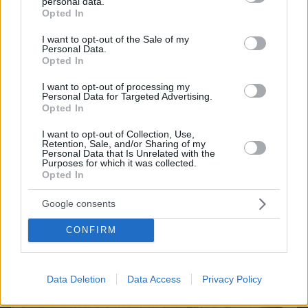
personal data.
grant or deny consent to Google and its third-party tags to
Opted In
use your data for below specified purposes in below Google
consent section.
I want to opt-out of the Sale of my
Personal Data.
Opted In
I want to opt-out of processing my
Personal Data for Targeted Advertising.
Opted In
I want to opt-out of Collection, Use,
Retention, Sale, and/or Sharing of my
Personal Data that Is Unrelated with the
Purposes for which it was collected.
Opted In
Google consents
07.08.2026, 19:39
CONFIRM
Κυριάκος Μητσοτάκης: Το πρώτο μου και το
αγαπημένο μου αυτοκίνητο
Data Deletion
Data Access
Privacy Policy