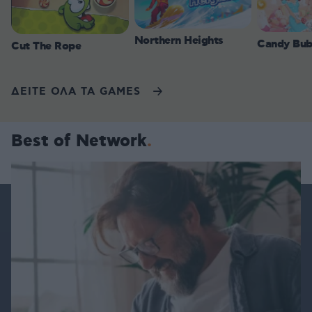
Northern Heights
Candy Bub
Cut The Rope
ΔΕΙΤΕ ΟΛΑ ΤΑ GAMES
Best of Network