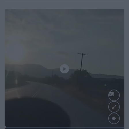
Loaded
: