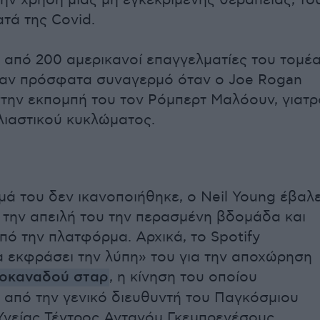
την χρήση μίας μη εγκεκριμένης θεραπείας, το
ατά της Covid.
 από 200 αμερικανοί επαγγελματίες του τομέ
ναν πρόσφατα συναγερμό όταν ο Joe Rogan
την εκπομπή του τον Ρόμπερτ Μαλόουν, γιατρ
λιαστικού κυκλώματος.
μά του δεν ικανοποιήθηκε, ο Neil Young έβαλ
την απειλή του την περασμένη βδομάδα και
ό την πλατφόρμα. Αρχικά, το Spotify
 εκφράσει την λύπη» του για την αποχώρηση
νοκαναδού σταρ
, η κίνηση του οποίου
 από την γενικό διευθυντή του Παγκόσμιου
γείας Τέντρος Αντανόμ Γκεμπρεγέσους.