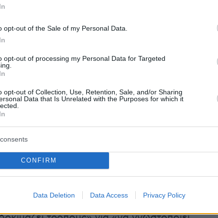
In
View this post on Instagram
o opt-out of the Sale of my Personal Data.
In
to opt-out of processing my Personal Data for Targeted
ing.
In
o opt-out of Collection, Use, Retention, Sale, and/or Sharing
ersonal Data that Is Unrelated with the Purposes for which it
lected.
In
consents
A post shared by Joe Rogan (@joerogan)
CONFIRM
Data Deletion
Data Access
Privacy Policy
μοσιοποίησε χθες τους κανόνες χρήσης και
«δοκιμάζει τρόπους» για «να γνωστοποιεί