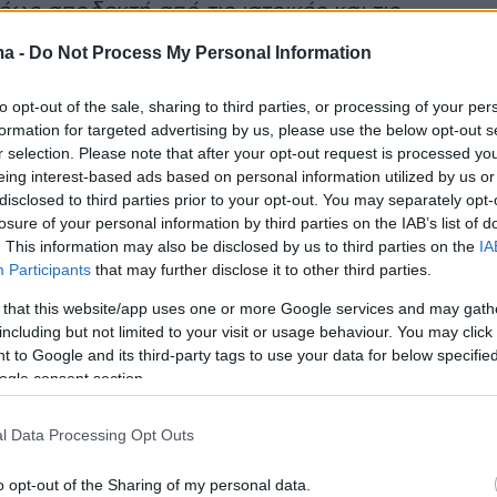
έως αποδεκτή από τις ιατρικές και τις
ς κοινότητες»
, αναφέρει σε ανακοίνωσή του ο
ma -
Do Not Process My Personal Information
εκατομμυριούχος.
to opt-out of the sale, sharing to third parties, or processing of your per
formation for targeted advertising by us, please use the below opt-out s
r selection. Please note that after your opt-out request is processed y
eing interest-based ads based on personal information utilized by us or
disclosed to third parties prior to your opt-out. You may separately opt-
losure of your personal information by third parties on the IAB’s list of
. This information may also be disclosed by us to third parties on the
IA
Participants
that may further disclose it to other third parties.
 that this website/app uses one or more Google services and may gath
including but not limited to your visit or usage behaviour. You may click 
 to Google and its third-party tags to use your data for below specifi
ogle consent section.
l Data Processing Opt Outs
o opt-out of the Sharing of my personal data.