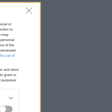
sonal or
ection to
ou may
 personal
out of the
 downstream
B’s List of
er and store
to grant or
ed purposes