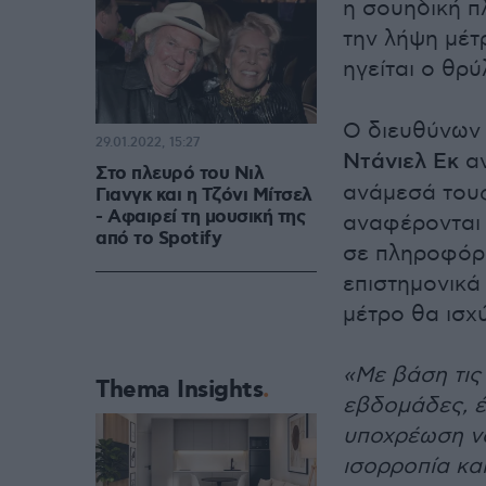
η σουηδική π
την λήψη μέτ
ηγείται ο θρύ
Ο διευθύνων 
29.01.2022, 15:27
Ντάνιελ Εκ
αν
Στο πλευρό του Νιλ
ανάμεσά τους
Γιανγκ και η Τζόνι Μίτσελ
- Αφαιρεί τη μουσική της
αναφέρονται 
από το Spotify
σε πληροφόρη
επιστημονικά
μέτρο θα ισχ
«Με βάση τις
Thema Insights
εβδομάδες, έ
υποχρέωση να
ισορροπία κ