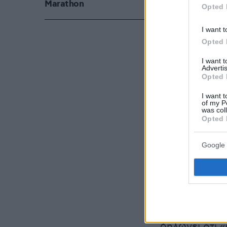
Marathon
Opted 
I want t
Opted 
I want 
Advertis
Opted 
I want t
of my P
was col
Opted 
Google 
Το
Spotify
δη
δηλώνει ότι 