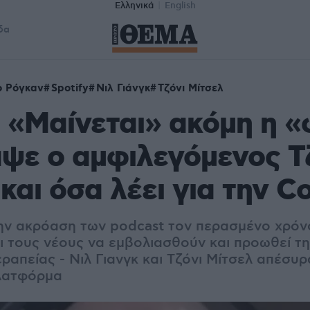
Ελληνικά
English
δα
ο Ρόγκαν
Spotify
Νιλ Γιάνγκ
Τζόνι Μίτσελ
: «Μαίνεται» ακόμη η 
ψε ο αμφιλεγόμενος Τ
και όσα λέει για την C
ην ακρόαση των podcast τον περασμένο χρόν
ι τους νέους να εμβολιασθούν και προωθεί τη
ραπείας - Νιλ Γιανγκ και Τζόνι Μίτσελ απέσυρ
πλατφόρμα