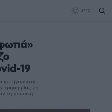
27
°C
«φωτιά»
ζο
ovid-19
ο κατηγορείται
ν χρήση μίας μη
αν τη μουσική