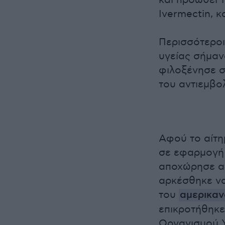
και προωθεί 
Ivermectin, κ
Περισσότεροι
υγείας σήμα
φιλοξένησε σ
του αντιεμβο
Αφού το αίτη
σε εφαρμογή 
αποχώρησε απ
αρκέσθηκε να
του
αμερικα
επικροτήθηκε
Οργανισμού Υ