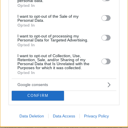
personal data.
grant or deny consent to Google and its third-party tags to
Opted In
use your data for below specified purposes in below Google
consent section.
I want to opt-out of the Sale of my
Personal Data.
Opted In
I want to opt-out of processing my
Personal Data for Targeted Advertising.
Opted In
I want to opt-out of Collection, Use,
Retention, Sale, and/or Sharing of my
Personal Data that Is Unrelated with the
Purposes for which it was collected.
Opted In
Google consents
CONFIRM
1
18.11.2025, 20:42
Ο πρόεδρος και ο αντιπρόεδρος της Μπαρτσελόνα υπό
δικαστική διερεύνση για υπόθεση απάτης
Data Deletion
Data Access
Privacy Policy
Το Εφετείο της Βαρκελώνης διέταξε την