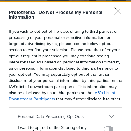
Protothema -
Do Not Process My Personal
Information
If you wish to opt-out of the sale, sharing to third parties, or
processing of your personal or sensitive information for
targeted advertising by us, please use the below opt-out
section to confirm your selection. Please note that after your
opt-out request is processed you may continue seeing
interest-based ads based on personal information utilized by
4
05.12.2025, 18:21
us or personal information disclosed to third parties prior to
Λαπόρτα: «Δεν θα κατέβω στις επόμενες εκλογές, δεν
your opt-out. You may separately opt-out of the further
θέλω να γίνω Πούτιν ή Μαδούρο»
disclosure of your personal information by third parties on the
Ο ηγέτης του καταλανικού συλλόγου δε θα
IAB’s list of downstream participants. This information may
διεκδικήσει εκ νέου την προεδρία το 2026
also be disclosed by us to third parties on the
IAB’s List of
Downstream Participants
that may further disclose it to other
third parties.
Please note that this website/app uses one or more Google
Personal Data Processing Opt Outs
services and may gather and store information including but
not limited to your visit or usage behaviour. You may click to
I want to opt-out of the Sharing of my