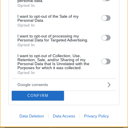
personal data.
Ατλέτικο για το Champions League
grant or deny consent to Google and its third-party tags to
Opted In
use your data for below specified purposes in below Google
consent section.
I want to opt-out of the Sale of my
Personal Data.
Opted In
I want to opt-out of processing my
Personal Data for Targeted Advertising.
Opted In
I want to opt-out of Collection, Use,
Retention, Sale, and/or Sharing of my
Personal Data that Is Unrelated with the
Purposes for which it was collected.
Opted In
Google consents
CONFIRM
Data Deletion
Data Access
Privacy Policy