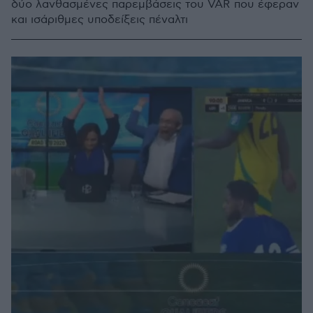
δύο λανθασμένες παρεμβάσεις του VAR που έφεραν
και ισάριθμες υποδείξεις πέναλτι