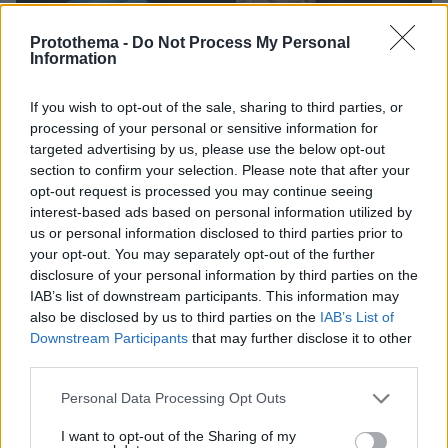
Protothema -
Do Not Process My Personal
Information
If you wish to opt-out of the sale, sharing to third parties, or
processing of your personal or sensitive information for
targeted advertising by us, please use the below opt-out
section to confirm your selection. Please note that after your
opt-out request is processed you may continue seeing
interest-based ads based on personal information utilized by
us or personal information disclosed to third parties prior to
your opt-out. You may separately opt-out of the further
disclosure of your personal information by third parties on the
9
09.04.2026, 18:36
IAB’s list of downstream participants. This information may
Επίσημη διαμαρτυρία της Μπαρτσελόνα στην UEFA για
also be disclosed by us to third parties on the
IAB’s List of
την διαιτησία στον αγώνα με την Ατλέτικο Μαδρίτης,
Downstream Participants
that may further disclose it to other
βίντεο
third parties.
Οι Καταλανοί θα στείλουν επίσημη επιστολή
Please note that this website/app uses one or more Google
Personal Data Processing Opt Outs
διαμαρτυρίας στην UEFA για την διαιτησία του
services and may gather and store information including but
Ρουμάνου, Ίστβαν Κόβατς στον προημιτελικό με την
not limited to your visit or usage behaviour. You may click to
I want to opt-out of the Sharing of my