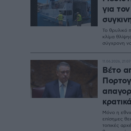
για τον
συγκινη
Το θρυλικό 
κλίμα θλίψη
σύγχρονη να
11.06.2026, 21:07
Βέτο α
Πορτογ
απαγορ
κρατικά
Μόνο η εθνι
επίσημες θε
τοπικές αρχέ