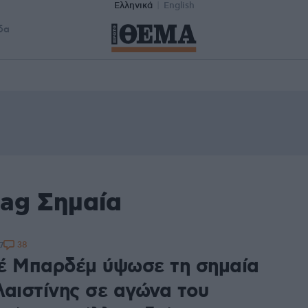
Ελληνικά
English
δα
tag Σημαία
38
7
έ Μπαρδέμ ύψωσε τη σημαία
λαιστίνης σε αγώνα του