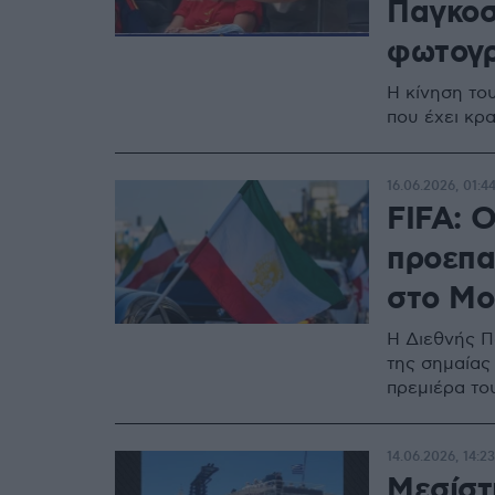
Παγκοσ
φωτογ
Η κίνηση το
που έχει κρ
16.06.2026, 01:4
FIFA: 
προεπα
στο Μο
Η Διεθνής Π
της σημαίας 
πρεμιέρα το
14.06.2026, 14:23
Μεσίστ