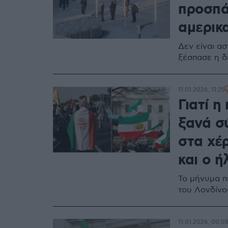
προσπά
αμερικα
Δεν είναι ασ
ξέσπασε η δ
11.01.2026, 11:25
Γιατί η
ξανά σ
στα χέ
και ο ή
Το μήνυμα π
του Λονδίνο
11.01.2026, 00:5