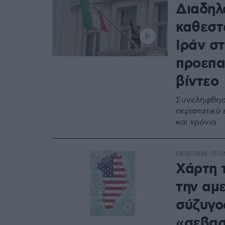
Διαδηλ
καθεστ
Ιράν σ
προεπα
βίντεο
Συνελήφθησα
περιστατικό
και χρόνια
04.01.2026, 15:3
Χάρτη 
την αμ
σύζυγο
«σεβασ