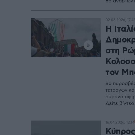
θα αναρτώντ
02.06.2026, 17:4
Η Ιταλί
Δημοκρ
στη Ρώμ
Κολοσσ
τον Μπ
80 πυροσβέστ
τετραγωνικά
ουρανό αφήν
Δείτε βίντε
16.04.2026, 12:14
Κύπρος