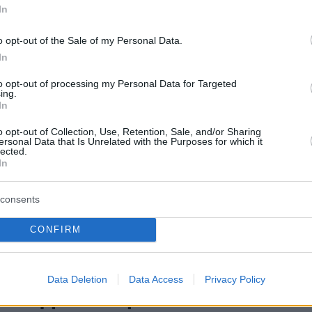
ση από τις κάμερες και παρενέβη - Η σημαία έγραφε
In
 ή Θάνατος»
o opt-out of the Sale of my Personal Data.
In
135
3
μαρχος φωτογραφήθηκε με τη
to opt-out of processing my Personal Data for Targeted
ing.
In
 του Κεμάλ Ατατούρκ στο
o opt-out of Collection, Use, Retention, Sale, and/or Sharing
είο Ελασσόνας, σφοδρή
ersonal Data that Is Unrelated with the Purposes for which it
lected.
αση από την αντιπολίτευση
In
φία απεικονίζεται αντιδήμαρχος του Δήμου να κρατά
consents
μαία με τον Κεμάλ Ατατούρκ στο πλαίσιο υποδοχής
 την Τουρκία και τη Γαλλία μέσω του προγράμματος
CONFIRM
11
0
Data Deletion
Data Access
Privacy Policy
ια Γερμανό κωμικό που