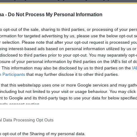
ρή ζώνη στην Πύλα, παρέμειναν
ma -
Do Not Process My Personal Information
ική σημαία και η κεραία, δείτε
to opt-out of the sale, sharing to third parties, or processing of your per
formation for targeted advertising by us, please use the below opt-out s
ης σημαίας και της κεραίας στο ίδιο σημείο δείχνει
r selection. Please note that after your opt-out request is processed y
α και το κατοχικό καθεστώς δεν εγκαταλείπουν την
eing interest-based ads based on personal information utilized by us or
δημιουργίας εντυπώσεων και νέων τετελεσμένων στη
disclosed to third parties prior to your opt-out. You may separately opt-
losure of your personal information by third parties on the IAB’s list of
. This information may also be disclosed by us to third parties on the
IA
Participants
that may further disclose it to other third parties.
462
 that this website/app uses one or more Google services and may gath
φθησαν δύο Έλληνες που
including but not limited to your visit or usage behaviour. You may click 
ν ελληνική σημαία με τον
 to Google and its third-party tags to use your data for below specifi
ogle consent section.
ινό αετό μέσα στην Αγία Σοφία,
ίντεο
l Data Processing Opt Outs
ό ασφαλείας στην Αγία Σοφία αντιλήφθηκε γρήγορα
o opt-out of the Sharing of my personal data.