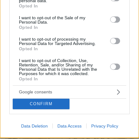
personal data.
grant or deny consent to Google and its third-party tags to
ομολογήσει ότι έκλεψε τα περιστέρια από το σπίτι του
Opted In
use your data for below specified purposes in below Google
consent section.
I want to opt-out of the Sale of my
Personal Data.
Opted In
I want to opt-out of processing my
Personal Data for Targeted Advertising.
Opted In
I want to opt-out of Collection, Use,
Retention, Sale, and/or Sharing of my
Personal Data that Is Unrelated with the
Purposes for which it was collected.
Opted In
Google consents
CONFIRM
Data Deletion
Data Access
Privacy Policy