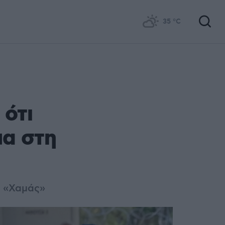
35
°C
 ότι
μα στη
ς «Χαμάς»