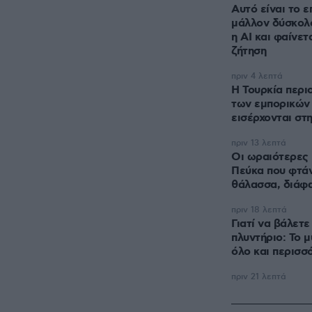
Αυτό είναι το ε
μάλλον δύσκολο
η AI και φαίνετ
ζήτηση
πριν 4 λεπτά
Η Τουρκία περιο
των εμπορικών
εισέρχονται σ
πριν 13 λεπτά
Οι ωραιότερες 
Πεύκα που φτάν
θάλασσα, διάφ
πριν 18 λεπτά
Γιατί να βάλετ
πλυντήριο: Το μ
όλο και περισσ
πριν 21 λεπτά