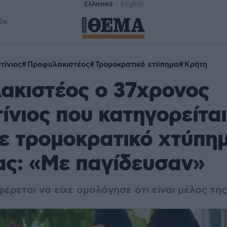
Ελληνικά
English
δα
τίνιος
Προφυλακιστέος
Τρομοκρατικό χτύπημα
Κρήτη
ακιστέος ο 37χρονος
ίνιος που κατηγορείται
ε τρομοκρατικό χτύπη
ας: «Με παγίδευσαν»
έρεται να είχε ομολόγησε ότι είναι μέλος τη