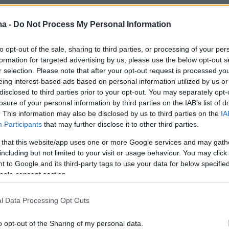
ma -
Do Not Process My Personal Information
ί ότι 37χρονος δεν είχε δικηγόρο και του
κριτής. «Η παρουσία του κατηγορούμενου, ο
to opt-out of the sale, sharing to third parties, or processing of your per
ψης του και η προσωπικότητα του πόρρω
formation for targeted advertising by us, please use the below opt-out s
υ εγκληματικού τρομοκρατικού ιδεοτύπου.
r selection. Please note that after your opt-out request is processed y
eing interest-based ads based on personal information utilized by us or
ια το
εξιλαστήριο θύμα
σε μια υπόθεση με
disclosed to third parties prior to your opt-out. You may separately opt-
ικτικό υλικό και πολλά κενά» ανέφερε σε
losure of your personal information by third parties on the IAB’s list of
 ο συνήγορος του 37χρονου Σπύρος
. This information may also be disclosed by us to third parties on the
IA
Participants
that may further disclose it to other third parties.
αι συμπλήρωσε: «Τα αποδεικτικά δεδομένα όχι
γκροτούν μια συνεκτική και αδιάρρηκτη
 that this website/app uses one or more Google services and may gath
including but not limited to your visit or usage behaviour. You may click 
οχής όπως αρχικά ειπώθηκε, αλλά αντιθέτως
 to Google and its third-party tags to use your data for below specifi
ν αντιφάσεις, ελλείψεις και ερμηνευτικά κενά
ogle consent section.
ορούν να παραγνωριστούν».
l Data Processing Opt Outs
ημειωθεί πως ο κατηγορούμενος στην
o opt-out of the Sharing of my personal data.
υ αρνήθηκε ότι είναι τρομοκράτης, λέγοντας