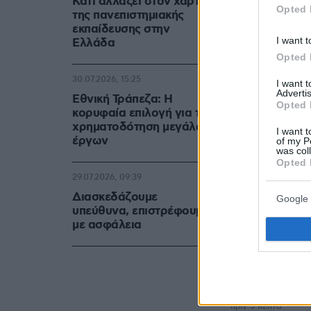
Κάτι αλλάζει στον χάρτη
Opted 
της πανεπιστημιακής
ότι τον παγ
εκπαίδευσης στην
θέλησή του.
I want t
Ελλάδα
Opted 
30.07.2026, 15:25
I want 
Ακολουθήστε 
Advertis
Εθνική Τράπεζα: Η
όλες τις ειδήσ
Opted 
κορυφαία επιλογή για τη
χρηματοδότηση μεγάλων
I want t
Δείτε όλες τις
έργων
of my P
στιγμή που συ
was col
Opted 
29.07.2026, 09:39
Διασκεδάζουμε
Google 
υπεύθυνα, επιστρέφουμε
ΡΟΗ ΕΙΔ
με ασφάλεια
πριν 3 λεπτά
Κρύο γλυκό ψυγ
ζελέ
πριν 3 λεπτά