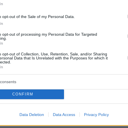
In
ίδευσαν για να τον εκπαιδεύσουν παρά τη
o opt-out of the Sale of my Personal Data.
In
to opt-out of processing my Personal Data for Targeted
protothema.gr στο Google News
το
και μάθετε πρώτοι
ing.
εις
In
o opt-out of Collection, Use, Retention, Sale, and/or Sharing
Ειδήσεις
 τελευταίες
από την Ελλάδα και τον Κόσμο, τη
ersonal Data that Is Unrelated with the Purposes for which it
Protothema.gr
μβαίνουν, στο
lected.
In
consents
Ειδήσεις
Δημοφιλή
Σχολιασμέν
ΗΣΕΩΝ
CONFIRM
Τα spa της ελληνικής φύσης:
είου με κρέμα και
Παραλίες με ιαματικά νερά στην
Data Deletion
Data Access
Privacy Policy
Ελλάδα για αναζωογονητικές
βουτιές