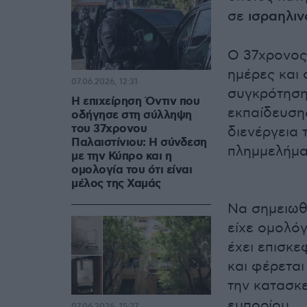
σε
ισραηλι
Ο 37χρονος
ημέρες και 
07.06.2026, 12:31
συγκρότηση
Η επιχείρηση Όντιν που
εκπαίδευσης
οδήγησε στη σύλληψη
του 37χρονου
διενέργεια
Παλαιστίνιου: Η σύνδεση
πλημμελήμα
με την Κύπρο και η
ομολογία του ότι είναι
μέλος της Χαμάς
Να σημειωθε
είχε ομολόγ
έχει επισκε
και φέρεται
την κατασκ
εμπορίου.
07.06.2026, 15:27