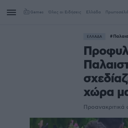
Games
Όλες οι Ειδήσεις
Ελλάδα
Πρωτοσέλι
Παλαισ
ΕΛΛΑΔΑ
Προφυλ
Παλαιστ
σχεδίαζ
χώρα μ
Προανακριτικά φ