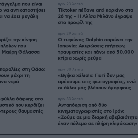
πάγγελμα που είναι
πριν 23 λεπτά
 να αντικαταστήσει
Tiktoker πέθανε από καρκίνο στα
αι να έχει μεγάλη
26 της - Η Αλίσα Μιλάνο έγραψε
στο προφίλ της
πριν 29 λεπτά
ρίζει την κίνηση
Ο τυφώνας Dolphin σαρώνει την
 πλοίων που
Ιαπωνία: Ακυρώσεις πτήσεων,
τη Μαύρη Θάλασσα
τραυματίες και πάνω από 50.000
κτίρια χωρίς ρεύμα
παραλίες στη Θάσο:
πριν 30 λεπτά
ουν μέχρι τη
«Βγήκα χάλια!»: Γιατί δεν μας
ανα νερά
αρέσουμε στις φωτογραφίες, ενώ
οι άλλοι μάς βλέπουν όμορφους
ε φύλλα δάφνης στο
πριν 33 λεπτά
υστικό που κερδίζει
Ανταπόκριση από δύο
ότερους θαυμαστές
κινηματογραφιστές στο Ιράν:
«Ζούμε σε μια διαρκή αβεβαιότητα
έναν πόλεμο σε πλήρη κλιμάκωση»