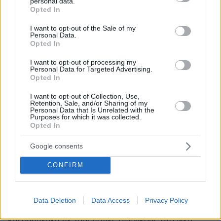
personal data.
grant or deny consent to Google and its third-party tags to
Opted In
use your data for below specified purposes in below Google
consent section.
I want to opt-out of the Sale of my
Personal Data.
Opted In
I want to opt-out of processing my
Personal Data for Targeted Advertising.
Opted In
I want to opt-out of Collection, Use,
Retention, Sale, and/or Sharing of my
Personal Data that Is Unrelated with the
Purposes for which it was collected.
Opted In
Google consents
CONFIRM
7
07.12.2025, 14:50
Συνελήφθη 16χρονος που λήστεψε 12χρονες με μαχαίρι
στο Νέο Ηράκλειο
Data Deletion
Data Access
Privacy Policy
Πριν δύο μήνες είχε συλληφθεί για κλοπή μηχανής
και συμπλοκή με τραυματίες ανήλικους στο Νέο