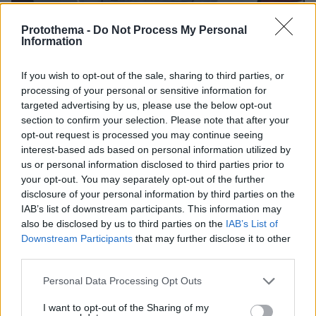
Protothema -
Do Not Process My Personal
Information
If you wish to opt-out of the sale, sharing to third parties, or
processing of your personal or sensitive information for
targeted advertising by us, please use the below opt-out
section to confirm your selection. Please note that after your
12
29.12.2025, 08:29
opt-out request is processed you may continue seeing
«Κορίτσια τα κινητά σας με τον καλό ή τον άσχημο
interest-based ads based on personal information utilized by
τρόπο»: 16χρονος με κουζινομάχαιρο λήστεψε 12χρονες
us or personal information disclosed to third parties prior to
στο Νέο Ηράκλειο
your opt-out. You may separately opt-out of the further
Το περιστατικό, σύμφωνα με τον πατέρα του ενός εκ
disclosure of your personal information by third parties on the
των κοριτσιών, συνέβη ενώ οι δύο φίλες είχαν βγει
IAB’s list of downstream participants. This information may
για βόλτα
also be disclosed by us to third parties on the
IAB’s List of
Downstream Participants
that may further disclose it to other
third parties.
Please note that this website/app uses one or more Google
Personal Data Processing Opt Outs
services and may gather and store information including but
not limited to your visit or usage behaviour. You may click to
I want to opt-out of the Sharing of my