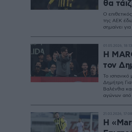
θα τάι
Ο επιθετικό
της ΑΕΚ έδωσ
σημαίνει γι
01.05.2026, 18:13
Η MARC
τον Δη
Το ισπανικό 
Δημήτρη Για
Βαλένθια κα
αγώνων από 
21.03.2026, 17:0
H «Mar