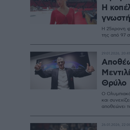
Η κοπέ
γνωστή
Η 25χρονη φ
της από 97 
29.01.2026, 20:41
Αποθέω
Μεντιλ
Θρύλο
Ο Ολυμπιακό
και συνεχίζε
αποθεώνει τ
26.01.2026, 22:0