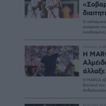
«Σοβαρ
διαιτητ
Ο παλαίμαχο
απόφαση του
λανθασμένη
07.10.2025, 17:46
Η MARC
Αλμέιδ
άλλαξε
Η MARCA έβγ
δουλειά του
Ανδαλουσια
02.05.2025, 07:3