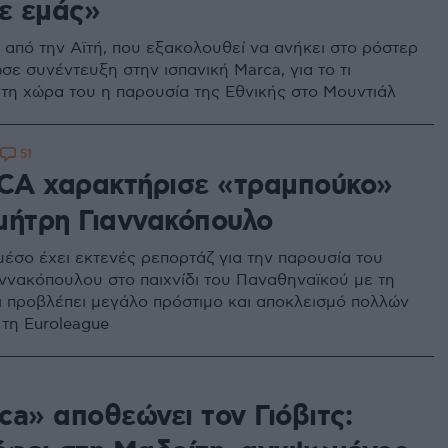
ζε εμάς»
ς από την Αϊτή, που εξακολουθεί να ανήκει στο ρόστερ
ε συνέντευξη στην ισπανική Marca, για το τι
α τη χώρα του η παρουσία της Εθνικής στο Μουντιάλ
51
A χαρακτήρισε «τραμπούκο»
μήτρη Γιαννακόπουλο
μέσο έχει εκτενές ρεπορτάζ για την παρουσία του
ννακόπουλου στο παιχνίδι του Παναθηναϊκού με τη
ι προβλέπει μεγάλο πρόστιμο και αποκλεισμό πολλών
τη Euroleague
8
ca» αποθεώνει τον Γιόβιτς: