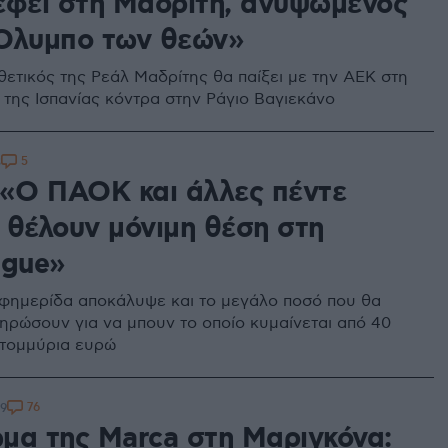
έφει στη Μαδρίτη, ανυψωμένος
Όλυμπο των θεών»
θετικός της Ρεάλ Μαδρίτης θα παίξει με την ΑΕΚ στη
της Ισπανίας κόντρα στην Ράγιο Βαγιεκάνο
5
3
 «Ο ΠΑΟΚ και άλλες πέντε
 θέλουν μόνιμη θέση στη
ague»
εφημερίδα αποκάλυψε και το μεγάλο ποσό που θα
ληρώσουν για να μπουν το οποίο κυμαίνεται από 40
ατομμύρια ευρώ
76
09
μα της Marca στη Μαριγκόνα: