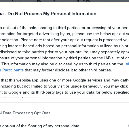
ητής στη Ρωσία απολύθηκε,
ο... παράκανε με το ChatGPT:
ma -
Do Not Process My Personal Information
τους παίκτες άυπνους 28 ώρες
to opt-out of the sale, sharing to third parties, or processing of your per
ό ματς, διάλεξε επιθετικό που
formation for targeted advertising by us, please use the below opt-out s
r selection. Please note that after your opt-out request is processed y
όραρε ούτε με αίτηση
eing interest-based ads based on personal information utilized by us or
disclosed to third parties prior to your opt-out. You may separately opt-
Μορένο απολύθηκε από τη Σότσι, έπειτα από μόλις
losure of your personal information by third parties on the IAB’s list of
σε επτά αγώνες - Δημοσιεύματα αναφέρουν ότι
. This information may also be disclosed by us to third parties on the
IA
αποκλειστικά στην τεχνητή νοημοσύνη, ωστόσο ο
Participants
that may further disclose it to other third parties.
ιστολή στη Marca, λέει ότι τα πράγματα δεν έγιναν
 that this website/app uses one or more Google services and may gath
..
including but not limited to your visit or usage behaviour. You may click 
 to Google and its third-party tags to use your data for below specifi
ogle consent section.
ση της MARCA στον Βαγγέλη
l Data Processing Opt Outs
η: Ο μοναδικός φορ στην
 που κοντράρει Εμπαπέ και
o opt-out of the Sharing of my personal data.