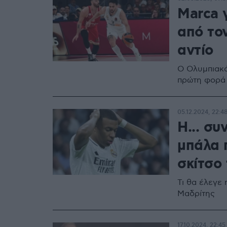
Marca 
από το
αντίο
Ο Ολυμπιακό
πρώτη φορά 
05.12.2024, 22:4
Η... συ
μπάλα 
σκίτσο
Τι θα έλεγε
Μαδρίτης
17.10.2024, 22:45