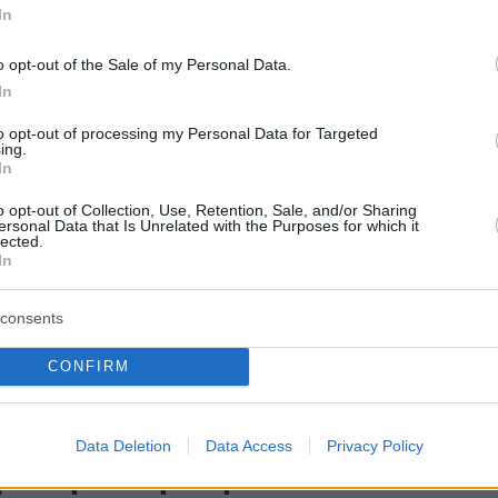
In
o opt-out of the Sale of my Personal Data.
Παυλίδης, σύμφωνα με τους Ισπανούς, βλεπει το
In
ampions League με τη Ρεάλ ως μία ευκαιρία να
μα περισσότερο το ενδιαφέρον για το πρόσωπό του
to opt-out of processing my Personal Data for Targeted
ing.
In
6
o opt-out of Collection, Use, Retention, Sale, and/or Sharing
λιση» της Marca στον...
ersonal Data that Is Unrelated with the Purposes for which it
lected.
In
τη Γιόβιτς μετά το χατ τρικ του
έρμπι Παναθηναϊκός-ΑΕΚ
consents
 μέσο αναφέρθηκε στη σπουδαία νίκη της Ένωσης στη
CONFIRM
 στον «killer» Σέρβο πρώην φορ της Ρεάλ
Data Deletion
Data Access
Privacy Policy
5
για την αποβολή του Έσε: