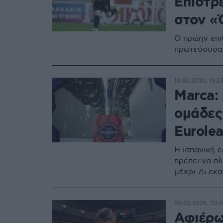
Επιστρ
στον «
Ο πρώην επι
πρωτεύουσα 
10.03.2026, 19:2
Marca:
ομάδες
Eurole
Η ισπανική 
πρέπει να π
μέχρι 75 εκ
06.03.2026, 20:
Αφιέρω