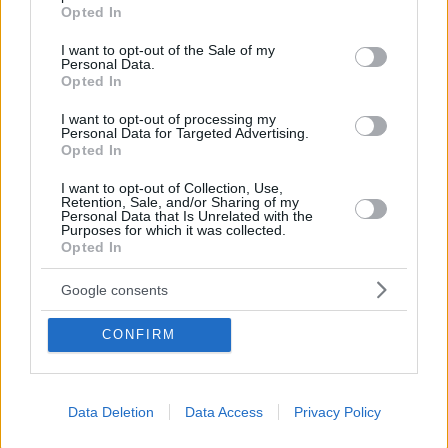
grant or deny consent to Google and its third-party tags to
Opted In
use your data for below specified purposes in below Google
consent section.
I want to opt-out of the Sale of my
Personal Data.
Opted In
I want to opt-out of processing my
Personal Data for Targeted Advertising.
Opted In
I want to opt-out of Collection, Use,
Retention, Sale, and/or Sharing of my
Personal Data that Is Unrelated with the
Purposes for which it was collected.
Opted In
Google consents
CONFIRM
1
23.10.2025, 23:02
Τέταρτη θητεία θα διεκδικήσει ο Λούλα στη Βραζιλία –
Είναι 80, λέει ότι έχει την ενέργεια 30άρη
Data Deletion
Data Access
Privacy Policy
Αν εκλεγεί, θα είναι 85 ετών όταν ολοκληρώσει την