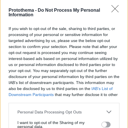
Protothema -
Do Not Process My Personal
Information
If you wish to opt-out of the sale, sharing to third parties, or
processing of your personal or sensitive information for
targeted advertising by us, please use the below opt-out
section to confirm your selection. Please note that after your
opt-out request is processed you may continue seeing
26.10.2025, 17:20
interest-based ads based on personal information utilized by
ΗΠΑ και Βραζιλία αρχίζουν επαφές για τους δασμούς
us or personal information disclosed to third parties prior to
και τις κυρώσεις
your opt-out. You may separately opt-out of the further
disclosure of your personal information by third parties on the
Θετική η συνάντηση με τον Τραμπ, δήλωσε ο Λούλα
IAB’s list of downstream participants. This information may
ντα Σίλβα - Στο περιθώριο των εργασιών της ASEAN
also be disclosed by us to third parties on the
IAB’s List of
στη Μαλαισία
Downstream Participants
that may further disclose it to other
third parties.
Please note that this website/app uses one or more Google
Personal Data Processing Opt Outs
services and may gather and store information including but
not limited to your visit or usage behaviour. You may click to
I want to opt-out of the Sharing of my
personal data.