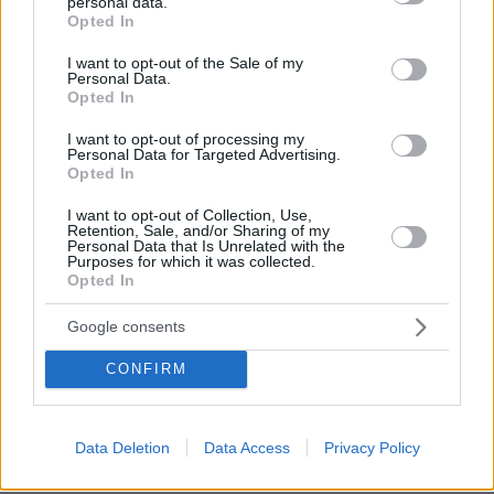
personal data.
grant or deny consent to Google and its third-party tags to
Opted In
use your data for below specified purposes in below Google
consent section.
I want to opt-out of the Sale of my
Personal Data.
Opted In
I want to opt-out of processing my
Personal Data for Targeted Advertising.
Opted In
I want to opt-out of Collection, Use,
Retention, Sale, and/or Sharing of my
Personal Data that Is Unrelated with the
Purposes for which it was collected.
Opted In
Google consents
CONFIRM
Data Deletion
Data Access
Privacy Policy
5
05.09.2025, 16:28