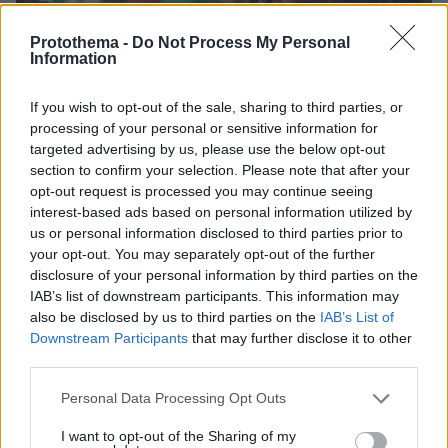
Protothema -
Do Not Process My Personal
Information
If you wish to opt-out of the sale, sharing to third parties, or
processing of your personal or sensitive information for
targeted advertising by us, please use the below opt-out
section to confirm your selection. Please note that after your
opt-out request is processed you may continue seeing
interest-based ads based on personal information utilized by
us or personal information disclosed to third parties prior to
your opt-out. You may separately opt-out of the further
disclosure of your personal information by third parties on the
IAB’s list of downstream participants. This information may
11
18.09.2025, 15:56
also be disclosed by us to third parties on the
IAB’s List of
Ο Γιάννης Κότσιρας θα παίξει σε σειρά της ΕΡΤ - Ο
Downstream Participants
that may further disclose it to other
ρόλος που θα υποδυθεί
third parties.
Ο τραγουδιστής θα συμμετάσχει στη σειρά «Καλά θα
πάει κι αυτό»
Please note that this website/app uses one or more Google
Personal Data Processing Opt Outs
services and may gather and store information including but
not limited to your visit or usage behaviour. You may click to
I want to opt-out of the Sharing of my